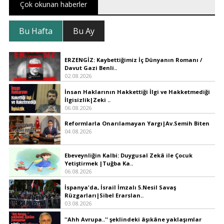
Çok okunan haberler
Bu Hafta
Bu Ay
ERZENGİZ: Kaybettiğimiz İç Dünyanın Romanı /
Davut Gazi Benli..
02.08.2026
İnsan Haklarının Hakkettiği İlgi ve Hakketmediği
İlgisizlik|Zeki ..
06.08.2026
Reformlarla Onarılamayan Yargı|Av.Semih Biten
04.08.2026
Ebeveynliğin Kalbi: Duygusal Zekâ ile Çocuk
Yetiştirmek |Tuğba Ka..
06.08.2026
İspanya'da, İsrail İmzalı 5.Nesil Savaş
Rüzgarları|Sibel Erarslan..
03.08.2026
''Ahh Avrupa..'' şeklindeki âşıkâne yaklaşımlar