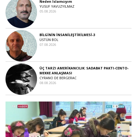
Neden İslamcıyım
YUSUF YAVUZYILMAZ
05.08.2026
BİLGİNİN İNSANİLEŞTİRİLMESİ-3
ÜSTÜN BOL
07.08.2026
ÜÇ TARZI AMERİKANCILIK: SADABAT PAKTI-CENTO-
MEKKE ANLAŞMASI
CYRANO DE BERGERAC
08.08.2026