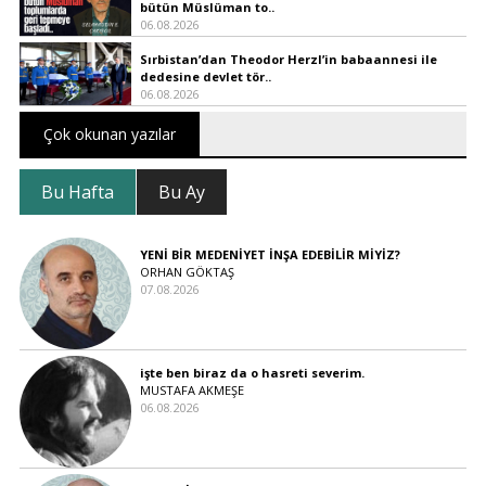
bütün Müslüman to..
06.08.2026
Sırbistan’dan Theodor Herzl’in babaannesi ile
dedesine devlet tör..
06.08.2026
Çok okunan yazılar
Bu Hafta
Bu Ay
YENİ BİR MEDENİYET İNŞA EDEBİLİR MİYİZ?
ORHAN GÖKTAŞ
07.08.2026
işte ben biraz da o hasreti severim.
MUSTAFA AKMEŞE
06.08.2026