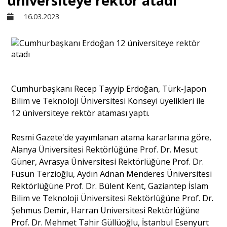
üniversiteye rektör atadı
16.03.2023
Sivil Toplum
Kültür - Sanat
Cumhurbaşkanı Recep Tayyip Erdoğan, Türk-Japon
Ekonomi
Bilim ve Teknoloji Üniversitesi Konseyi üyelikleri ile
12 üniversiteye rektör ataması yaptı.
Dünya
Resmi Gazete'de yayımlanan atama kararlarına göre,
Alanya Üniversitesi Rektörlüğüne Prof. Dr. Mesut
Yorum - Analiz
Güner, Avrasya Üniversitesi Rektörlüğüne Prof. Dr.
Füsun Terzioğlu, Aydın Adnan Menderes Üniversitesi
Rektörlüğüne Prof. Dr. Bülent Kent, Gaziantep İslam
Söyleşi
Bilim ve Teknoloji Üniversitesi Rektörlüğüne Prof. Dr.
Şehmus Demir, Harran Üniversitesi Rektörlüğüne
Prof. Dr. Mehmet Tahir Güllüoğlu, İstanbul Esenyurt
Yazı Dizisi