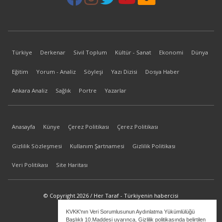
Türkiye
Derkenar
Sivil Toplum
Kültür - Sanat
Ekonomi
Dünya
Eğitim
Yorum - Analiz
Söyleşi
Yazı Dizisi
Dosya Haber
Ankara Analiz
Sağlık
Portre
Yazarlar
Anasayfa
Künye
Çerez Politikası
Çerez Politikası
Gizlilik Sözleşmesi
Kullanım Şartnamesi
Gizlilik Politikası
Veri Politikası
Site Haritası
© Copyright 2026 / Her Taraf - Türkiyenin habercisi
KVKK'nın Veri Sorumlusunun Aydınlatma Yükümlülüğü
bilgi@hertaraf.com
Başlıklı 10.Maddesi uyarınca, Gizlilik politikasında belirtilen