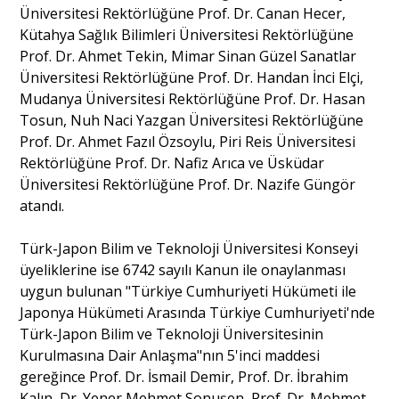
Üniversitesi Rektörlüğüne Prof. Dr. Canan Hecer,
Kütahya Sağlık Bilimleri Üniversitesi Rektörlüğüne
Portre
Prof. Dr. Ahmet Tekin, Mimar Sinan Güzel Sanatlar
Üniversitesi Rektörlüğüne Prof. Dr. Handan İnci Elçi,
Mudanya Üniversitesi Rektörlüğüne Prof. Dr. Hasan
Yazarlar
Tosun, Nuh Naci Yazgan Üniversitesi Rektörlüğüne
Prof. Dr. Ahmet Fazıl Özsoylu, Piri Reis Üniversitesi
Rektörlüğüne Prof. Dr. Nafiz Arıca ve Üsküdar
Üniversitesi Rektörlüğüne Prof. Dr. Nazife Güngör
atandı.
Eğitim
Türk-Japon Bilim ve Teknoloji Üniversitesi Konseyi
Dosya Haber
üyeliklerine ise 6742 sayılı Kanun ile onaylanması
uygun bulunan "Türkiye Cumhuriyeti Hükümeti ile
Ankara Analiz
Japonya Hükümeti Arasında Türkiye Cumhuriyeti'nde
Türk-Japon Bilim ve Teknoloji Üniversitesinin
Sağlık
Kurulmasına Dair Anlaşma"nın 5'inci maddesi
gereğince Prof. Dr. İsmail Demir, Prof. Dr. İbrahim
Kalın, Dr. Yener Mehmet Sonuşen, Prof. Dr. Mehmet