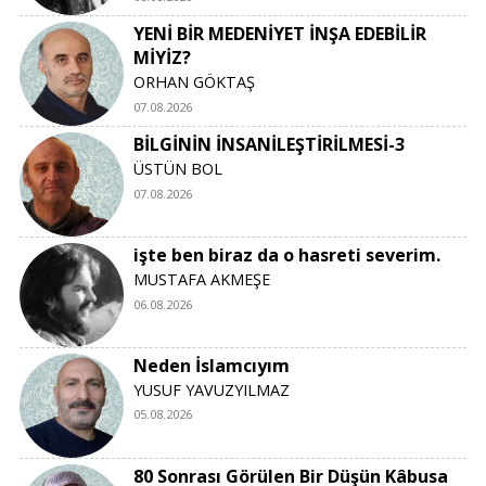
YENİ BİR MEDENİYET İNŞA EDEBİLİR
MİYİZ?
ORHAN GÖKTAŞ
07.08.2026
BİLGİNİN İNSANİLEŞTİRİLMESİ-3
ÜSTÜN BOL
07.08.2026
işte ben biraz da o hasreti severim.
MUSTAFA AKMEŞE
06.08.2026
Neden İslamcıyım
YUSUF YAVUZYILMAZ
05.08.2026
80 Sonrası Görülen Bir Düşün Kâbusa