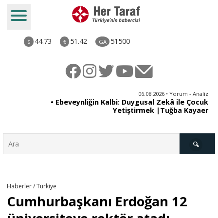
44.73
51.42
51500
$
€
GA
ya
06.08.2026 • Yorum - Analiz
rı
• Ebeveynliğin Kalbi: Duygusal Zekâ ile Çocuk
Yetiştirmek |Tuğba Kayaer
Türkiye
Haberler / Türkiye
Cumhurbaşkanı Erdoğan 12
Derkenar