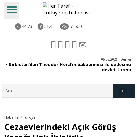
44.73
51.42
51500
$
€
GA
iz
06.08.2026 • Dünya
ği
• Sırbistan’dan Theodor Herzl’in babaannesi ile dedesine
aş
devlet töreni
Türkiye
Haberler / Türkiye
Cezaevlerindeki Açık Görüş
Derkenar