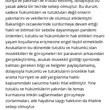
dünya ve yakınları ile irtibatı kesilmiş, dolayısıyla bu
yasak adeta bir tecride sebep olmuştur. Bu durum,
sadece hükümlüleri ve tutukluları değil onların
yakınlarını ve vekillerini de olumsuz etkilemiştir.
Bakanlığın cezaevlerinde sürdürmeye devam ettiği
haklı ve bilimsel bir sebebe dayanmayan pandemi
önlemleri, tutuklu ve hükümlülerin hak ettikleri insani
yaşam koşullarına erişmesine engel teşkil etmektedir.
Avukatların bu dönemde tutuklu ve hükümlü olan
müvekkilleri ile görüşmeleri bir paravanın arkasından
gerçekleştirilmiş, avukat-müvekkil gizliliği içerisinde
kalması gereken bilgi ve belgeler paylaşılamamış,
dolayısıyla hükümlü ve tutukluların öncelikle hak
arama hürriyeti ve adil yargılanma hakkı
kapsamındaki savunma hakkı ihlal edilmiştir. Yine
tutuklu ve hükümlülerin yakınları ile temas
kurmasına imkân sağlanmadan görüşmeye
zorlanmaları, aile hayatına saygı hakkının da ihlaline
sebep olmuştur.