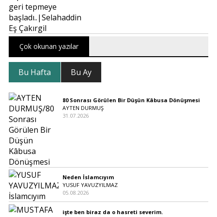
Çok okunan yazılar
Bu Hafta
Bu Ay
80 Sonrası Görülen Bir Düşün Kâbusa Dönüşmesi
AYTEN DURMUŞ
31.07.2026
Neden İslamcıyım
YUSUF YAVUZYILMAZ
05.08.2026
işte ben biraz da o hasreti severim.