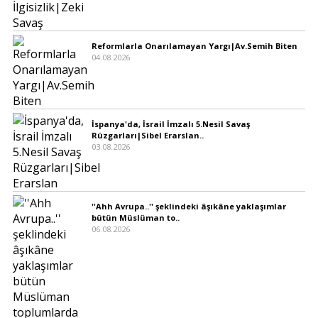
Reformlarla Onarılamayan Yargı|Av.Semih Biten
04.08.2026
İspanya'da, İsrail İmzalı 5.Nesil Savaş
Rüzgarları|Sibel Erarslan..
03.08.2026
''Ahh Avrupa..'' şeklindeki âşıkâne yaklaşımlar
bütün Müslüman to..
06.08.2026