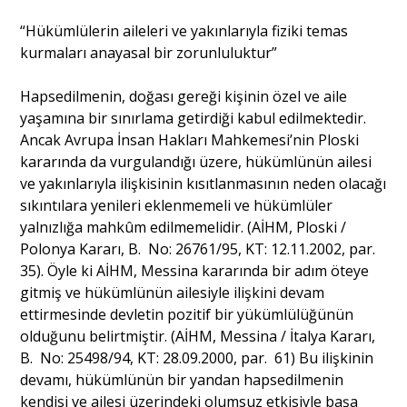
“Hükümlülerin aileleri ve yakınlarıyla fiziki temas
kurmaları anayasal bir zorunluluktur”
Hapsedilmenin, doğası gereği kişinin özel ve aile
yaşamına bir sınırlama getirdiği kabul edilmektedir.
Ancak Avrupa İnsan Hakları Mahkemesi’nin Ploski
kararında da vurgulandığı üzere, hükümlünün ailesi
ve yakınlarıyla ilişkisinin kısıtlanmasının neden olacağı
sıkıntılara yenileri eklenmemeli ve hükümlüler
yalnızlığa mahkûm edilmemelidir. (AİHM, Ploski /
Polonya Kararı, B. No: 26761/95, KT: 12.11.2002, par.
35). Öyle ki AİHM, Messina kararında bir adım öteye
gitmiş ve hükümlünün ailesiyle ilişkini devam
ettirmesinde devletin pozitif bir yükümlülüğünün
olduğunu belirtmiştir. (AİHM, Messina / İtalya Kararı,
B. No: 25498/94, KT: 28.09.2000, par. 61) Bu ilişkinin
devamı, hükümlünün bir yandan hapsedilmenin
kendisi ve ailesi üzerindeki olumsuz etkisiyle başa