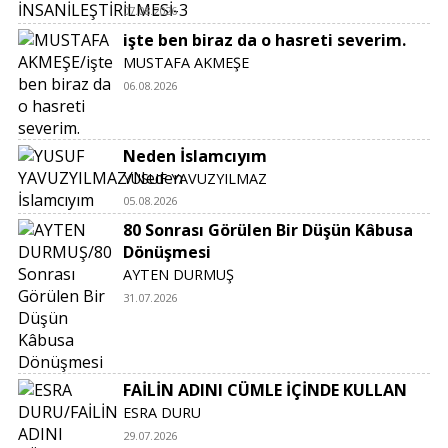
07.08.2026
işte ben biraz da o hasreti severim.
MUSTAFA AKMEŞE
06.08.2026
Neden İslamcıyım
YUSUF YAVUZYILMAZ
05.08.2026
80 Sonrası Görülen Bir Düşün Kâbusa
Dönüşmesi
AYTEN DURMUŞ
31.07.2026
FAİLİN ADINI CÜMLE İÇİNDE KULLAN
ESRA DURU
29.07.2026