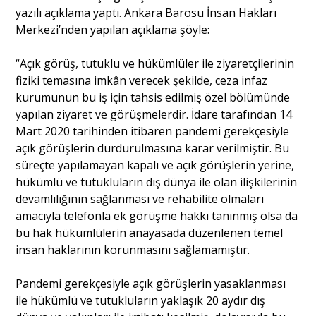
yazılı açıklama yaptı. Ankara Barosu İnsan Hakları
Merkezi’nden yapılan açıklama şöyle:
Portre
“Açık görüş, tutuklu ve hükümlüler ile ziyaretçilerinin
fiziki temasına imkân verecek şekilde, ceza infaz
Yazarlar
kurumunun bu iş için tahsis edilmiş özel bölümünde
yapılan ziyaret ve görüşmelerdir. İdare tarafından 14
Mart 2020 tarihinden itibaren pandemi gerekçesiyle
açık görüşlerin durdurulmasına karar verilmiştir. Bu
süreçte yapılamayan kapalı ve açık görüşlerin yerine,
Eğitim
hükümlü ve tutukluların dış dünya ile olan ilişkilerinin
devamlılığının sağlanması ve rehabilite olmaları
Dosya Haber
amacıyla telefonla ek görüşme hakkı tanınmış olsa da
bu hak hükümlülerin anayasada düzenlenen temel
Ankara Analiz
insan haklarının korunmasını sağlamamıştır.
Sağlık
Pandemi gerekçesiyle açık görüşlerin yasaklanması
ile hükümlü ve tutukluların yaklaşık 20 aydır dış