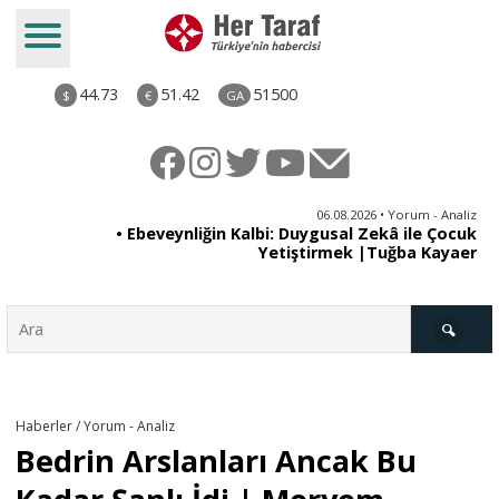
44.73
51.42
51500
$
€
GA
ya
06.08.2026 • Yorum - Analiz
rı
• Ebeveynliğin Kalbi: Duygusal Zekâ ile Çocuk
Yetiştirmek |Tuğba Kayaer
Türkiye
Haberler / Yorum - Analiz
Bedrin Arslanları Ancak Bu
Derkenar