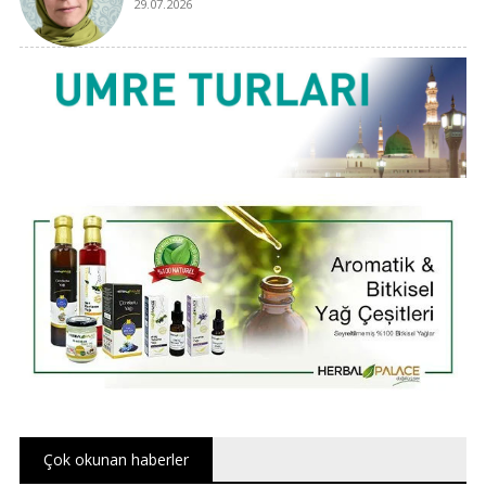
29.07.2026
Evet Hocam Bedrin aslanları ancak bukadar
şanlı idi. Burada bir de melekler ordusu var.
Bazısı daha anne karnından çıkamamış ve bu
yolda can veren melekler.
Çok okunan haberler