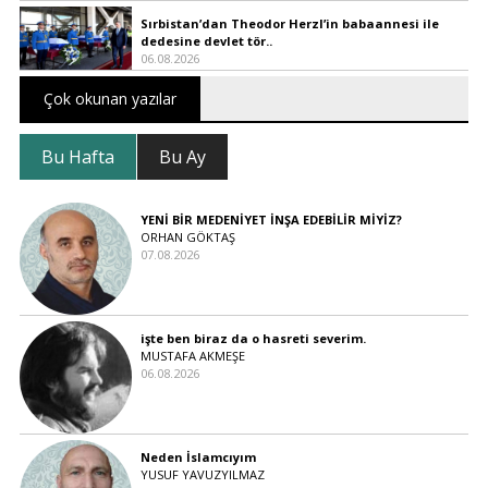
Sırbistan’dan Theodor Herzl’in babaannesi ile
dedesine devlet tör..
06.08.2026
Çok okunan yazılar
Bu Hafta
Bu Ay
YENİ BİR MEDENİYET İNŞA EDEBİLİR MİYİZ?
ORHAN GÖKTAŞ
07.08.2026
işte ben biraz da o hasreti severim.
MUSTAFA AKMEŞE
06.08.2026
Neden İslamcıyım
YUSUF YAVUZYILMAZ