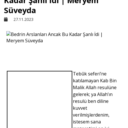
Kadar Şanlı İdi | Meryem
Süveyda
Sivil Toplum
27.11.2023
Kültür - Sanat
Ekonomi
Dünya
Tebûk seferi’ne
katılamayan Kab Bin
Malik Allah resulüne
Yorum - Analiz
gelerek; ya Allah’ın
resulü ben diline
Söyleşi
kuvvet
verilmişlerdenim,
istesem sana
Yazı Dizisi