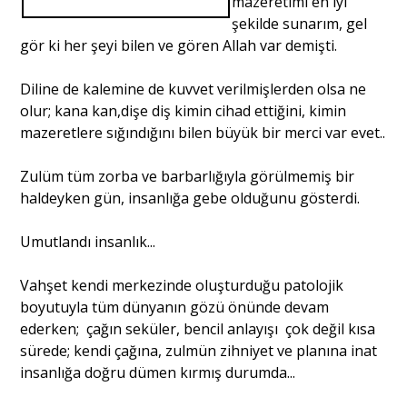
mazeretimi en iyi
şekilde sunarım, gel
gör ki her şeyi bilen ve gören Allah var demişti.
Portre
Diline de kalemine de kuvvet verilmişlerden olsa ne
olur; kana kan,dişe diş kimin cihad ettiğini, kimin
Yazarlar
mazeretlere sığındığını bilen büyük bir merci var evet..
Zulüm tüm zorba ve barbarlığıyla görülmemiş bir
haldeyken gün, insanlığa gebe olduğunu gösterdi.
Eğitim
Umutlandı insanlık...
Dosya Haber
Vahşet kendi merkezinde oluşturduğu patolojik
Ankara Analiz
boyutuyla tüm dünyanın gözü önünde devam
ederken; çağın seküler, bencil anlayışı çok değil kısa
Sağlık
sürede; kendi çağına, zulmün zihniyet ve planına inat
insanlığa doğru dümen kırmış durumda...