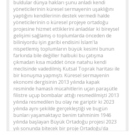
buldular dünya hakları şunu anladı kendi
yöneticilerinin küresel sermayenin uşaklığını
yaptığını kendilerinin destek vermedi halde
yöneticilerinin o küresel projeye ortadoğu
projesine hizmet ettiklerini anladılar ki bireysel
gelişimi sağlamış o toplumlarda önceden de
biliniyordu işin garibi endisini İslam'la
nispetlemiş toplumların büyük kesimi bunun
farkında bile değiller halbuki bu çatışma
çıkmadan kısa müddet önce natahu kendi
meclisinde vadedilmiş Kutsal Toprak haritası ile
bir konuşma yapmıştı. Küresel sermayenin
ekonomi dergisinin 2013 yılında kapak
resminde hamaslı mücahitlerin uçan paraşütle
filistre uçup bombalar attığı resmedilmişti 2013
yılında resmedilen bu olay ne gariptir ki 2023
yılında aynı şekilde gerçekleştiği ve bugün
bunları yaşamaktayız benim tahminim 1946
yılında başlayan Büyük Ortadoğu projesi 2023
yılı sonunda bitecek bir proje Ortadoğu'da
küçük 10 tane devlet ve Kürdistan adıyla