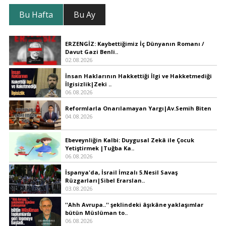
Bu Hafta
Bu Ay
ERZENGİZ: Kaybettiğimiz İç Dünyanın Romanı /
Davut Gazi Benli..
02.08.2026
İnsan Haklarının Hakkettiği İlgi ve Hakketmediği
İlgisizlik|Zeki ..
06.08.2026
Reformlarla Onarılamayan Yargı|Av.Semih Biten
04.08.2026
Ebeveynliğin Kalbi: Duygusal Zekâ ile Çocuk
Yetiştirmek |Tuğba Ka..
06.08.2026
İspanya'da, İsrail İmzalı 5.Nesil Savaş
Rüzgarları|Sibel Erarslan..
03.08.2026
''Ahh Avrupa..'' şeklindeki âşıkâne yaklaşımlar
bütün Müslüman to..
06.08.2026