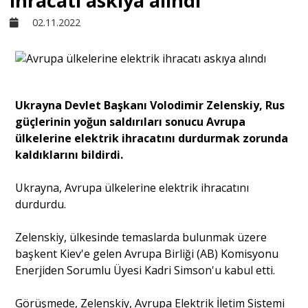
ihracatı askıya alındı
02.11.2022
Sivil Toplum
Kültür - Sanat
​​​​​​​Ukrayna Devlet Başkanı Volodimir Zelenskiy, Rus
güçlerinin yoğun saldırıları sonucu Avrupa
Ekonomi
ülkelerine elektrik ihracatını durdurmak zorunda
kaldıklarını bildirdi.
Dünya
Ukrayna, Avrupa ülkelerine elektrik ihracatını
durdurdu.
Yorum - Analiz
Zelenskiy, ülkesinde temaslarda bulunmak üzere
başkent Kiev'e gelen Avrupa Birliği (AB) Komisyonu
Söyleşi
Enerjiden Sorumlu Üyesi Kadri Simson'u kabul etti.
Yazı Dizisi
Görüşmede, Zelenskiy, Avrupa Elektrik İletim Sistemi