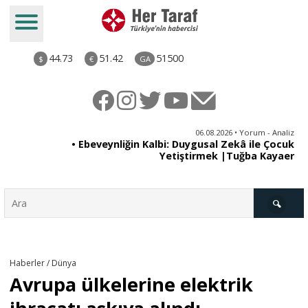
44.73
51.42
51500
$
€
GA
ya
06.08.2026 • Yorum - Analiz
rı
• Ebeveynliğin Kalbi: Duygusal Zekâ ile Çocuk
Yetiştirmek |Tuğba Kayaer
Türkiye
Haberler / Dünya
Avrupa ülkelerine elektrik
Derkenar