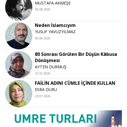
MUSTAFA AKMEŞE
06.08.2026
Neden İslamcıyım
YUSUF YAVUZYILMAZ
05.08.2026
80 Sonrası Görülen Bir Düşün Kâbusa
Dönüşmesi
AYTEN DURMUŞ
31.07.2026
FAİLİN ADINI CÜMLE İÇİNDE KULLAN
ESRA DURU
29.07.2026