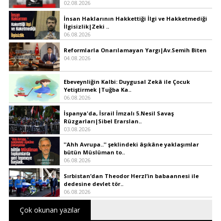
02.08.2026
İnsan Haklarının Hakkettiği İlgi ve Hakketmediği
İlgisizlik|Zeki ..
06.08.2026
Reformlarla Onarılamayan Yargı|Av.Semih Biten
04.08.2026
Ebeveynliğin Kalbi: Duygusal Zekâ ile Çocuk
Yetiştirmek |Tuğba Ka..
06.08.2026
İspanya'da, İsrail İmzalı 5.Nesil Savaş
Rüzgarları|Sibel Erarslan..
03.08.2026
''Ahh Avrupa..'' şeklindeki âşıkâne yaklaşımlar
bütün Müslüman to..
06.08.2026
Sırbistan’dan Theodor Herzl’in babaannesi ile
dedesine devlet tör..
06.08.2026
Çok okunan yazılar