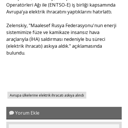
Operatörleri Ağı ile (ENTSO-E) iş birliği kapsamında
Avrupa'ya elektrik ihracatını yaptıklarını hatırlattı.
Portre
Zelenskiy, "Maalesef Rusya Federasyonu'nun enerji
sistemimize füze ve kamikaze insansız hava
Yazarlar
araçlarıyla (İHA) saldırması nedeniyle bu süreci
(elektrik ihracatı) askıya aldık." açıklamasında
bulundu.
Eğitim
Dosya Haber
Ankara Analiz
Avrupa ülkelerine elektrik ihracatı askıya alındı
Sağlık
Yorum Ekle