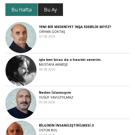
Bu Hafta
Bu Ay
YENİ BİR MEDENİYET İNŞA EDEBİLİR MİYİZ?
ORHAN GÖKTAŞ
07.08.2026
işte ben biraz da o hasreti severim.
MUSTAFA AKMEŞE
06.08.2026
Neden İslamcıyım
YUSUF YAVUZYILMAZ
05.08.2026
BİLGİNİN İNSANİLEŞTİRİLMESİ-3
ÜSTÜN BOL
07.08.2026