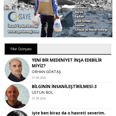
Fikir Dünyası
YENİ BİR MEDENİYET İNŞA EDEBİLİR
MİYİZ?
ORHAN GÖKTAŞ
07.08.2026
BİLGİNİN İNSANİLEŞTİRİLMESİ-3
ÜSTÜN BOL
07.08.2026
işte ben biraz da o hasreti severim.