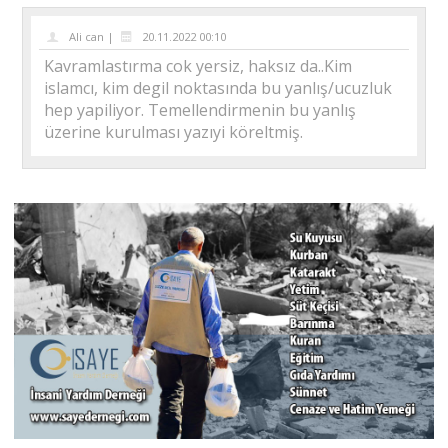
Ali can |
20.11.2022 00:10
Kavramlastırma cok yersiz, haksız da..Kim
islamcı, kim degil noktasında bu yanlış/ucuzluk
hep yapiliyor. Temellendirmenin bu yanlış
üzerine kurulması yazıyi köreltmiş.