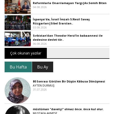
Reformlarla Onarılamayan Yargı|Av.Semih Biten
04.08.2026
İspanya'da, İsrail İmzalı 5.Nesil Savaş
Rüzgarları|Sibel Erarslan..
03.08.2026
Sırbistan’dan Theodor Herzl’in babaannesi ile
dedesine devlet tör..
06.08.2026
Çok okunan yazılar
Bu Hafta
Bu Ay
80 Sonrası Görülen Bir Düşün Kâbusa Dönüşmesi
AYTEN DURMUŞ
31.07.2026
müslüman "davetçi" olmaz önce. önce kul olur.
MUSTAFA AKMEŞE