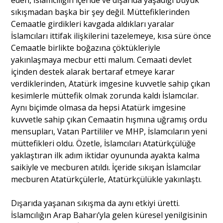
sıkışmadan başka bir şey değil. Müttefiklerinden
Cemaatle girdikleri kavgada aldıkları yaralar
İslamcıları ittifak ilişkilerini tazelemeye, kısa süre önce
Cemaatle birlikte boğazına çöktükleriyle
yakınlaşmaya mecbur etti malum. Cemaati devlet
içinden destek alarak bertaraf etmeye karar
verdiklerinden, Atatürk imgesine kuvvetle sahip çıkan
kesimlerle müttefik olmak zorunda kaldı İslamcılar.
Aynı biçimde olmasa da hepsi Atatürk imgesine
kuvvetle sahip çıkan Cemaatin hışmına uğramış ordu
mensupları, Vatan Partililer ve MHP, İslamcıların yeni
müttefikleri oldu. Özetle, İslamcıları Atatürkçülüğe
yaklaştıran ilk adım iktidar oyununda ayakta kalma
saikiyle ve mecburen atıldı. İçeride sıkışan İslamcılar
mecburen Atatürkçülerle, Atatürkçülükle yakınlaştı.
Dışarıda yaşanan sıkışma da aynı etkiyi üretti.
İslamcılığın Arap Baharı’yla gelen küresel yenilgisinin