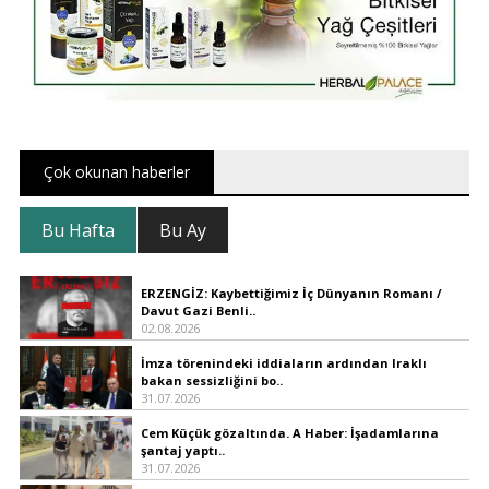
Çok okunan haberler
Bu Hafta
Bu Ay
ERZENGİZ: Kaybettiğimiz İç Dünyanın Romanı /
Davut Gazi Benli..
02.08.2026
İmza törenindeki iddiaların ardından Iraklı
bakan sessizliğini bo..
31.07.2026
Cem Küçük gözaltında. A Haber: İşadamlarına
şantaj yaptı..
31.07.2026