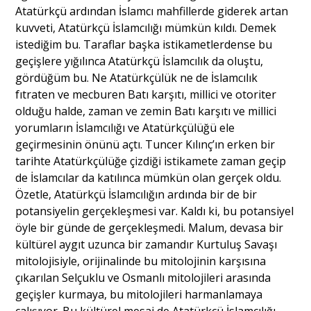
Atatürkçü ardından İslamcı mahfillerde giderek artan
kuvveti, Atatürkçü İslamcılığı mümkün kıldı. Demek
istediğim bu. Taraflar başka istikametlerdense bu
geçişlere yığılınca Atatürkçü İslamcılık da oluştu,
gördüğüm bu. Ne Atatürkçülük ne de İslamcılık
fıtraten ve mecburen Batı karşıtı, millici ve otoriter
olduğu halde, zaman ve zemin Batı karşıtı ve millici
yorumların İslamcılığı ve Atatürkçülüğü ele
geçirmesinin önünü açtı. Tuncer Kılınç’ın erken bir
tarihte Atatürkçülüğe çizdiği istikamete zaman geçip
de İslamcılar da katılınca mümkün olan gerçek oldu.
Özetle, Atatürkçü İslamcılığın ardında bir de bir
potansiyelin gerçekleşmesi var. Kaldı ki, bu potansiyel
öyle bir günde de gerçekleşmedi. Malum, devasa bir
kültürel aygıt uzunca bir zamandır Kurtuluş Savaşı
mitolojisiyle, orijinalinde bu mitolojinin karşısına
çıkarılan Selçuklu ve Osmanlı mitolojileri arasında
geçişler kurmaya, bu mitolojileri harmanlamaya
çalışıyor. Bu kültürel mesai de Atatürkçü İslamcılığı