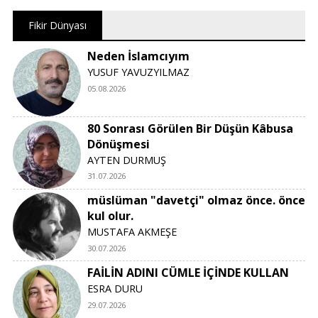
Fikir Dünyası
Neden İslamcıyım
YUSUF YAVUZYILMAZ
05.08.2026
80 Sonrası Görülen Bir Düşün Kâbusa
Dönüşmesi
AYTEN DURMUŞ
31.07.2026
müslüman "davetçi" olmaz önce. önce
kul olur.
MUSTAFA AKMEŞE
30.07.2026
FAİLİN ADINI CÜMLE İÇİNDE KULLAN
ESRA DURU
29.07.2026