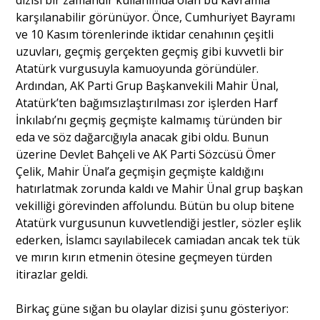
karşılanabilir görünüyor. Önce, Cumhuriyet Bayramı
Portre
ve 10 Kasım törenlerinde iktidar cenahının çeşitli
uzuvları, geçmiş gerçekten geçmiş gibi kuvvetli bir
Atatürk vurgusuyla kamuoyunda göründüler.
Yazarlar
Ardından, AK Parti Grup Başkanvekili Mahir Ünal,
Atatürk’ten bağımsızlaştırılması zor işlerden Harf
İnkılabı’nı geçmiş geçmişte kalmamış türünden bir
eda ve söz dağarcığıyla anacak gibi oldu. Bunun
üzerine Devlet Bahçeli ve AK Parti Sözcüsü Ömer
Eğitim
Çelik, Mahir Ünal’a geçmişin geçmişte kaldığını
hatırlatmak zorunda kaldı ve Mahir Ünal grup başkan
Dosya Haber
vekilliği görevinden affolundu. Bütün bu olup bitene
Atatürk vurgusunun kuvvetlendiği jestler, sözler eşlik
Ankara Analiz
ederken, İslamcı sayılabilecek camiadan ancak tek tük
ve mırın kırın etmenin ötesine geçmeyen türden
Sağlık
itirazlar geldi.
Birkaç güne sığan bu olaylar dizisi şunu gösteriyor: