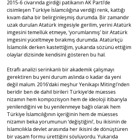
2015-6 civarında girdiği patikanın AK Parti’de
cisimleşen Türkiye İslamcılığına verdiği renk, kattığı
kıvam daha bir belirginleşmiş durumda. Bir zamandır
uzak durulan Atatürk imgesiyle gerilim, yerini Atatürk
imgesini temellük etmeye, ‘yorumlanmış’ bir Atatürk
imgesini yüceltmeye bırakmış durumda. Atatürkçü
İslamcılık derken kastettiğim, yukarıda sözünü ettiğim
olaylar dizisinde kendisini gösteren bu hal.
Etraflı analizi serinkanlı bir akademik çalışmayı
gerektiren bu yeni durum aslında o kadar da yeni
değil malum. 2016’daki meşhur Yenikapı Mitingi’nden
beridir ben de dahil birileri Türkiye’de müesses
nizamın hem kompozisyon hem de ideoloji itibarıyla
yenilendiğini ve bu yenilenmeye bağlı olarak hem
Türkiye İslamcılığının içeriğinin hem de müesses
nizamın beka yorumunun ‘değiştiğini’, bu ikisinin de
İslamcılıkla devlet arasında her ikisini de dönüştüren
bir yaşam formu ürettiğini söylüyordu. Yukarıda