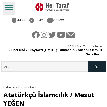
44.73
51.42
51500
$
€
GA
iz
02.08.2026 • Yorum - Analiz
en
• ERZENGİZ: Kaybettiğimiz İç Dünyanın Romanı / Davut
Gazi Benli
Türkiye
Haberler / Yorum - Analiz
Atatürkçü İslamcılık / Mesut
Derkenar
YEĞEN