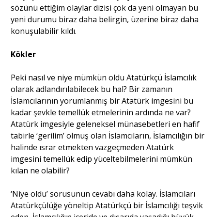
sözünü ettiğim olaylar dizisi çok da yeni olmayan bu
yeni durumu biraz daha belirgin, üzerine biraz daha
konuşulabilir kıldı.
Kökler
Peki nasıl ve niye mümkün oldu Atatürkçü İslamcılık
olarak adlandırılabilecek bu hal? Bir zamanın
İslamcılarının yorumlanmış bir Atatürk imgesini bu
kadar şevkle temellük etmelerinin ardında ne var?
Atatürk imgesiyle geleneksel münasebetleri en hafif
tabirle ‘gerilim’ olmuş olan İslamcıların, İslamcılığın bir
halinde ısrar etmekten vazgeçmeden Atatürk
imgesini temellük edip yüceltebilmelerini mümkün
kılan ne olabilir?
‘Niye oldu’ sorusunun cevabı daha kolay. İslamcıları
Atatürkçülüğe yöneltip Atatürkçü bir İslamcılığı teşvik
eden, İslamcılığın içeride ve dışarıda yaşadığı büyük