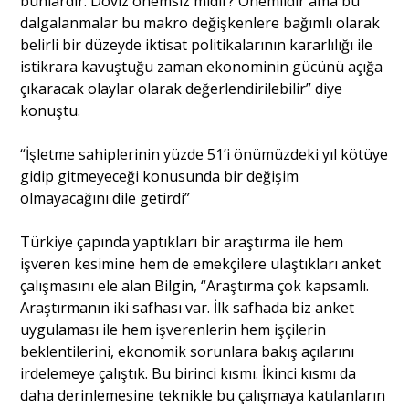
bunlardır. Döviz önemsiz midir? Önemlidir ama bu
dalgalanmalar bu makro değişkenlere bağımlı olarak
belirli bir düzeyde iktisat politikalarının kararlılığı ile
istikrara kavuştuğu zaman ekonominin gücünü açığa
çıkaracak olaylar olarak değerlendirilebilir” diye
konuştu.
“İşletme sahiplerinin yüzde 51’i önümüzdeki yıl kötüye
gidip gitmeyeceği konusunda bir değişim
olmayacağını dile getirdi”
Türkiye çapında yaptıkları bir araştırma ile hem
işveren kesimine hem de emekçilere ulaştıkları anket
çalışmasını ele alan Bilgin, “Araştırma çok kapsamlı.
Araştırmanın iki safhası var. İlk safhada biz anket
uygulaması ile hem işverenlerin hem işçilerin
beklentilerini, ekonomik sorunlara bakış açılarını
irdelemeye çalıştık. Bu birinci kısmı. İkinci kısmı da
daha derinlemesine teknikle bu çalışmaya katılanların