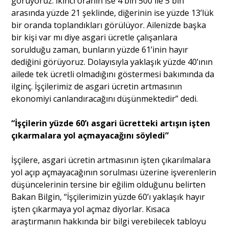
görüyoruz. İkinci oranın ise 4 bin 500 ile 5 bin
arasında yüzde 21 şeklinde, diğerinin ise yüzde 13’lük
bir oranda toplandıkları görülüyor. Ailenizde başka
bir kişi var mı diye asgari ücretle çalışanlara
sorulduğu zaman, bunların yüzde 61’inin hayır
dediğini görüyoruz. Dolayısıyla yaklaşık yüzde 40’ının
ailede tek ücretli olmadığını göstermesi bakımında da
ilginç. İşçilerimiz de asgari ücretin artmasının
ekonomiyi canlandıracağını düşünmektedir” dedi.
“İşçilerin yüzde 60’ı asgari ücretteki artışın işten
çıkarmalara yol açmayacağını söyledi”
İşçilere, asgari ücretin artmasının işten çıkarılmalara
yol açıp açmayacağının sorulması üzerine işverenlerin
düşüncelerinin tersine bir eğilim olduğunu belirten
Bakan Bilgin, “İşçilerimizin yüzde 60’ı yaklaşık hayır
işten çıkarmaya yol açmaz diyorlar. Kısaca
araştırmanın hakkında bir bilgi verebilecek tabloyu