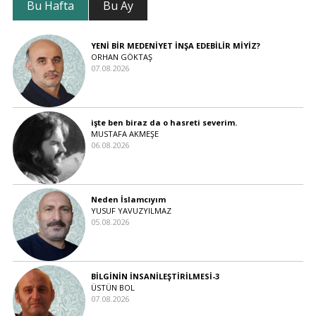
Bu Hafta
Bu Ay
YENİ BİR MEDENİYET İNŞA EDEBİLİR MİYİZ?
ORHAN GÖKTAŞ
07.08.2026
işte ben biraz da o hasreti severim.
MUSTAFA AKMEŞE
06.08.2026
Neden İslamcıyım
YUSUF YAVUZYILMAZ
05.08.2026
BİLGİNİN İNSANİLEŞTİRİLMESİ-3
ÜSTÜN BOL
07.08.2026