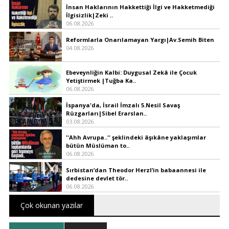
İnsan Haklarının Hakkettiği İlgi ve Hakketmediği
İlgisizlik|Zeki ..
06.08.2026
Reformlarla Onarılamayan Yargı|Av.Semih Biten
04.08.2026
Ebeveynliğin Kalbi: Duygusal Zekâ ile Çocuk
Yetiştirmek |Tuğba Ka..
06.08.2026
İspanya'da, İsrail İmzalı 5.Nesil Savaş
Rüzgarları|Sibel Erarslan..
03.08.2026
''Ahh Avrupa..'' şeklindeki âşıkâne yaklaşımlar
bütün Müslüman to..
06.08.2026
Sırbistan’dan Theodor Herzl’in babaannesi ile
dedesine devlet tör..
06.08.2026
Çok okunan yazılar