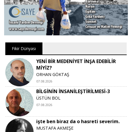
Fikir Dünyası
YENİ BİR MEDENİYET İNŞA EDEBİLİR
MİYİZ?
ORHAN GÖKTAŞ
07.08.2026
BİLGİNİN İNSANİLEŞTİRİLMESİ-3
ÜSTÜN BOL
07.08.2026
işte ben biraz da o hasreti severim.
MUSTAFA AKMEŞE