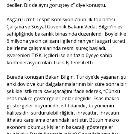
dediler. Biz de aynı görüşteyiz” diye konuştu.
Portre
Asgari Ücret Tespit Komisyonu’nun ilk toplantısı
Çalışma ve Sosyal Güvenlik Bakanı Vedat Bilgin’in ev
sahipliğinde bakanlık binasında düzenlendi. Böylelikle
Yazarlar
6 milyona yakın çalışanı ilgilendiren yeni asgari ücreti
belirleme çalışmalarında resmi süreç başladı.
İşverenleri TİSK, işçileri ise en fazla üyeye sahip
konfederasyon olan Türk-İş temsil etti.
Eğitim
Burada konuşan Bakan Bilgin, Türkiye’de yaşanan şu
anki döviz ve kur dalgalanmalarının bir süre sonra bir
Dosya Haber
şekilde istikrara kavuşacağını ifade ederek, “Çünkü
esas makro göstergeler onlar değildir. Esas makro
Ankara Analiz
göstergeler büyümedir, istihdamdır, büyümenin
kalitesidir, sürdürülebilirliğidir, ihracattır, ihracatın
Sağlık
ithalatı karşılama oranındaki artıştır. Bütün makro
ekonomi okumuş kişilerin bakacağı göstergeler