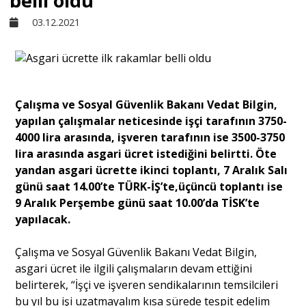
belli oldu
03.12.2021
Sivil Toplum
Kültür - Sanat
Çalışma ve Sosyal Güvenlik Bakanı Vedat Bilgin,
yapılan çalışmalar neticesinde işçi tarafının 3750-
Ekonomi
4000 lira arasında, işveren tarafının ise 3500-3750
lira arasında asgari ücret istediğini belirtti. Öte
Dünya
yandan asgari ücrette ikinci toplantı, 7 Aralık Salı
günü saat 14.00’te TÜRK-İŞ’te,üçüncü toplantı ise
9 Aralık Perşembe günü saat 10.00’da TİSK’te
Yorum - Analiz
yapılacak.
Çalışma ve Sosyal Güvenlik Bakanı Vedat Bilgin,
Söyleşi
asgari ücret ile ilgili çalışmaların devam ettiğini
belirterek, “İşçi ve işveren sendikalarının temsilcileri
Yazı Dizisi
bu yıl bu işi uzatmayalım kısa sürede tespit edelim