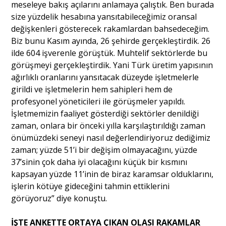
meseleye bakış açılarını anlamaya çalıştık. Ben burada
size yüzdelik hesabına yansıtabileceğimiz oransal
değişkenleri gösterecek rakamlardan bahsedeceğim.
Biz bunu Kasım ayında, 26 şehirde gerçekleştirdik. 26
ilde 604 işverenle görüştük. Muhtelif sektörlerde bu
görüşmeyi gerçekleştirdik. Yani Türk üretim yapısının
ağırlıklı oranlarını yansıtacak düzeyde işletmelerle
girildi ve işletmelerin hem sahipleri hem de
profesyonel yöneticileri ile görüşmeler yapıldı.
İşletmemizin faaliyet gösterdiği sektörler denildiği
zaman, onlara bir önceki yılla karşılaştırıldığı zaman
önümüzdeki seneyi nasıl değerlendiriyoruz dediğimiz
zaman; yüzde 51’i bir değişim olmayacağını, yüzde
37’sinin çok daha iyi olacağını küçük bir kısmını
kapsayan yüzde 11’inin de biraz karamsar olduklarını,
işlerin kötüye gideceğini tahmin ettiklerini
görüyoruz” diye konuştu.
İŞTE ANKETTE ORTAYA ÇIKAN OLASI RAKAMLAR