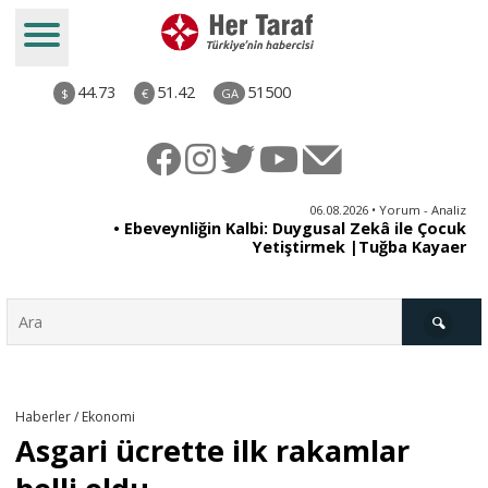
44.73
51.42
51500
$
€
GA
ya
06.08.2026 • Yorum - Analiz
rı
• Ebeveynliğin Kalbi: Duygusal Zekâ ile Çocuk
Yetiştirmek |Tuğba Kayaer
Türkiye
Haberler / Ekonomi
Asgari ücrette ilk rakamlar
Derkenar