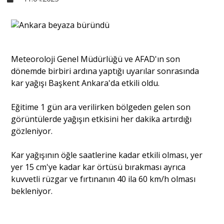
Sivil Toplum
Kültür - Sanat
Meteoroloji Genel Müdürlüğü ve AFAD'ın son
dönemde birbiri ardına yaptığı uyarılar sonrasında
kar yağışı Başkent Ankara'da etkili oldu.
Ekonomi
Eğitime 1 gün ara verilirken bölgeden gelen son
görüntülerde yağışın etkisini her dakika artırdığı
Dünya
gözleniyor.
Kar yağışının öğle saatlerine kadar etkili olması, yer
Yorum - Analiz
yer 15 cm'ye kadar kar örtüsü bırakması ayrıca
kuvvetli rüzgar ve fırtınanın 40 ila 60 km/h olması
Söyleşi
bekleniyor.
Yazı Dizisi