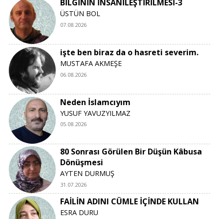
BİLGİNİN İNSANİLEŞTİRİLMESİ-3
ÜSTÜN BOL
07.08.2026
işte ben biraz da o hasreti severim.
MUSTAFA AKMEŞE
06.08.2026
Neden İslamcıyım
YUSUF YAVUZYILMAZ
05.08.2026
80 Sonrası Görülen Bir Düşün Kâbusa
Dönüşmesi
AYTEN DURMUŞ
31.07.2026
FAİLİN ADINI CÜMLE İÇİNDE KULLAN
ESRA DURU