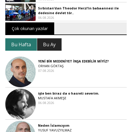
Sırbistan’dan Theodor Herzl’in babaannesi ile
dedesine devlet tör..
06.08.2026
Çok okunan yazılar
Bu Hafta
Bu Ay
YENİ BİR MEDENİYET İNŞA EDEBİLİR MİYİZ?
ORHAN GÖKTAŞ
07.08.2026
işte ben biraz da o hasreti severim.
MUSTAFA AKMEŞE
06.08.2026
Neden İslamcıyım
YUSUF YAVUZYILMAZ