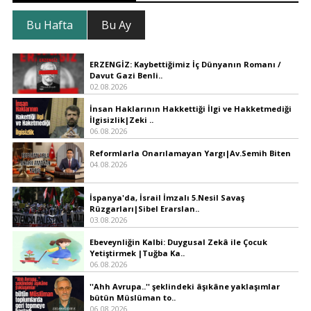
Bu Hafta
Bu Ay
ERZENGİZ: Kaybettiğimiz İç Dünyanın Romanı /
Davut Gazi Benli..
02.08.2026
İnsan Haklarının Hakkettiği İlgi ve Hakketmediği
İlgisizlik|Zeki ..
06.08.2026
Reformlarla Onarılamayan Yargı|Av.Semih Biten
04.08.2026
İspanya'da, İsrail İmzalı 5.Nesil Savaş
Rüzgarları|Sibel Erarslan..
03.08.2026
Ebeveynliğin Kalbi: Duygusal Zekâ ile Çocuk
Yetiştirmek |Tuğba Ka..
06.08.2026
''Ahh Avrupa..'' şeklindeki âşıkâne yaklaşımlar
bütün Müslüman to..
06.08.2026