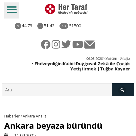
44.73
51.42
51500
$
€
GA
ya
06.08.2026 • Yorum - Analiz
rı
• Ebeveynliğin Kalbi: Duygusal Zekâ ile Çocuk
Yetiştirmek |Tuğba Kayaer
Türkiye
Haberler / Ankara Analiz
Ankara beyaza büründü
Derkenar
11.04.2025