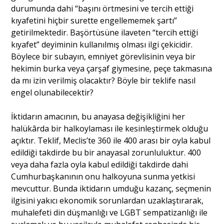
durumunda dahi “başını örtmesini ve tercih ettiği
kıyafetini hiçbir surette engellememek şartı”
getirilmektedir. Başörtüsüne ilaveten “tercih ettiği
kıyafet” deyiminin kullanılmış olması ilgi çekicidir.
Böylece bir subayın, emniyet görevlisinin veya bir
hekimin burka veya çarşaf giymesine, peçe takmasına
da mı izin verilmiş olacaktır? Böyle bir teklife nasıl
engel olunabilecektir?
İktidarın amacının, bu anayasa değişikliğini her
halükârda bir halkoylaması ile kesinleştirmek olduğu
açıktır. Teklif, Meclis’te 360 ile 400 arası bir oyla kabul
edildiği takdirde bu bir anayasal zorunluluktur. 400
veya daha fazla oyla kabul edildiği takdirde dahi
Cumhurbaşkanının onu halkoyuna sunma yetkisi
mevcuttur. Bunda iktidarın umduğu kazanç, seçmenin
ilgisini yakıcı ekonomik sorunlardan uzaklaştırarak,
muhalefeti din düşmanlığı ve LGBT sempatizanlığı ile