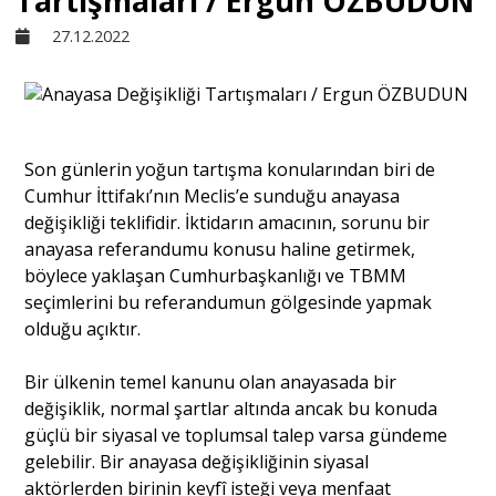
Tartışmaları / Ergun ÖZBUDUN
27.12.2022
Sivil Toplum
Kültür - Sanat
Son günlerin yoğun tartışma konularından biri de
Cumhur İttifakı’nın Meclis’e sunduğu anayasa
Ekonomi
değişikliği teklifidir. İktidarın amacının, sorunu bir
anayasa referandumu konusu haline getirmek,
Dünya
böylece yaklaşan Cumhurbaşkanlığı ve TBMM
seçimlerini bu referandumun gölgesinde yapmak
olduğu açıktır.
Yorum - Analiz
Bir ülkenin temel kanunu olan anayasada bir
değişiklik, normal şartlar altında ancak bu konuda
Söyleşi
güçlü bir siyasal ve toplumsal talep varsa gündeme
gelebilir. Bir anayasa değişikliğinin siyasal
Yazı Dizisi
aktörlerden birinin keyfî isteği veya menfaat