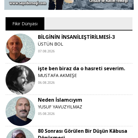
Fikir Dünyası
BİLGİNİN İNSANİLEŞTİRİLMESİ-3
ÜSTÜN BOL
07.08.2026
işte ben biraz da o hasreti severim.
MUSTAFA AKMEŞE
06.08.2026
Neden İslamcıyım
YUSUF YAVUZYILMAZ
05.08.2026
80 Sonrası Görülen Bir Düşün Kâbusa
Dönüşmesi