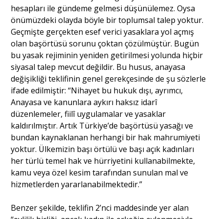
hesapları ile gündeme gelmesi düşünülemez. Oysa
önümüzdeki olayda böyle bir toplumsal talep yoktur.
Portre
Geçmişte gerçekten esef verici yasaklara yol açmış
olan başörtüsü sorunu çoktan çözülmüştür. Bugün
bu yasak rejiminin yeniden getirilmesi yolunda hiçbir
Yazarlar
siyasal talep mevcut değildir. Bu husus, anayasa
değişikliği teklifinin genel gerekçesinde de şu sözlerle
ifade edilmiştir: “Nihayet bu hukuk dışı, ayrımcı,
Anayasa ve kanunlara aykırı haksız idarî
düzenlemeler, fiilî uygulamalar ve yasaklar
Eğitim
kaldırılmıştır. Artık Türkiye’de başörtüsü yasağı ve
bundan kaynaklanan herhangi bir hak mahrumiyeti
Dosya Haber
yoktur. Ülkemizin başı örtülü ve başı açık kadınları
her türlü temel hak ve hürriyetini kullanabilmekte,
Ankara Analiz
kamu veya özel kesim tarafından sunulan mal ve
hizmetlerden yararlanabilmektedir.”
Sağlık
Benzer şekilde, teklifin 2’nci maddesinde yer alan