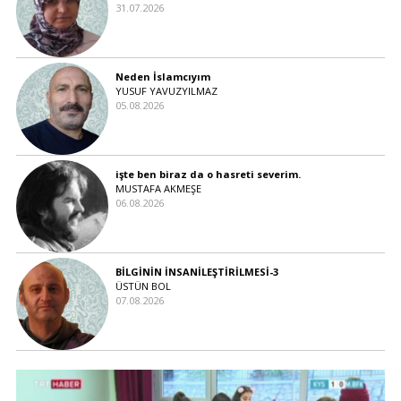
31.07.2026
Neden İslamcıyım
YUSUF YAVUZYILMAZ
05.08.2026
işte ben biraz da o hasreti severim.
MUSTAFA AKMEŞE
06.08.2026
BİLGİNİN İNSANİLEŞTİRİLMESİ-3
ÜSTÜN BOL
07.08.2026