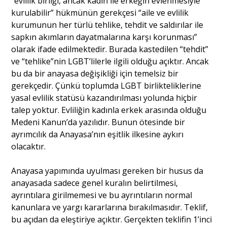
“evlilik birliği, ancak kadın ile erkeğin evlenmesiyle
kurulabilir” hükmünün gerekçesi “aile ve evlilik
kurumunun her türlü tehlike, tehdit ve saldırılar ile
sapkın akımların dayatmalarına karşı korunması”
olarak ifade edilmektedir. Burada kastedilen “tehdit”
ve “tehlike”nin LGBT’lilerle ilgili olduğu açıktır. Ancak
bu da bir anayasa değişikliği için temelsiz bir
gerekçedir. Çünkü toplumda LGBT birlikteliklerine
yasal evlilik statüsü kazandırılması yolunda hiçbir
talep yoktur. Evliliğin kadınla erkek arasında olduğu
Medeni Kanun’da yazılıdır. Bunun ötesinde bir
ayrımcılık da Anayasa’nın eşitlik ilkesine aykırı
olacaktır.
Anayasa yapımında uyulması gereken bir husus da
anayasada sadece genel kuralın belirtilmesi,
ayrıntılara girilmemesi ve bu ayrıntıların normal
kanunlara ve yargı kararlarına bırakılmasıdır. Teklif,
bu açıdan da eleştiriye açıktır. Gerçekten teklifin 1’inci