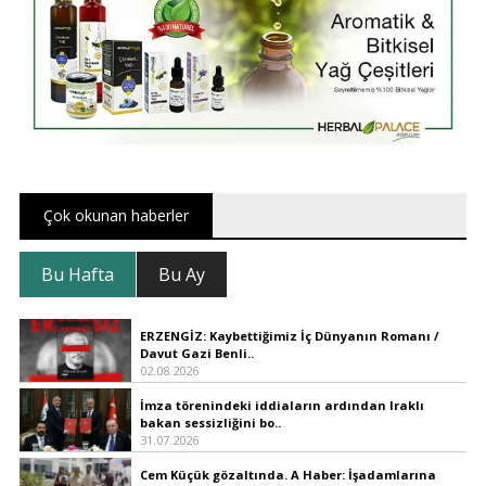
Çok okunan haberler
Bu Hafta
Bu Ay
ERZENGİZ: Kaybettiğimiz İç Dünyanın Romanı /
Davut Gazi Benli..
02.08.2026
İmza törenindeki iddiaların ardından Iraklı
bakan sessizliğini bo..
31.07.2026
Cem Küçük gözaltında. A Haber: İşadamlarına