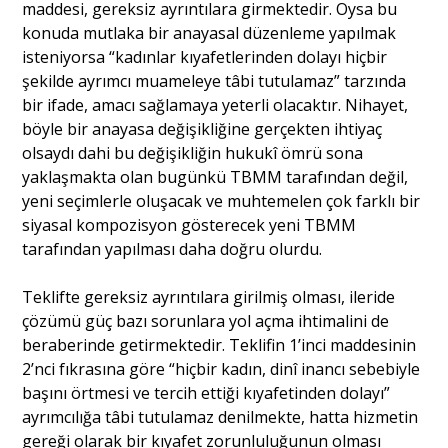
maddesi, gereksiz ayrıntılara girmektedir. Oysa bu
konuda mutlaka bir anayasal düzenleme yapılmak
isteniyorsa “kadınlar kıyafetlerinden dolayı hiçbir
şekilde ayrımcı muameleye tâbi tutulamaz” tarzında
bir ifade, amacı sağlamaya yeterli olacaktır. Nihayet,
böyle bir anayasa değişikliğine gerçekten ihtiyaç
olsaydı dahi bu değişikliğin hukukî ömrü sona
yaklaşmakta olan bugünkü TBMM tarafından değil,
yeni seçimlerle oluşacak ve muhtemelen çok farklı bir
siyasal kompozisyon gösterecek yeni TBMM
tarafından yapılması daha doğru olurdu.
Teklifte gereksiz ayrıntılara girilmiş olması, ileride
çözümü güç bazı sorunlara yol açma ihtimalini de
beraberinde getirmektedir. Teklifin 1’inci maddesinin
2’nci fıkrasına göre “hiçbir kadın, dinî inancı sebebiyle
başını örtmesi ve tercih ettiği kıyafetinden dolayı”
ayrımcılığa tâbi tutulamaz denilmekte, hatta hizmetin
gereği olarak bir kıyafet zorunluluğunun olması