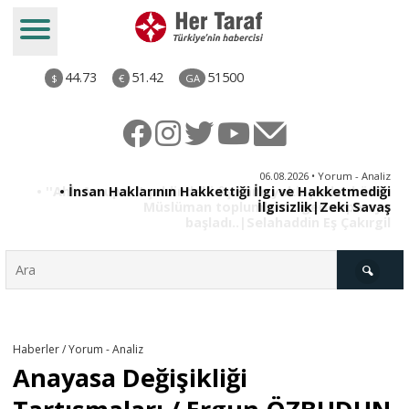
44.73
51.42
51500
$
€
GA
iz
06.08.2026 • Yorum - Analiz
ün
• İnsan Haklarının Hakkettiği İlgi ve Hakketmediği
•
ye
İlgisizlik|Zeki Savaş
il
Türkiye
Haberler / Yorum - Analiz
Anayasa Değişikliği
Derkenar