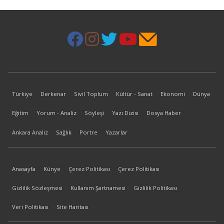
Türkiye
Derkenar
Sivil Toplum
Kültür - Sanat
Ekonomi
Dünya
Eğitim
Yorum - Analiz
Söyleşi
Yazı Dizisi
Dosya Haber
Ankara Analiz
Sağlık
Portre
Yazarlar
Anasayfa
Künye
Çerez Politikası
Çerez Politikası
Gizlilik Sözleşmesi
Kullanım Şartnamesi
Gizlilik Politikası
Veri Politikası
Site Haritası