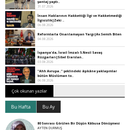
şantaj yaptı..
31.07.2026
İnsan Haklarının Hakkettiği İlgi ve Hakketmediği
İlgisizlik|Zeki ..
06.08.2026
Reformlarla Onarılamayan Yargı|Av.Semih Biten
04.08.2026
İspanya'da, İsrail İmzalı 5.Nesil Savaş
Rüzgarları|Sibel Erarslan..
03.08.2026
''Ahh Avrupa..'' şeklindeki âşıkâne yaklaşımlar
bütün Müslüman to..
06.08.2026
Çok okunan yazılar
Bu Hafta
Bu Ay
80 Sonrası Görülen Bir Düşün Kâbusa Dönüşmesi
AYTEN DURMUŞ