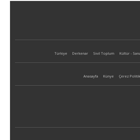
Türkiye
Derkenar
Sivil Toplum
Kültür - San
Anasayfa
Künye
Çerez Politik