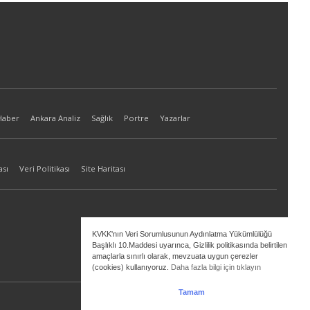
Haber
Ankara Analiz
Sağlık
Portre
Yazarlar
ası
Veri Politikası
Site Haritası
KVKK'nın Veri Sorumlusunun Aydınlatma Yükümlülüğü
Başlıklı 10.Maddesi uyarınca, Gizlilik politikasında belirtilen
amaçlarla sınırlı olarak, mevzuata uygun çerezler
(cookies) kullanıyoruz.
Daha fazla bilgi için tıklayın
Tamam