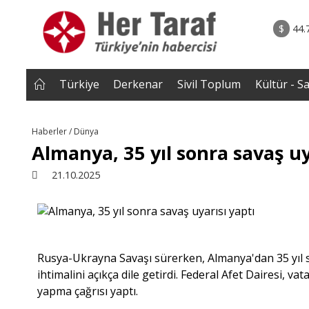
rum - Analiz
02.08.2026 • Yorum - A
ih Biten
• ERZENGİZ: Kaybettiğimiz İç Dünyanın Romanı / D
$
44.
Gazi B
Türkiye
Derkenar
Sivil Toplum
Kültür - S
Haberler / Dünya
Almanya, 35 yıl sonra savaş uy
21.10.2025
Rusya-Ukrayna Savaşı sürerken, Almanya'dan 35 yıl son
ihtimalini açıkça dile getirdi. Federal Afet Dairesi, 
yapma çağrısı yaptı.