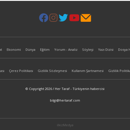
at
Ekonomi
Dünya
Eğitim
Yorum - Analiz
Söyleşi
Yazı Dizisi
Dosya 
ası
Çerez Politikası
Gizlilik Sözleşmesi
Kullanım Şartnamesi
Gizlilik Politik
© Copyright 2026 / Her Taraf - Türkiyenin habercisi
bilgi@hertaraf.com
ilkizMedya