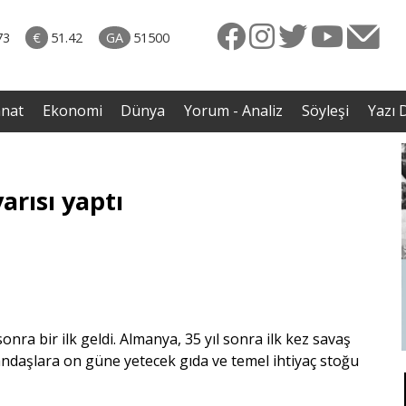
naliz
31.07.2026 • Dünya
avut
• İmza törenindeki iddiaların ardından Iraklı bakan
73
€
51.42
GA
51500
enli
sessizliğini bozdu
anat
Ekonomi
Dünya
Yorum - Analiz
Söyleşi
Yazı D
arısı yaptı
ra bir ilk geldi. Almanya, 35 yıl sonra ilk kez savaş
vatandaşlara on güne yetecek gıda ve temel ihtiyaç stoğu