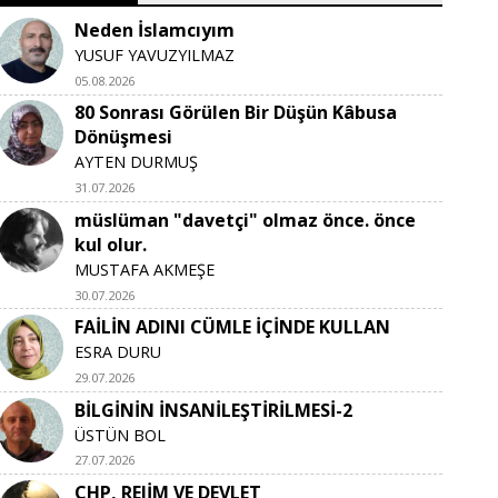
Neden İslamcıyım
YUSUF YAVUZYILMAZ
05.08.2026
80 Sonrası Görülen Bir Düşün Kâbusa
Dönüşmesi
AYTEN DURMUŞ
31.07.2026
müslüman "davetçi" olmaz önce. önce
kul olur.
MUSTAFA AKMEŞE
30.07.2026
FAİLİN ADINI CÜMLE İÇİNDE KULLAN
ESRA DURU
29.07.2026
BİLGİNİN İNSANİLEŞTİRİLMESİ-2
ÜSTÜN BOL
27.07.2026
CHP, REJİM VE DEVLET