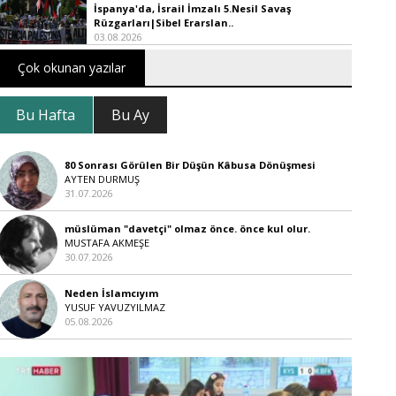
İspanya'da, İsrail İmzalı 5.Nesil Savaş
Rüzgarları|Sibel Erarslan..
03.08.2026
Çok okunan yazılar
Bu Hafta
Bu Ay
80 Sonrası Görülen Bir Düşün Kâbusa Dönüşmesi
AYTEN DURMUŞ
31.07.2026
müslüman "davetçi" olmaz önce. önce kul olur.
MUSTAFA AKMEŞE
30.07.2026
Neden İslamcıyım
YUSUF YAVUZYILMAZ
05.08.2026