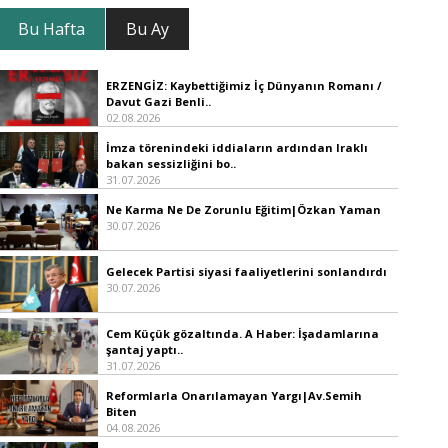
Bu Hafta
Bu Ay
ERZENGİZ: Kaybettiğimiz İç Dünyanın Romanı /
Davut Gazi Benli..
02.08.2026
İmza törenindeki iddiaların ardından Iraklı
bakan sessizliğini bo..
31.07.2026
Ne Karma Ne De Zorunlu Eğitim|Özkan Yaman
30.07.2026
Gelecek Partisi siyasi faaliyetlerini sonlandırdı
30.07.2026
Cem Küçük gözaltında. A Haber: İşadamlarına
şantaj yaptı..
31.07.2026
Reformlarla Onarılamayan Yargı|Av.Semih
Biten
04.08.2026