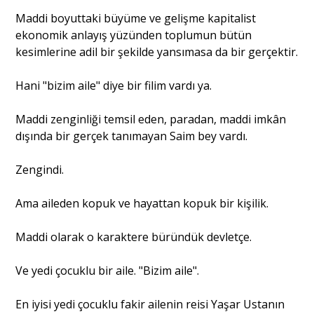
Maddi boyuttaki büyüme ve gelişme kapitalist
ekonomik anlayış yüzünden toplumun bütün
Portre
kesimlerine adil bir şekilde yansımasa da bir gerçektir.
Hani "bizim aile" diye bir filim vardı ya.
Yazarlar
Maddi zenginliği temsil eden, paradan, maddi imkân
dışında bir gerçek tanımayan Saim bey vardı.
Zengindi.
Eğitim
Dosya Haber
Ama aileden kopuk ve hayattan kopuk bir kişilik.
Ankara Analiz
Maddi olarak o karaktere büründük devletçe.
Sağlık
Ve yedi çocuklu bir aile. "Bizim aile".
En iyisi yedi çocuklu fakir ailenin reisi Yaşar Ustanın