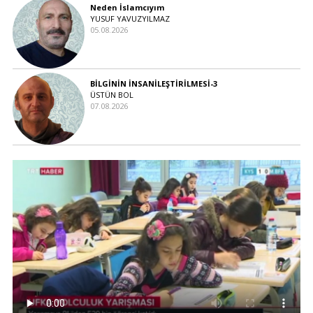
Neden İslamcıyım
YUSUF YAVUZYILMAZ
05.08.2026
BİLGİNİN İNSANİLEŞTİRİLMESİ-3
ÜSTÜN BOL
07.08.2026