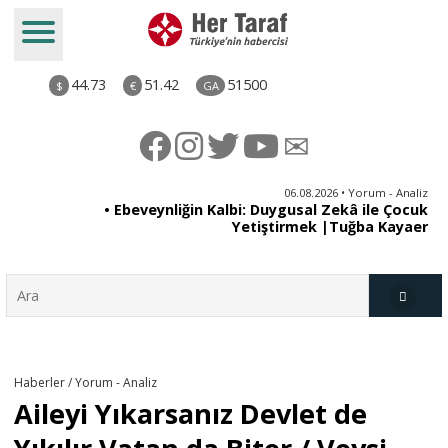
44.73
51.42
51500
$
€
GA
ya
06.08.2026 • Yorum - Analiz
rı
• Ebeveynliğin Kalbi: Duygusal Zekâ ile Çocuk
Yetiştirmek |Tuğba Kayaer
Türkiye
Haberler / Yorum - Analiz
Aileyi Yıkarsanız Devlet de
Derkenar