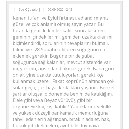
Ece Oğuzalp |
02.09.2020 12:42
Kenan tufanı ve Eylül fırtınası, adlandırmanız
güzel ve çok anlamlı olmuş sayın yazar. Bu
tufanda gemide kimler kaldı, sonraki süreci,
geminin içindekiler mi, gemiden uzaktakiler mi
biçimlendirdi, sorularının cevaplarını bulmalı,
bilmeliyiz. 28 Şubatın öldüren soğuğunu da
eklemek gerekir. Bugüne bir de şubat
soğuğunda sağ kalanlar, mevcut sistemde var
mı, yok mu, açısından bakmak gerek. Bana göre
onlar, yine uzakta tutuluyorlar, gerektikçe
kullanmak üzere... Fakat köprünün altından çok
sular geçti, çok hayal kırıklıkları yaşandı. Benzer
şartlar oluşsa, o dönemde benim de katıldığım,
Elele gibi veya Beyaz yürüyüş gibi bir
organizeye kaç kişi katılır? Yaptıklarını, vekillik
ve yüksek düzeyli bankamatik memurluğuna
tahvil edenlerin ağzından, bırakın adalet, hak,
hukuk gibi kelimeleri, ayet bile duymaya