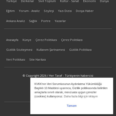
Türkiye
Derkenar
Sivil Toplum
Kültür - Sanat
Ekonomi
Dünya
Eğitim
Yorum - Analiz
Söyleşi
Yazı Dizisi
Dosya Haber
Ankara Analiz
Sağlık
Portre
Yazarlar
Anasayfa
Künye
Çerez Politikası
Çerez Politikası
Gizlilik Sözleşmesi
Kullanım Şartnamesi
Gizlilik Politikası
Veri Politikası
Site Haritası
© Copyright 2026 / Her Taraf - Türkiyenin habercisi
KVKK'nın Veri Sorumlusunun Aydınlatma Yükümlülüğü
bilgi@hertaraf.com
Başlıklı 10.Maddesi uyarınca, Gizlilik politikasında belirtilen
amaçlarla sınırlı olarak, mevzuata uygun çerezler
(cookies) kullanıyoruz.
Daha fazla bilgi için tıklayın
Tamam
ilkizMedya