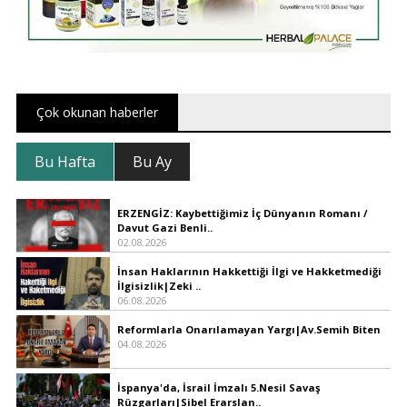
Çok okunan haberler
Bu Hafta
Bu Ay
ERZENGİZ: Kaybettiğimiz İç Dünyanın Romanı /
Davut Gazi Benli..
02.08.2026
İnsan Haklarının Hakkettiği İlgi ve Hakketmediği
İlgisizlik|Zeki ..
06.08.2026
Reformlarla Onarılamayan Yargı|Av.Semih Biten
04.08.2026
İspanya'da, İsrail İmzalı 5.Nesil Savaş
Rüzgarları|Sibel Erarslan..