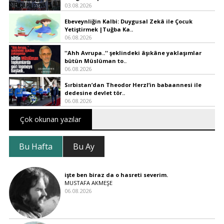
03.08.2026
Ebeveynliğin Kalbi: Duygusal Zekâ ile Çocuk
Yetiştirmek |Tuğba Ka..
06.08.2026
''Ahh Avrupa..'' şeklindeki âşıkâne yaklaşımlar
bütün Müslüman to..
06.08.2026
Sırbistan’dan Theodor Herzl’in babaannesi ile
dedesine devlet tör..
06.08.2026
Çok okunan yazılar
Bu Hafta
Bu Ay
işte ben biraz da o hasreti severim.
MUSTAFA AKMEŞE
06.08.2026