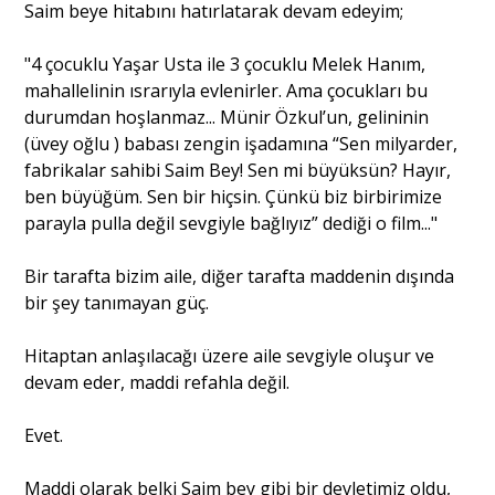
Saim beye hitabını hatırlatarak devam edeyim;
"4 çocuklu Yaşar Usta ile 3 çocuklu Melek Hanım,
mahallelinin ısrarıyla evlenirler. Ama çocukları bu
durumdan hoşlanmaz... Münir Özkul’un, gelininin
(üvey oğlu ) babası zengin işadamına “Sen milyarder,
fabrikalar sahibi Saim Bey! Sen mi büyüksün? Hayır,
ben büyüğüm. Sen bir hiçsin. Çünkü biz birbirimize
parayla pulla değil sevgiyle bağlıyız” dediği o film..."
Bir tarafta bizim aile, diğer tarafta maddenin dışında
bir şey tanımayan güç.
Hitaptan anlaşılacağı üzere aile sevgiyle oluşur ve
devam eder, maddi refahla değil.
Evet.
Maddi olarak belki Saim bey gibi bir devletimiz oldu,