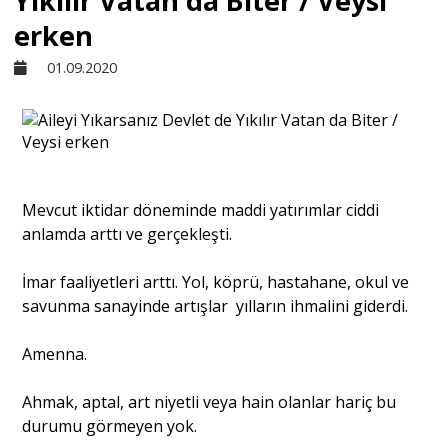
Yıkılır Vatan da Biter / Veysi
erken
Sivil Toplum
01.09.2020
Kültür - Sanat
Ekonomi
Mevcut iktidar döneminde maddi yatırımlar ciddi
anlamda arttı ve gerçekleşti.
Dünya
İmar faaliyetleri arttı. Yol, köprü, hastahane, okul ve
savunma sanayinde artışlar yılların ihmalini giderdi.
Yorum - Analiz
Amenna.
Söyleşi
Ahmak, aptal, art niyetli veya hain olanlar hariç bu
durumu görmeyen yok.
Yazı Dizisi