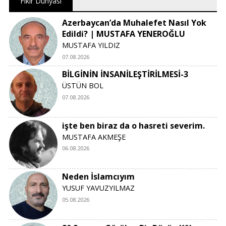
Fikir Dünyası
Azerbaycan’da Muhalefet Nasıl Yok
Edildi? | MUSTAFA YENEROĞLU
MUSTAFA YILDIZ
07.08.2026
BİLGİNİN İNSANİLEŞTİRİLMESİ-3
ÜSTÜN BOL
07.08.2026
işte ben biraz da o hasreti severim.
MUSTAFA AKMEŞE
06.08.2026
Neden İslamcıyım
YUSUF YAVUZYILMAZ
05.08.2026