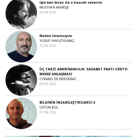
işte ben biraz da o hasreti severim.
MUSTAFA AKMEŞE
06.08.2026
Neden İslamcıyım
YUSUF YAVUZYILMAZ
05.08.2026
ÜÇ TARZI AMERİKANCILIK: SADABAT PAKTI-CENTO-
MEKKE ANLAŞMASI
CYRANO DE BERGERAC
08.08.2026
BİLGİNİN İNSANİLEŞTİRİLMESİ-3
ÜSTÜN BOL
07.08.2026