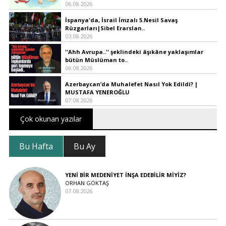
06.08.2026
İspanya'da, İsrail İmzalı 5.Nesil Savaş
Rüzgarları|Sibel Erarslan..
03.08.2026
''Ahh Avrupa..'' şeklindeki âşıkâne yaklaşımlar
bütün Müslüman to..
06.08.2026
Azerbaycan’da Muhalefet Nasıl Yok Edildi? |
MUSTAFA YENEROĞLU
07.08.2026
Çok okunan yazılar
Bu Hafta
Bu Ay
YENİ BİR MEDENİYET İNŞA EDEBİLİR MİYİZ?
ORHAN GÖKTAŞ
07.08.2026