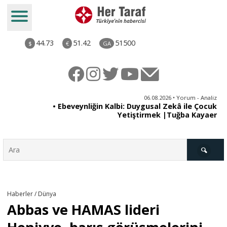
44.73
51.42
51500
$
€
GA
ya
06.08.2026 • Yorum - Analiz
rı
• Ebeveynliğin Kalbi: Duygusal Zekâ ile Çocuk
Yetiştirmek |Tuğba Kayaer
Türkiye
Haberler / Dünya
Abbas ve HAMAS lideri
Derkenar