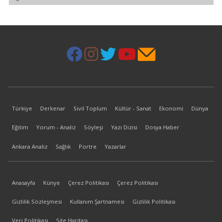
Türkiye
Derkenar
Sivil Toplum
Kültür - Sanat
Ekonomi
Dünya
Eğitim
Yorum - Analiz
Söyleşi
Yazı Dizisi
Dosya Haber
Ankara Analiz
Sağlık
Portre
Yazarlar
Anasayfa
Künye
Çerez Politikası
Çerez Politikası
Gizlilik Sözleşmesi
Kullanım Şartnamesi
Gizlilik Politikası
Veri Politikası
Site Haritası