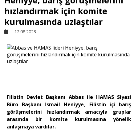
Heniyye, barış görüşmelerini
hızlandırmak için komite
Sivil Toplum
kurulmasında uzlaştılar
12.08.2023
Kültür - Sanat
Ekonomi
Dünya
Yorum - Analiz
Filistin Devlet Başkanı Abbas ile HAMAS Siyasi
Büro Başkanı İsmail Heniyye, Filistin içi barış
görüşmelerini hızlandırmak amacıyla gruplar
Söyleşi
arasında bir komite kurulmasına yönelik
anlaşmaya vardılar.
Yazı Dizisi