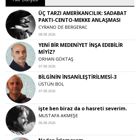
ÜÇ TARZI AMERİKANCILIK: SADABAT
PAKTI-CENTO-MEKKE ANLAŞMASI
CYRANO DE BERGERAC
08.08.2026
YENİ BİR MEDENİYET İNŞA EDEBİLİR
MİYİZ?
ORHAN GÖKTAŞ
07.08.2026
BİLGİNİN İNSANİLEŞTİRİLMESİ-3
ÜSTÜN BOL
07.08.2026
işte ben biraz da o hasreti severim.
MUSTAFA AKMEŞE
06.08.2026