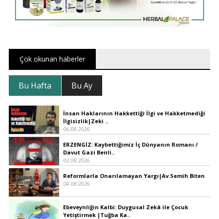
Çok okunan haberler
Bu Hafta
Bu Ay
İnsan Haklarının Hakkettiği İlgi ve Hakketmediği
İlgisizlik|Zeki ..
06.08.2026
ERZENGİZ: Kaybettiğimiz İç Dünyanın Romanı /
Davut Gazi Benli..
02.08.2026
Reformlarla Onarılamayan Yargı|Av.Semih Biten
04.08.2026
Ebeveynliğin Kalbi: Duygusal Zekâ ile Çocuk
Yetiştirmek |Tuğba Ka..