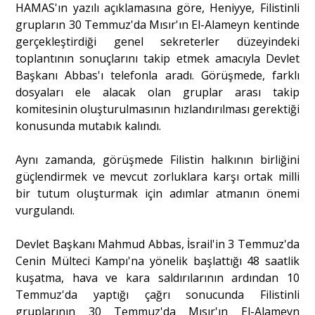
HAMAS'ın yazılı açıklamasına göre, Heniyye, Filistinli
grupların 30 Temmuz'da Mısır'ın El-Alameyn kentinde
Portre
gerçekleştirdiği genel sekreterler düzeyindeki
toplantının sonuçlarını takip etmek amacıyla Devlet
Başkanı Abbas'ı telefonla aradı. Görüşmede, farklı
Yazarlar
dosyaları ele alacak olan gruplar arası takip
komitesinin oluşturulmasının hızlandırılması gerektiği
konusunda mutabık kalındı.
Aynı zamanda, görüşmede Filistin halkının birliğini
Eğitim
güçlendirmek ve mevcut zorluklara karşı ortak milli
bir tutum oluşturmak için adımlar atmanın önemi
Dosya Haber
vurgulandı.
Ankara Analiz
Devlet Başkanı Mahmud Abbas, İsrail'in 3 Temmuz'da
Cenin Mülteci Kampı'na yönelik başlattığı 48 saatlik
Sağlık
kuşatma, hava ve kara saldırılarının ardından 10
Temmuz'da yaptığı çağrı sonucunda Filistinli
gruplarının 30 Temmuz'da Mısır'ın El-Alameyn