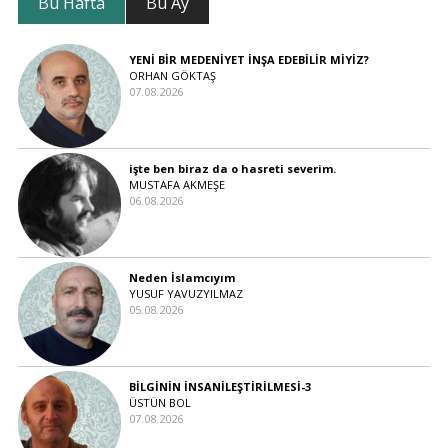
Bu Hafta
Bu Ay
YENİ BİR MEDENİYET İNŞA EDEBİLİR MİYİZ?
ORHAN GÖKTAŞ
07.08.2026
işte ben biraz da o hasreti severim.
MUSTAFA AKMEŞE
06.08.2026
Neden İslamcıyım
YUSUF YAVUZYILMAZ
05.08.2026
BİLGİNİN İNSANİLEŞTİRİLMESİ-3
ÜSTÜN BOL
07.08.2026