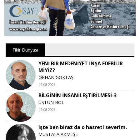
Fikir Dünyası
YENİ BİR MEDENİYET İNŞA EDEBİLİR
MİYİZ?
ORHAN GÖKTAŞ
07.08.2026
BİLGİNİN İNSANİLEŞTİRİLMESİ-3
ÜSTÜN BOL
07.08.2026
işte ben biraz da o hasreti severim.
MUSTAFA AKMEŞE