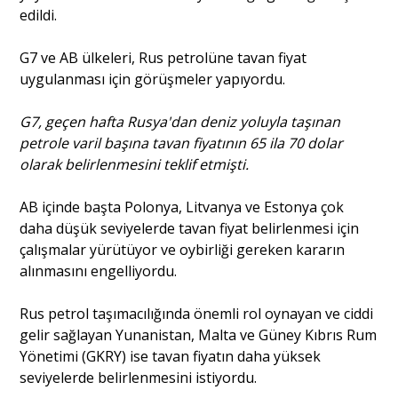
edildi.
Portre
G7 ve AB ülkeleri, Rus petrolüne tavan fiyat
uygulanması için görüşmeler yapıyordu.
Yazarlar
G7, geçen hafta Rusya'dan deniz yoluyla taşınan
petrole varil başına tavan fiyatının 65 ila 70 dolar
olarak belirlenmesini teklif etmişti.
AB içinde başta Polonya, Litvanya ve Estonya çok
Eğitim
daha düşük seviyelerde tavan fiyat belirlenmesi için
çalışmalar yürütüyor ve oybirliği gereken kararın
Dosya Haber
alınmasını engelliyordu.
Ankara Analiz
Rus petrol taşımacılığında önemli rol oynayan ve ciddi
gelir sağlayan Yunanistan, Malta ve Güney Kıbrıs Rum
Sağlık
Yönetimi (GKRY) ise tavan fiyatın daha yüksek
seviyelerde belirlenmesini istiyordu.