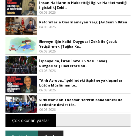
İnsan Haklarının Hakkettiği İlgi ve Hakketmediği
İlgisizlik|Zeki ..
06.08.2026
Reformlarla Onarılamayan Yargı|Av.Semih Biten
04.08.2026
Ebeveynliğin Kalbi: Duygusal Zekâ ile Çocuk
Yetiştirmek |Tuğba Ka..
06.08.2026
İspanya'da, İsrail İmzalı 5.Nesil Savaş
Rüzgarları|Sibel Erarslan..
03.08.2026
''Ahh Avrupa..'' şeklindeki âşıkâne yaklaşımlar
bütün Müslüman to..
06.08.2026
Sırbistan’dan Theodor Herzl’in babaannesi ile
dedesine devlet tör..
06.08.2026
Çok okunan yazılar