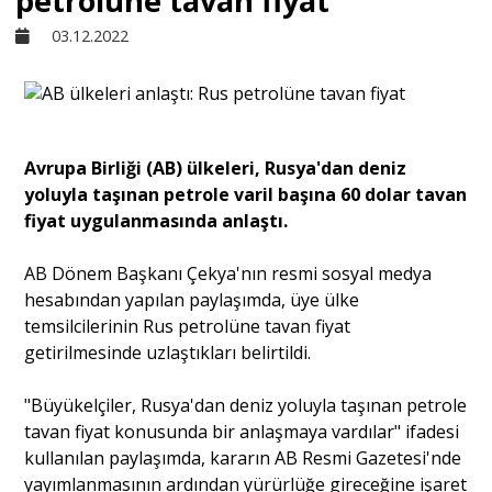
petrolüne tavan fiyat
03.12.2022
Sivil Toplum
Kültür - Sanat
​​​​​​​Avrupa Birliği (AB) ülkeleri, Rusya'dan deniz
yoluyla taşınan petrole varil başına 60 dolar tavan
Ekonomi
fiyat uygulanmasında anlaştı.
Dünya
AB Dönem Başkanı Çekya'nın resmi sosyal medya
hesabından yapılan paylaşımda, üye ülke
temsilcilerinin Rus petrolüne tavan fiyat
Yorum - Analiz
getirilmesinde uzlaştıkları belirtildi.
"Büyükelçiler, Rusya'dan deniz yoluyla taşınan petrole
Söyleşi
tavan fiyat konusunda bir anlaşmaya vardılar" ifadesi
kullanılan paylaşımda, kararın AB Resmi Gazetesi'nde
Yazı Dizisi
yayımlanmasının ardından yürürlüğe gireceğine işaret