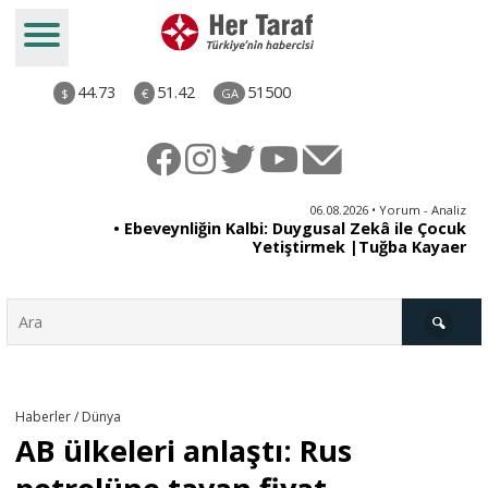
44.73
51.42
51500
$
€
GA
ya
06.08.2026 • Yorum - Analiz
rı
• Ebeveynliğin Kalbi: Duygusal Zekâ ile Çocuk
Yetiştirmek |Tuğba Kayaer
Türkiye
Haberler / Dünya
AB ülkeleri anlaştı: Rus
Derkenar