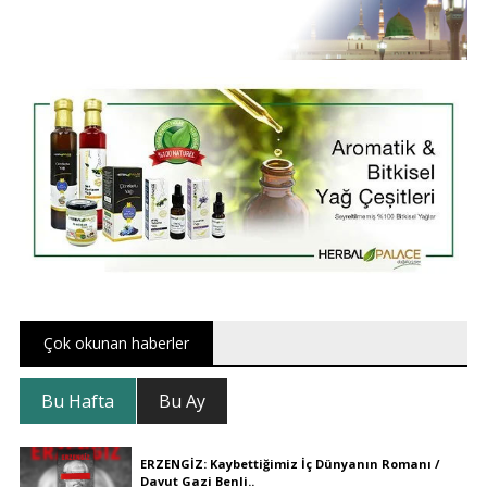
Çok okunan haberler
Bu Hafta
Bu Ay
ERZENGİZ: Kaybettiğimiz İç Dünyanın Romanı /
Davut Gazi Benli..