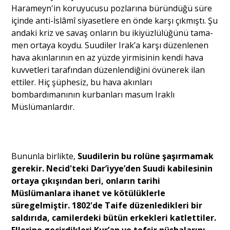
Harameyn'in koruyucusu pozlarına büründüğü süre
için­de anti-İslâmî siyasetlere en önde karşı çıkmıştı. Şu
andaki kriz ve savaş onların bu ikiyüzlülüğünü tama­
men ortaya koydu. Suudiler Irak’a karşı düzenlenen
hava akınlarının en az yüzde yirmisinin kendi hava
kuvvetleri tarafından düzenlendiğini övünerek ilan
ettiler. Hiç şüphesiz, bu hava akınları
bombardımanının kurbanları masum Iraklı
Müslümanlardır.
Bununla birlikte,
Suudilerin bu rolüne şaşırmamak
gerekir. Necid'teki Dar’iyye’den Suudi kabilesinin
ortaya çıkışından beri, onların tarihi
Müslümanlara ihanet ve kötülüklerle
süregelmiştir. 1802'de Taife dü­zenledikleri bir
saldırıda, camilerdeki bütün erkekleri katlettiler.