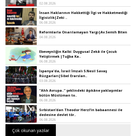
02.08.2026
İnsan Haklarının Hakkettiği İlgi ve Hakketmediği
İlgisizlik|Zeki ..
06.08.2026
Reformlarla Onarılamayan Yargı|Av.Semih Biten
04.08.2026
Ebeveynliğin Kalbi: Duygusal Zekâ ile Çocuk
Yetiştirmek |Tuğba Ka..
06.08.2026
İspanya'da, İsrail İmzalı 5.Nesil Savaş
Rüzgarları|Sibel Erarslan..
03.08.2026
''Ahh Avrupa..'' şeklindeki âşıkâne yaklaşımlar
bütün Müslüman to..
06.08.2026
Sırbistan’dan Theodor Herzl’in babaannesi ile
dedesine devlet tör..
06.08.2026
Çok okunan yazılar