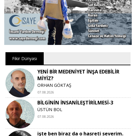
Fikir Dünyası
YENİ BİR MEDENİYET İNŞA EDEBİLİR
MİYİZ?
ORHAN GÖKTAŞ
07.08.2026
BİLGİNİN İNSANİLEŞTİRİLMESİ-3
ÜSTÜN BOL
07.08.2026
işte ben biraz da o hasreti severim.