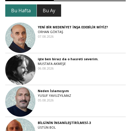
Bu Hafta
Bu Ay
YENİ BİR MEDENİYET İNŞA EDEBİLİR MİYİZ?
ORHAN GÖKTAŞ
07.08.2026
işte ben biraz da o hasreti severim.
MUSTAFA AKMEŞE
06.08.2026
Neden İslamcıyım
YUSUF YAVUZYILMAZ
05.08.2026
BİLGİNİN İNSANİLEŞTİRİLMESİ-3
ÜSTÜN BOL