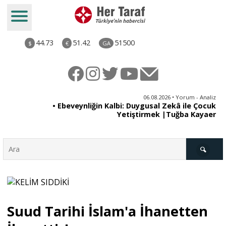
44.73
51.42
51500
$
€
GA
ya
06.08.2026 • Yorum - Analiz
rı
• Ebeveynliğin Kalbi: Duygusal Zekâ ile Çocuk
Yetiştirmek |Tuğba Kayaer
Türkiye
Suud Tarihi İslam'a İhanetten
Derkenar