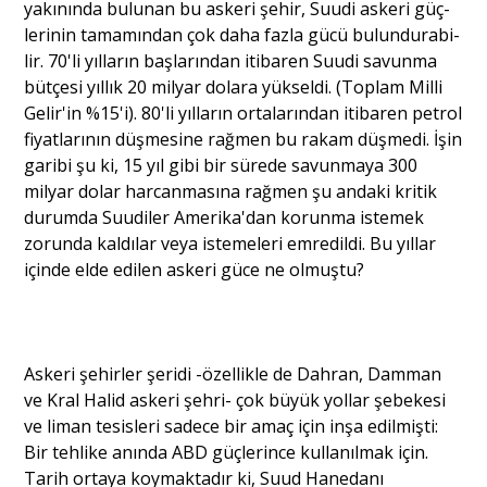
yakınında bulunan bu askeri şehir, Suudi askeri güç­
lerinin tamamından çok daha fazla gücü bulundurabi­
lir. 70'li yılların başlarından itibaren Suudi savunma
bütçesi yıllık 20 milyar dolara yükseldi. (Toplam Milli
Gelir'in %15'i). 80'li yılların ortalarından itibaren pet­rol
fiyatlarının düşmesine rağmen bu rakam düşmedi. İşin
garibi şu ki, 15 yıl gibi bir sürede savunmaya 300
milyar dolar harcanmasına rağmen şu andaki kri­tik
durumda Suudiler Amerika'dan korunma istemek
zorunda kaldılar veya istemeleri emredildi. Bu yıllar
içinde elde edilen askeri güce ne olmuştu?
Askeri şehirler şeridi -özellikle de Dahran, Damman
ve Kral Halid askeri şehri- çok büyük yollar şebe­kesi
ve liman tesisleri sadece bir amaç için inşa edilmişti:
Bir tehlike anında ABD güçlerince kullanılmak için.
Tarih ortaya koymaktadır ki, Suud Hanedanı