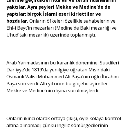
Ellerine geçirdikleri Kur’an ve tefsir nüshalarını
yaktılar. Aynı şeyleri Mekke ve Medine’de de
yaptılar; birçok İslami eseri kirlettiler ve
bozdular.
Onların öfkeleri özellikle sahabelerin ve
Ehl-i Beyt’in mezarları (Medine'de Baki mezarlığı ve
Uhud'taki mezarlık) üzerinde toplanmıştı.
Arab Yarımadasının bu karanlık dönemine, Suudileri
Dar'iyye'de 1819'da yenilgiye uğratan Mısır'daki
Osmanlı Valisi Muhammed Ali Paşa'nın oğlu İbrahim
Paşa son verdi. Altı yıl önce bu göçebe aşiretler
Mekke ve Medine'nin dışına sürülmüşlerdi.
Onların ikinci olarak ortaya çıkışı, öyle kolaya kontrol
altına alınamadı; çünkü İngiliz sömürgecilerinin