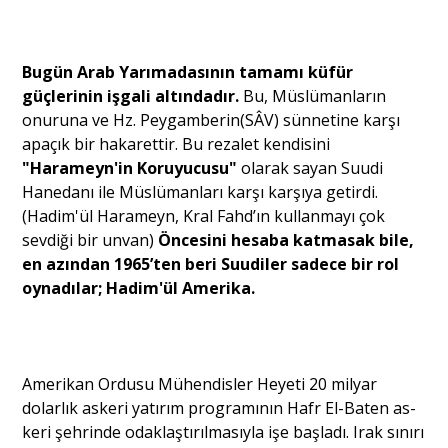
Portre
Bugün Arab Yarımadasının tamamı küfür
güçlerinin işgali altındadır.
Bu, Müslümanların
onuruna ve Hz. Peygamberin(SÂV) sünnetine karşı
Yazarlar
apaçık bir ha­karettir. Bu rezalet kendisini
"Harameyn'in Koruyucusu"
olarak sayan Suudi
Hanedanı ile Müslümanları karşı karşıya getirdi.
(Hadim'ül Harameyn, Kral Fahd’ın kullanmayı çok
sevdiği bir unvan)
Öncesini hesaba katmasak bile,
Eğitim
en azından 1965’ten beri Suudiler sadece bir rol
oynadılar; Hadim'ül Amerika.
Dosya Haber
Ankara Analiz
Sağlık
Amerikan Ordusu Mühendisler Heyeti 20 milyar
dolarlık askeri yatırım programının Hafr El-Baten as­
keri şehrinde odaklaştırılmasıyla işe başladı. Irak sını­rı