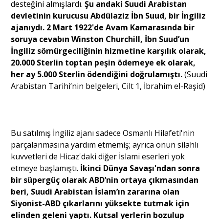
desteğini almışlardı.
Şu andaki Suudi Arabistan
devletinin kurucusu Abdülaziz İbn Suud, bir İngiliz
ajanıydı. 2 Mart 1922'de Avam Kamarasında bir
soruya cevabın Winston Churchill, İbn Suud’un
İngiliz sömürgeciliğinin hizmetine karşılık olarak,
20.000 Sterlin toptan peşin ödemeye ek olarak,
her ay 5.000 Sterlin ödendiğini doğrulamıştı.
(Suudi
Arabistan Tarihi’nin belgeleri, Cilt 1, İbrahim el-Raşid)
Bu satılmış İngiliz ajanı sadece Osmanlı Hilafeti'nin
parçalanmasına yardım etmemiş; ayrıca onun silahlı
kuvvetleri de Hicaz'daki diğer İslami eserleri yok
etmeye başlamıştı.
İkinci Dünya Savaşı'ndan sonra
bir süpergüç olarak ABD’nin ortaya çıkmasından
beri, Suudi Arabistan İslam’ın zararına olan
Siyonist-ABD çıkarlarını yüksekte tutmak için
elinden geleni yaptı. Kutsal yerlerin bozulup