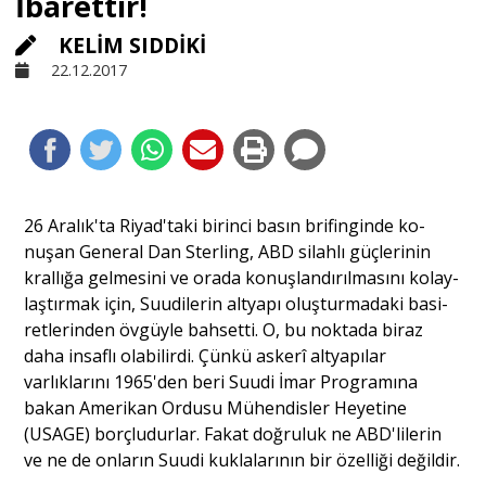
İbarettir!
KELİM SIDDİKİ
Sivil Toplum
22.12.2017
Kültür - Sanat
Ekonomi
26 Aralık'ta Riyad'taki birinci basın brifinginde ko­
nuşan General Dan Sterling, ABD silahlı güçlerinin
Dünya
krallığa gelmesini ve orada konuşlandırılmasını kolay­
laştırmak için, Suudilerin altyapı oluşturmadaki basi­
retlerinden övgüyle bahsetti. O, bu noktada biraz
Yorum - Analiz
daha insaflı olabilirdi. Çünkü askerî altyapılar
varlıklarını 1965'den beri Suudi İmar Programına
Söyleşi
bakan Ameri­kan Ordusu Mühendisler Heyetine
(USAGE) borçlu­durlar. Fakat doğruluk ne ABD'lilerin
ve ne de onların Suudi kuklalarının bir özelliği değildir.
Yazı Dizisi