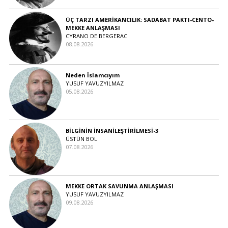
ÜÇ TARZI AMERİKANCILIK: SADABAT PAKTI-CENTO-
MEKKE ANLAŞMASI
CYRANO DE BERGERAC
08.08.2026
Neden İslamcıyım
YUSUF YAVUZYILMAZ
05.08.2026
BİLGİNİN İNSANİLEŞTİRİLMESİ-3
ÜSTÜN BOL
07.08.2026
MEKKE ORTAK SAVUNMA ANLAŞMASI
YUSUF YAVUZYILMAZ
09.08.2026