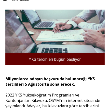
Sivil Toplum
Kültür - Sanat
Ekonomi
Dünya
Yorum - Analiz
Milyonlarca adayın başvuruda bulunacağı YKS
tercihleri 5 Ağustos'ta sona erecek.
Söyleşi
2022 YKS Yükseköğretim Programları ve
Kontenjanları Kılavuzu, ÖSYM'nin internet sitesinde
yayımlandı. Adaylar, bu kılavuzlara göre tercihlerini
Yazı Dizisi