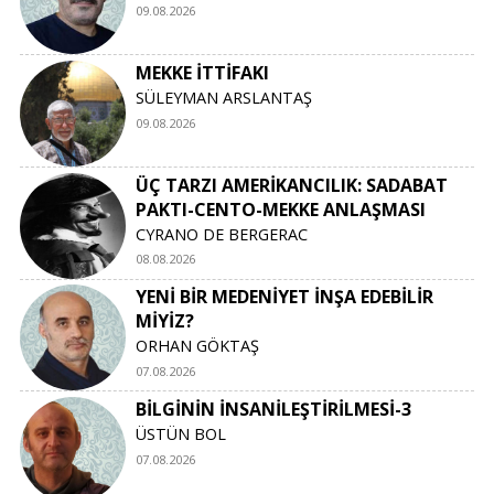
09.08.2026
MEKKE İTTİFAKI
SÜLEYMAN ARSLANTAŞ
09.08.2026
ÜÇ TARZI AMERİKANCILIK: SADABAT
PAKTI-CENTO-MEKKE ANLAŞMASI
CYRANO DE BERGERAC
08.08.2026
YENİ BİR MEDENİYET İNŞA EDEBİLİR
MİYİZ?
ORHAN GÖKTAŞ
07.08.2026
BİLGİNİN İNSANİLEŞTİRİLMESİ-3
ÜSTÜN BOL
07.08.2026