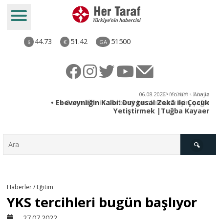
44.73
51.42
51500
$
€
GA
ya
06.08.2026 • Yorum - Analiz
rı
• Ebeveynliğin Kalbi: Duygusal Zekâ ile Çocuk
Yetiştirmek |Tuğba Kayaer
Türkiye
Haberler / Eğitim
YKS tercihleri bugün başlıyor
Derkenar
27.07.2022