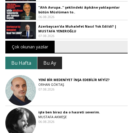
''Ahh Avrupa..'' şeklindeki âşıkâne yaklaşımlar
bütün Müslüman to..
06.08.2026
Azerbaycan’da Muhalefet Nasıl Yok Edildi? |
MUSTAFA YENEROĞLU
07.08.2026
Çok okunan yazılar
Bu Hafta
Bu Ay
YENİ BİR MEDENİYET İNŞA EDEBİLİR MİYİZ?
ORHAN GÖKTAŞ
07.08.2026
işte ben biraz da o hasreti severim.
MUSTAFA AKMEŞE
06.08.2026