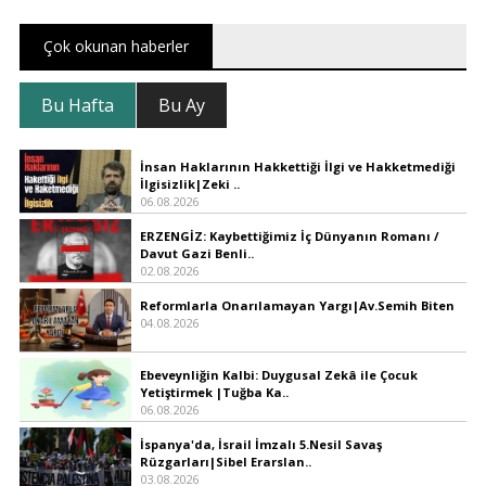
Çok okunan haberler
Bu Hafta
Bu Ay
İnsan Haklarının Hakkettiği İlgi ve Hakketmediği
İlgisizlik|Zeki ..
06.08.2026
ERZENGİZ: Kaybettiğimiz İç Dünyanın Romanı /
Davut Gazi Benli..
02.08.2026
Reformlarla Onarılamayan Yargı|Av.Semih Biten
04.08.2026
Ebeveynliğin Kalbi: Duygusal Zekâ ile Çocuk
Yetiştirmek |Tuğba Ka..
06.08.2026
İspanya'da, İsrail İmzalı 5.Nesil Savaş
Rüzgarları|Sibel Erarslan..
03.08.2026