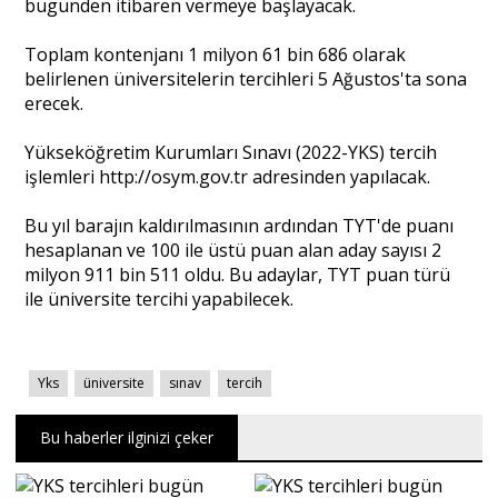
bugünden itibaren vermeye başlayacak.
Toplam kontenjanı 1 milyon 61 bin 686 olarak
Portre
belirlenen üniversitelerin tercihleri 5 Ağustos'ta sona
erecek.
Yazarlar
Yükseköğretim Kurumları Sınavı (2022-YKS) tercih
işlemleri http://osym.gov.tr adresinden yapılacak.
Bu yıl barajın kaldırılmasının ardından TYT'de puanı
hesaplanan ve 100 ile üstü puan alan aday sayısı 2
Eğitim
milyon 911 bin 511 oldu. Bu adaylar, TYT puan türü
ile üniversite tercihi yapabilecek.
Dosya Haber
Ankara Analiz
Yks
üniversite
sınav
tercih
Sağlık
Bu haberler ilginizi çeker