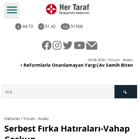
44.73
51.42
51500
$
€
GA
ya
04.08.2026 • Yorum - Analiz
ne
• Reformlarla Onarılamayan Yargı|Av.Semih Biten
ni
Türkiye
Haberler / Yorum - Analiz
Serbest Fırka Hatıraları-Vahap
Derkenar