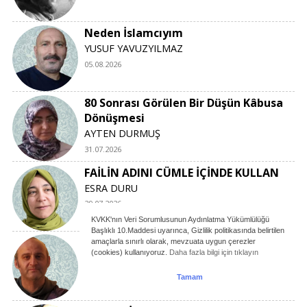
Neden İslamcıyım
YUSUF YAVUZYILMAZ
05.08.2026
80 Sonrası Görülen Bir Düşün Kâbusa
Dönüşmesi
AYTEN DURMUŞ
31.07.2026
FAİLİN ADINI CÜMLE İÇİNDE KULLAN
ESRA DURU
29.07.2026
KVKK'nın Veri Sorumlusunun Aydınlatma Yükümlülüğü
Başlıklı 10.Maddesi uyarınca, Gizlilik politikasında belirtilen
BİLGİNİN İNSANİLEŞTİRİLMESİ-2
amaçlarla sınırlı olarak, mevzuata uygun çerezler
(cookies) kullanıyoruz.
Daha fazla bilgi için tıklayın
ÜSTÜN BOL
27.07.2026
Tamam