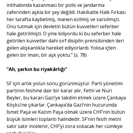
intihabında kazanması bir polis ve jandarma
zaferinden aşkla bir şey değildi. Hakikatte Halk Fırkası
her tarafta kaybetmiş, manen ezilmiş ve sarsılmıştı.
Onu tutmak için devletin bütün kuvvetleri seferber
hale getirilmişti. O yine biliyordu ki bu seferber hale
getirilen kuvvetler dahi sırf disiplin prensibinden ileri
gelen alışkanlıkla hareket ediyorlardı. Yoksa içten
gelen bir iman, bir aşk yoktu.” (s. 78)
“Ah, şarkın bu riyakârlığı”
SF için artık yolun sonu görünmüştür. Parti yönetimi
partinin feshine dair bir karar alır, Fethi ve Nuri
Beyler, bu kararı Gazi’ye takdim etmek üzere Çankaya
Köşkü’ne çıkarlar. Çankaya’da Gazi’nin huzurunda
İsmet Paşa ve Kazım Paşa olmak üzere CHF’nin bütün
büyük isimleri toplantı halindedir. SF’nin fesih metni
satır satır incelenir, CHF’yi zora sokacak her cümleye