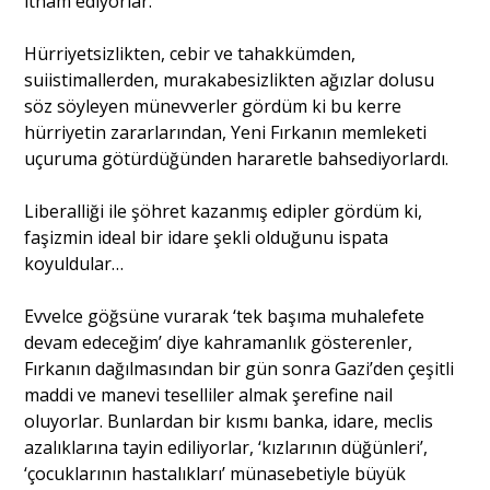
itham ediyorlar.
Hürriyetsizlikten, cebir ve tahakkümden,
suiistimallerden, murakabesizlikten ağızlar dolusu
söz söyleyen münevverler gördüm ki bu kerre
hürriyetin zararlarından, Yeni Fırkanın memleketi
uçuruma götürdüğünden hararetle bahsediyorlardı.
Liberalliği ile şöhret kazanmış edipler gördüm ki,
faşizmin ideal bir idare şekli olduğunu ispata
koyuldular…
Evvelce göğsüne vurarak ‘tek başıma muhalefete
devam edeceğim’ diye kahramanlık gösterenler,
Fırkanın dağılmasından bir gün sonra Gazi’den çeşitli
maddi ve manevi teselliler almak şerefine nail
oluyorlar. Bunlardan bir kısmı banka, idare, meclis
azalıklarına tayin ediliyorlar, ‘kızlarının düğünleri’,
‘çocuklarının hastalıkları’ münasebetiyle büyük