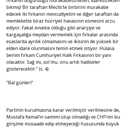
fırkanın doğurduğu murakabesizlikten, idaresizlikten
bıkmış! Bir taraftan Meclis’te birbirini murakabe
edecek iki fırkanın mevcudiyetini ve diğer taraftan da
memlekette biraz hürriyet havasının esmesini arzu
ediyor. Fakat evvelce olduğu gibi anarşiye ve
kargaşalığa meydan vermemek için fırkalar arasında
esaslarda ayrılık olmamasını ve ikisinin de yüksek bir
elden idare olunmasını temin etmek istiyor. Hülasa
benim fırkam Cumhuriyet Halk Fırkasının bir yanı
olacaktır. Sağ mı, sol mu, onu artık hadiseler
gösterecektir.” (s. 4)
“Bal günleri”
Partinin kurulmasına karar verilmiştir verilmesine de,
Mustafa Kemal’in samimi olup olmadığı ve CHF’nin bu
girişime müsaade edip etmeyeceği hususunda büyük