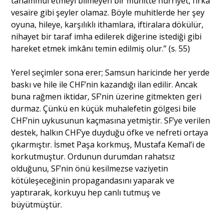
tahammül etmeyi bilmeyen bir muhitte hürriyet, fırka
vesaire gibi şeyler olamaz. Böyle muhitlerde her şey
oyuna, hileye, karşılıklı ithamlara, iftiralara dökülür,
nihayet bir taraf imha edilerek diğerine istediği gibi
hareket etmek imkânı temin edilmiş olur.” (s. 55)
Yerel seçimler sona erer; Samsun haricinde her yerde
baskı ve hile ile CHF’nin kazandığı ilan edilir. Ancak
buna rağmen iktidar, SF’nin üzerine gitmekten geri
durmaz. Çünkü en küçük muhalefetin gölgesi bile
CHF’nin uykusunun kaçmasına yetmiştir. SF’ye verilen
destek, halkın CHF’ye duyduğu öfke ve nefreti ortaya
çıkarmıştır. İsmet Paşa korkmuş, Mustafa Kemal’i de
korkutmuştur. Ordunun durumdan rahatsız
olduğunu, SF’nin önü kesilmezse vaziyetin
kötüleşeceğinin propagandasını yaparak ve
yaptırarak, korkuyu hep canlı tutmuş ve
büyütmüştür.