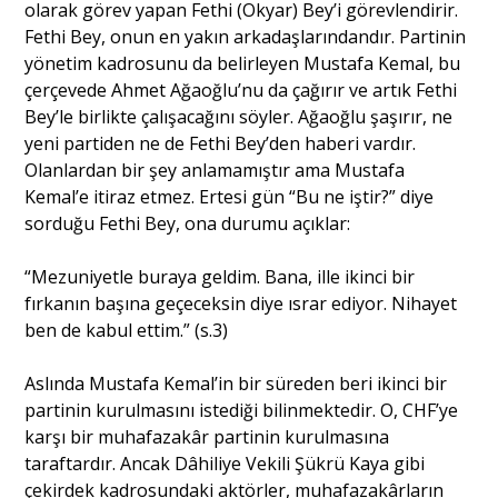
olarak görev yapan Fethi (Okyar) Bey’i görevlendirir.
Fethi Bey, onun en yakın arkadaşlarındandır. Partinin
yönetim kadrosunu da belirleyen Mustafa Kemal, bu
çerçevede Ahmet Ağaoğlu’nu da çağırır ve artık Fethi
Bey’le birlikte çalışacağını söyler. Ağaoğlu şaşırır, ne
yeni partiden ne de Fethi Bey’den haberi vardır.
Olanlardan bir şey anlamamıştır ama Mustafa
Kemal’e itiraz etmez. Ertesi gün “Bu ne iştir?” diye
sorduğu Fethi Bey, ona durumu açıklar:
“Mezuniyetle buraya geldim. Bana, ille ikinci bir
fırkanın başına geçeceksin diye ısrar ediyor. Nihayet
ben de kabul ettim.” (s.3)
Aslında Mustafa Kemal’in bir süreden beri ikinci bir
partinin kurulmasını istediği bilinmektedir. O, CHF’ye
karşı bir muhafazakâr partinin kurulmasına
taraftardır. Ancak Dâhiliye Vekili Şükrü Kaya gibi
çekirdek kadrosundaki aktörler, muhafazakârların