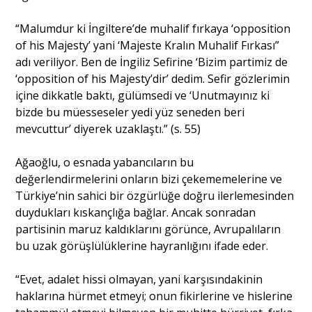
“Malumdur ki İngiltere’de muhalif fırkaya ‘opposition
of his Majesty’ yani ‘Majeste Kralın Muhalif Fırkası”
adı veriliyor. Ben de İngiliz Sefirine ‘Bizim partimiz de
‘opposition of his Majesty’dir’ dedim. Sefir gözlerimin
içine dikkatle baktı, gülümsedi ve ‘Unutmayınız ki
bizde bu müesseseler yedi yüz seneden beri
mevcuttur’ diyerek uzaklaştı.” (s. 55)
Ağaoğlu, o esnada yabancıların bu
değerlendirmelerini onların bizi çekememelerine ve
Türkiye’nin sahici bir özgürlüğe doğru ilerlemesinden
duydukları kıskançlığa bağlar. Ancak sonradan
partisinin maruz kaldıklarını görünce, Avrupalıların
bu uzak görüşlülüklerine hayranlığını ifade eder.
“Evet, adalet hissi olmayan, yani karşısındakinin
haklarına hürmet etmeyi; onun fikirlerine ve hislerine