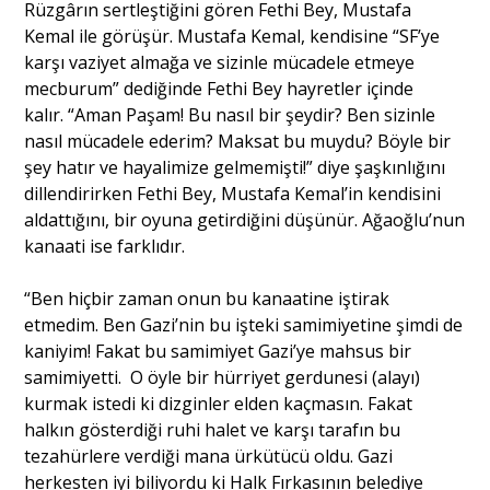
Rüzgârın sertleştiğini gören Fethi Bey, Mustafa
Kemal ile görüşür. Mustafa Kemal, kendisine “SF’ye
karşı vaziyet almağa ve sizinle mücadele etmeye
mecburum” dediğinde Fethi Bey hayretler içinde
kalır. “Aman Paşam! Bu nasıl bir şeydir? Ben sizinle
nasıl mücadele ederim? Maksat bu muydu? Böyle bir
şey hatır ve hayalimize gelmemişti!” diye şaşkınlığını
dillendirirken Fethi Bey, Mustafa Kemal’in kendisini
aldattığını, bir oyuna getirdiğini düşünür. Ağaoğlu’nun
kanaati ise farklıdır.
“Ben hiçbir zaman onun bu kanaatine iştirak
etmedim. Ben Gazi’nin bu işteki samimiyetine şimdi de
kaniyim! Fakat bu samimiyet Gazi’ye mahsus bir
samimiyetti. O öyle bir hürriyet gerdunesi (alayı)
kurmak istedi ki dizginler elden kaçmasın. Fakat
halkın gösterdiği ruhi halet ve karşı tarafın bu
tezahürlere verdiği mana ürkütücü oldu. Gazi
herkesten iyi biliyordu ki Halk Fırkasının belediye