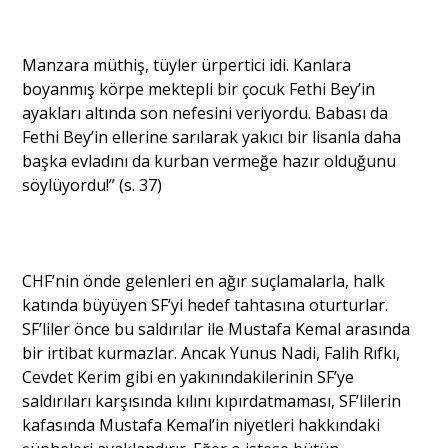
Manzara müthiş, tüyler ürpertici idi. Kanlara
boyanmış körpe mektepli bir çocuk Fethi Bey’in
ayakları altında son nefesini veriyordu. Babası da
Fethi Bey’in ellerine sarılarak yakıcı bir lisanla daha
başka evladını da kurban vermeğe hazır olduğunu
söylüyordu!” (s. 37)
CHF’nin önde gelenleri en ağır suçlamalarla, halk
katında büyüyen SF’yi hedef tahtasına oturturlar.
SF’liler önce bu saldırılar ile Mustafa Kemal arasında
bir irtibat kurmazlar. Ancak Yunus Nadi, Falih Rıfkı,
Cevdet Kerim gibi en yakınındakilerinin SF’ye
saldırıları karşısında kılını kıpırdatmaması, SF’lilerin
kafasında Mustafa Kemal’in niyetleri hakkındaki