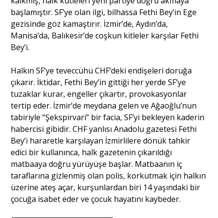
kalkmış, halk kütleleri yeni partiye doğru akmaya
başlamıştır. SF’ye olan ilgi, bilhassa Fethi Bey’in Ege
gezisinde göz kamaştırır. İzmir’de, Aydın’da,
Manisa’da, Balıkesir’de coşkun kitleler karşılar Fethi
Bey’i.
Halkın SF’ye teveccühü CHF’deki endişeleri doruğa
çıkarır. İktidar, Fethi Bey’in gittiği her yerde SF’ye
tuzaklar kurar, engeller çıkartır, provokasyonlar
tertip eder. İzmir’de meydana gelen ve Ağaoğlu’nun
tabiriyle “Şekspirvari” bir facia, SF’yi bekleyen kaderin
habercisi gibidir. CHF yanlısı Anadolu gazetesi Fethi
Bey’i hararetle karşılayan İzmirlilere dönük tahkir
edici bir kullanınca, halk gazetenin çıkarıldığı
matbaaya doğru yürüyüşe başlar. Matbaanın iç
taraflarına gizlenmiş olan polis, korkutmak için halkın
üzerine ateş açar, kurşunlardan biri 14 yaşındaki bir
çocuğa isabet eder ve çocuk hayatını kaybeder.