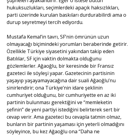
şüpheleri ayaklandırır. Eğer o istese bütün
hukuksuzlukları, seçimlerdeki apaçık haksızlıkları,
parti üzerinde kurulan baskıları durdurabilirdi ama o
durup seyretmeyi tercih ediyordu.
Mustafa Kemal’in tavrı, SF’nin ömrünün uzun
olmayacağı biçimindeki yorumları beraberinde getirir.
Özellikle Türkiye siyasetini yakından takip eden
Batılılar, SF için vaktin dolmakta olduğunu
gözlemlerler. Ağaoğlu, bir keresinde bir Fransız
gazeteci ile söyleşi yapar. Gazetecinin partisinin
yaşayıp yaşayamayacağına dair suali Ağaoğlu’nu
sinirlendirir; ona Türkiye’nin idare şeklinin
cumhuriyet olduğunu, bir cumhuriyette en az iki
partinin bulunması gerektiğini ve “memleketin
şefinin” de yeni partiyi istediğini belirterek sert bir
cevap verir. Ama gazeteci bu cevapla tatmin olmaz,
bunların bir partinin yaşaması için yeterli olmadığını
söyleyince, bu kez Ağaoğlu ona “Daha ne