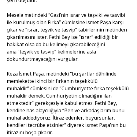
şerh düşülür.
Mesela metindeki “Gazi’nin ısrar ve teşviki ve tasvibi
ile kurulmuş olan Fırka” cümlesine İsmet Paşa karşı
çıkar ve “ısrar, teşvik ve tasvip” tabirlerinin metinden
çıkarılmasını ister. Fethi Bey ise “ısrar” edildiği bir
hakikat olsa da bu kelimeyi çıkarabileceğini
ama “teşvik ve tasvip” kelimelerine asla
dokundurtmayacağını vurgular.
Keza İsmet Paşa, metindeki “bu şartlar dâhilinde
memlekette ikinci bir fırkanın teşekkülü
muhaldir” cümlesini de “Cumhuriyette fırka teşekkülü
muhaldir demek, Cumhuriyetin olmadığını ilan
etmektedir” gerekçesiyle kabul etmez. Fethi Bey,
kendine has alaycılığıyla “Ben ve arkadaşlarım bunu
muhal addediyoruz. İtiraz edenler, buyursunlar,
kendileri tecrübe etsinler” diyerek İsmet Paşa’nın bu
itirazını boşa çıkarır.