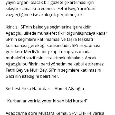
yayın organı olacak bir gazete çıkartılması için
sıkıştırır ama ikna edemez. Fethi Bey, Yarın’dan
vazgeçtiğinde ise artık çok geç olmuştur.
İkincisi, SF’nin belediye seçimlerine iştirakidir.
Ağaoğlu, ülkede muhalefet fikri olgunlaşıncaya kadar
SF’nin seçimlere katılmaması ve taşra teşkilatı
kurmaması gerektiği kanısındadır. SF’nin yapması
gereken, Meclis’te bir grup kurup yasamada
muhalefet vazifesini icra etmek olmalıdır. Ancak
Ağaoğlu bu fikrini parti yönetimine kabul ettiremez.
Fethi Bey ve Nuri Bey, SF’nin seçimlere katılmasını
Gazi’nin istediğini belirtirler.
Serbest Fırka Hatıraları – Ahmet Ağaoğlu
“Kurbanlar veririz, yeter ki sen bizi kurtar!”
Ağaoğlu’na göre Mustafa Kemal, SF’yi CHF ile yarışa