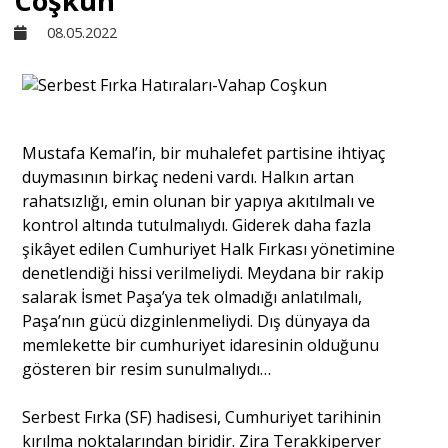
Coşkun
08.05.2022
Sivil Toplum
Kültür - Sanat
Mustafa Kemal’in, bir muhalefet partisine ihtiyaç
duymasının birkaç nedeni vardı. Halkın artan
Ekonomi
rahatsızlığı, emin olunan bir yapıya akıtılmalı ve
kontrol altında tutulmalıydı. Giderek daha fazla
Dünya
şikâyet edilen Cumhuriyet Halk Fırkası yönetimine
denetlendiği hissi verilmeliydi. Meydana bir rakip
salarak İsmet Paşa’ya tek olmadığı anlatılmalı,
Yorum - Analiz
Paşa’nın gücü dizginlenmeliydi. Dış dünyaya da
memlekette bir cumhuriyet idaresinin olduğunu
gösteren bir resim sunulmalıydı…
Söyleşi
Serbest Fırka (SF) hadisesi, Cumhuriyet tarihinin
Yazı Dizisi
kırılma noktalarından biridir. Zira Terakkiperver