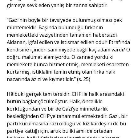
girmeye sevk eden yanlış bir zanna sahiptir.
“Gazi’nin böyle bir tavsiyede bulunmuş olması pek
muhtemeldir. Başında bulunduğu fırkanın
memleketteki vaziyetinden tamamen habersizdi.
Aldanan, iğfal edilen ve istismar edilen odur! Etrafında
kendisine içinden samimiyetle bağlı kaç adam vardı? O
doğru malumat alamıyordu. O zannediyordu ki
memlekete bunca hizmet etmiş, memleketi esaretten
kurtarmış, istiklalini temin etmiş olan fırka halk
nazarında azizi ve kıymetlidir.” (s. 25)
Hâlbuki gerçek tam tersidir. CHF ile halk arasındaki
bütün bağlar çözülmüştür. Halk, öncelikle
korktuğundan ve bir de Gazi’ye minnettarlık
beslediğinden CHF’ye tahammül etmektedir. Gazi, bir
parti kurulmasına razı olduğu ve kız kardeşini de bu
partiye kattığı için, artık bu iki amil de ortadan