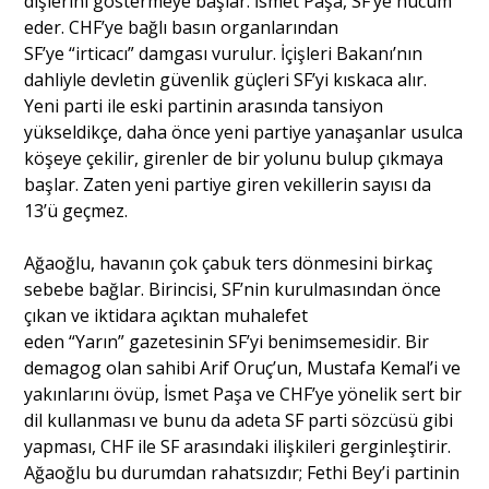
dişlerini göstermeye başlar. İsmet Paşa, SF’ye hücum
eder. CHF’ye bağlı basın organlarından
SF’ye “irticacı” damgası vurulur. İçişleri Bakanı’nın
dahliyle devletin güvenlik güçleri SF’yi kıskaca alır.
Yeni parti ile eski partinin arasında tansiyon
yükseldikçe, daha önce yeni partiye yanaşanlar usulca
köşeye çekilir, girenler de bir yolunu bulup çıkmaya
başlar. Zaten yeni partiye giren vekillerin sayısı da
13’ü geçmez.
Ağaoğlu, havanın çok çabuk ters dönmesini birkaç
sebebe bağlar. Birincisi, SF’nin kurulmasından önce
çıkan ve iktidara açıktan muhalefet
eden “Yarın” gazetesinin SF’yi benimsemesidir. Bir
demagog olan sahibi Arif Oruç’un, Mustafa Kemal’i ve
yakınlarını övüp, İsmet Paşa ve CHF’ye yönelik sert bir
dil kullanması ve bunu da adeta SF parti sözcüsü gibi
yapması, CHF ile SF arasındaki ilişkileri gerginleştirir.
Ağaoğlu bu durumdan rahatsızdır; Fethi Bey’i partinin