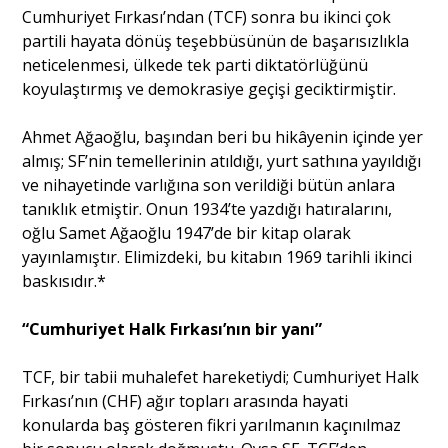
Cumhuriyet Fırkası’ndan (TCF) sonra bu ikinci çok
partili hayata dönüş teşebbüsünün de başarısızlıkla
Portre
neticelenmesi, ülkede tek parti diktatörlüğünü
koyulaştırmış ve demokrasiye geçişi geciktirmiştir.
Yazarlar
Ahmet Ağaoğlu, başından beri bu hikâyenin içinde yer
almış; SF’nin temellerinin atıldığı, yurt sathına yayıldığı
ve nihayetinde varlığına son verildiği bütün anlara
tanıklık etmiştir. Onun 1934’te yazdığı hatıralarını,
oğlu Samet Ağaoğlu 1947’de bir kitap olarak
Eğitim
yayınlamıştır. Elimizdeki, bu kitabın 1969 tarihli ikinci
baskısıdır.*
Dosya Haber
“Cumhuriyet Halk Fırkası’nın bir yanı”
Ankara Analiz
TCF, bir tabii muhalefet hareketiydi; Cumhuriyet Halk
Sağlık
Fırkası’nın (CHF) ağır topları arasında hayati
konularda baş gösteren fikri yarılmanın kaçınılmaz