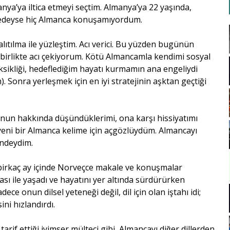
nya’ya iltica etmeyi seçtim. Almanya’ya 22 yaşında,
eredeyse hiç Almanca konuşamıyordum.
alıtılma ile yüzleştim. Acı verici. Bu yüzden bugünün
a birlikte acı çekiyorum. Kötü Almancamla kendimi sosyal
ksikliği, hedeflediğim hayatı kurmamın ana engeliydi
Sonra yerleşmek için en iyi stratejinin aşktan geçtiği
onun hakkında düşündüklerimi, ona karşı hissiyatımı
eni bir Almanca kelime için açgözlüydüm. Almancayı
indeydim.
birkaç ay içinde Norveçce makale ve konuşmalar
ı ile yaşadı ve hayatını yer altında sürdürürken
e onun dilsel yeteneği değil, dil için olan iştahı idi;
ni hızlandırdı.
arif ettiği iyimser mülteci gibi, Almancayı diğer dillerden