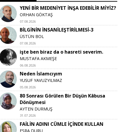
YENİ BİR MEDENİYET İNŞA EDEBİLİR MİYİZ?
ORHAN GÖKTAŞ
07.08.2026
BİLGİNİN İNSANİLEŞTİRİLMESİ-3
ÜSTÜN BOL
07.08.2026
işte ben biraz da o hasreti severim.
MUSTAFA AKMEŞE
06.08.2026
Neden İslamcıyım
YUSUF YAVUZYILMAZ
05.08.2026
80 Sonrası Görülen Bir Düşün Kâbusa
Dönüşmesi
AYTEN DURMUŞ
31.07.2026
FAİLİN ADINI CÜMLE İÇİNDE KULLAN
ESRA DURU