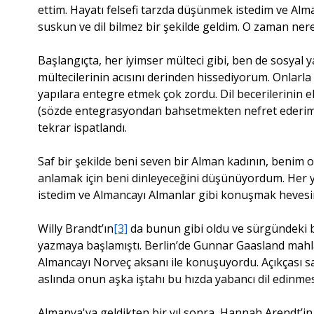
ettim. Hayatı felsefi tarzda düşünmek istedim ve Alma
suskun ve dil bilmez bir şekilde geldim. O zaman n
Başlangıçta, her iyimser mülteci gibi, ben de sosyal y
mültecilerinin acısını derinden hissediyorum. Onlarl
yapılara entegre etmek çok zordu. Dil becerilerinin e
(sözde entegrasyondan bahsetmekten nefret ederim). 
tekrar ispatlandı.
Saf bir şekilde beni seven bir Alman kadının, benim 
anlamak için beni dinleyeceğini düşünüyordum. Her y
istedim ve Almancayı Almanlar gibi konuşmak heves
Willy Brandt’ın
[3]
da bunun gibi oldu ve sürgündeki 
yazmaya başlamıştı. Berlin’de Gunnar Gaasland mahlas
Almancayı Norveç aksanı ile konuşuyordu. Açıkçası sadec
aslında onun aşka iştahı bu hızda yabancı dil edinmesi
Almanya'ya geldikten bir yıl sonra, Hannah Arendt’in t