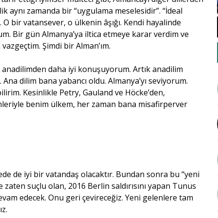
ik aynı zamanda bir “uygulama meselesidir”. “İdeal
. O bir vatansever, o ülkenin âşığı. Kendi hayalinde
um. Bir gün Almanya’ya iltica etmeye karar verdim ve
vazgeçtim. Şimdi bir Alman’ım.
n anadilimden daha iyi konuşuyorum. Artık anadilim
 Ana dilim bana yabancı oldu. Almanya’yı seviyorum.
lirim. Kesinlikle Petry, Gauland ve Höcke’den,
eriyle benim ülkem, her zaman bana misafirperver
ede de iyi bir vatandaş olacaktır. Bundan sonra bu “yeni
e zaten suçlu olan, 2016 Berlin saldırısını yapan Tunus
evam edecek. Onu geri çevireceğiz. Yeni gelenlere tam
ız.