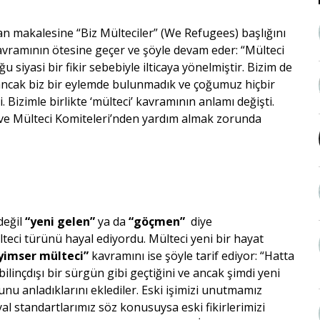
n makalesine “Biz Mülteciler” (We Refugees) başlığını
vramının ötesine geçer ve şöyle devam eder: “Mülteci
uğu siyasi bir fikir sebebiyle ilticaya yönelmiştir. Bizim de
ancak biz bir eylemde bulunmadık ve çoğumuz hiçbir
Bizimle birlikte ‘mülteci’ kavramının anlamı değişti.
k ve Mülteci Komiteleri’nden yardım almak zorunda
değil
“yeni gelen”
ya da
“göçmen”
diye
eci türünü hayal ediyordu. Mülteci yeni bir hayat
iyimser mülteci”
kavramını ise şöyle tarif ediyor: “Hatta
ilinçdışı bir sürgün gibi geçtiğini ve ancak şimdi yeni
unu anladıklarını eklediler. Eski işimizi unutmamız
al standartlarımız söz konusuysa eski fikirlerimizi