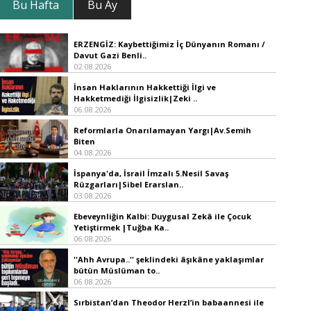
Bu Hafta
Bu Ay
ERZENGİZ: Kaybettiğimiz İç Dünyanın Romanı /
Davut Gazi Benli..
02.08.2026
İnsan Haklarının Hakkettiği İlgi ve
Hakketmediği İlgisizlik|Zeki ..
06.08.2026
Reformlarla Onarılamayan Yargı|Av.Semih
Biten
04.08.2026
İspanya'da, İsrail İmzalı 5.Nesil Savaş
Rüzgarları|Sibel Erarslan..
03.08.2026
Ebeveynliğin Kalbi: Duygusal Zekâ ile Çocuk
Yetiştirmek |Tuğba Ka..
06.08.2026
''Ahh Avrupa..'' şeklindeki âşıkâne yaklaşımlar
bütün Müslüman to..
06.08.2026
Sırbistan’dan Theodor Herzl’in babaannesi ile