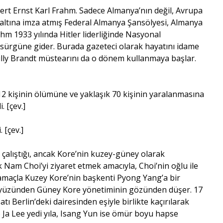
ert Ernst Karl Frahm. Sadece Almanya’nın değil, Avrupa
 altına imza atmış Federal Almanya Şansölyesi, Almanya
ahm 1933 yılında Hitler liderliğinde Nasyonal
 sürgüne gider. Burada gazeteci olarak hayatını idame
. Willy Brandt müstearını da o dönem kullanmaya başlar.
12 kişinin ölümüne ve yaklaşık 70 kişinin yaralanmasına
. [çev.]
 [çev.]
e çalıştığı, ancak Kore’nin kuzey-güney olarak
Nam Choi’yi ziyaret etmek amacıyla, Choi’nin oğlu ile
 amaçla Kuzey Kore’nin başkenti Pyong Yang’a bir
ki yüzünden Güney Kore yönetiminin gözünden düşer. 17
ı Berlin’deki dairesinden eşiyle birlikte kaçırılarak
o Ja Lee yedi yıla, Isang Yun ise ömür boyu hapse