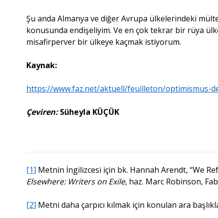
Şu anda Almanya ve diğer Avrupa ülkelerindeki mültec
konusunda endişeliyim. Ve en çok tekrar bir rüya ülke
misafirperver bir ülkeye kaçmak istiyorum.
Kaynak:
https://www.faz.net/aktuell/feuilleton/optimismus-d
Çeviren:
Süheyla KÜÇÜK
[1]
Metnin İngilizcesi için bk. Hannah Arendt, “We R
Elsewhere: Writers on Exile
, haz. Marc Robinson, Fab
[2]
Metni daha çarpıcı kılmak için konulan ara başlıklar