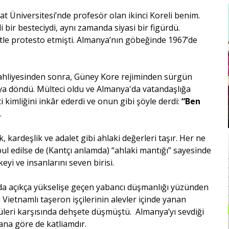
t Üniversitesi’nde profesör olan ikinci Koreli benim.
 bir besteciydi, aynı zamanda siyasi bir figürdü.
etle protesto etmişti. Almanya’nın göbeğinde 1967’de
 tahliyesinden sonra, Güney Kore rejiminden sürgün
a’ya döndü. Mülteci oldu ve Almanya'da vatandaşlığa
i kimliğini inkâr ederdi ve onun gibi şöyle derdi:
“Ben
.
, kardeşlik ve adalet gibi ahlaki değerleri taşır. Her ne
ul edilse de (Kantçı anlamda) “ahlaki mantığı” sayesinde
keyi ve insanlarını seven birisi.
da açıkça yükselişe geçen yabancı düşmanlığı yüzünden
Vietnamlı taşeron işçilerinin alevler içinde yanan
üleri karşısında dehşete düşmüştü. Almanya’yı sevdiği
bana göre de katliamdır.