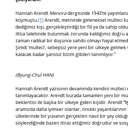
Hannah Arendt
Menora
dergisinde 1943’te yayımlana
koymuştu.
[1]
Arendt, metninde geleneksel mülteci ka
dediğimiz kişi, gerçekleştirdiği bir fiil ya da sahip old
iltica talebinde bulunmak zorunda kaldığımız doğru 
zaman radikal bir düşünce sahibi olmayı hayal etmedi. 
Şimdi ‘mülteci’, sebepsiz yere yeni bir ülkeye gelme
kalacak kadar şanssız bizim gibileri tanımlıyor.”
(Byung-Chul HAN)
Hannah Arendt yazısının devamında kendini mülteci 
tanımlayacaktır. Arendt burada tamamen yeni bir mült
beklentisi ile başka bir ülkeye giden kişidir. Arendt
“
aramızda daha iyimser olanlar, önceki yaşantılarının b
ülkelerinde bir yuvanın gerçekten nasıl bir şey olduğ
söylendiğinde bazen itiraz ettiğimiz doğrudur ve sosy