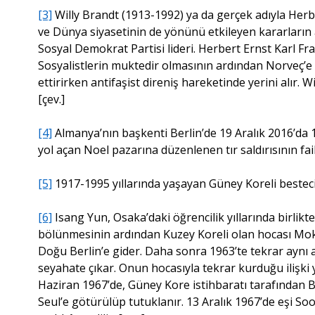
[3]
Willy Brandt (1913-1992) ya da gerçek adıyla Herb
ve Dünya siyasetinin de yönünü etkileyen kararların
Sosyal Demokrat Partisi lideri. Herbert Ernst Karl Fr
Sosyalistlerin muktedir olmasının ardından Norveç’e
ettirirken antifaşist direniş hareketinde yerini alır
[çev.]
[4]
Almanya’nın başkenti Berlin’de 19 Aralık 2016’da 
yol açan Noel pazarına düzenlenen tır saldırısının faili
[5]
1917-1995 yıllarında yaşayan Güney Koreli besteci.
[6]
Isang Yun, Osaka’daki öğrencilik yıllarında birlikt
bölünmesinin ardından Kuzey Koreli olan hocası Mok 
Doğu Berlin’e gider. Daha sonra 1963’te tekrar aynı
seyahate çıkar. Onun hocasıyla tekrar kurduğu iliş
Haziran 1967’de, Güney Kore istihbaratı tarafından Bat
Seul’e götürülüp tutuklanır. 13 Aralık 1967’de eşi So