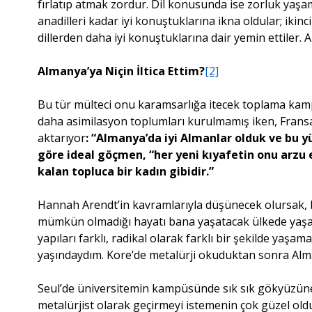
fırlatıp atmak zordur. Dil konusunda ise zorluk yaşama
anadilleri kadar iyi konuştuklarına ikna oldular; ikinci
dillerden daha iyi konuştuklarına dair yemin ettiler. Al
Almanya’ya Niçin İltica Ettim?
[2]
Bu tür mülteci onu karamsarlığa itecek toplama kam
daha asimilasyon toplumları kurulmamış iken, Fransa’
aktarıyor
: “Almanya’da iyi Almanlar olduk ve bu yü
göre ideal göçmen, “her yeni kıyafetin onu arzu
kalan topluca bir kadın gibidir.”
Hannah Arendt’in kavramlarıyla düşünecek olursak, 
mümkün olmadığı hayatı bana yaşatacak ülkede yaşam
yapıları farklı, radikal olarak farklı bir şekilde y
yaşındaydım. Kore’de metalürji okuduktan sonra Alma
Seul’de üniversitemin kampüsünde sık sık gökyüzün
metalürjist olarak geçirmeyi istemenin çok güzel o