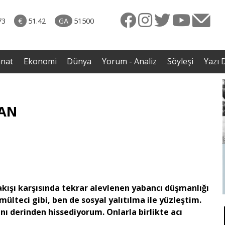
rkiye
07.08.2026 • Dünya
ttı!
• Gannuşi'nin serbest bırakılması için çağrı
73
€
51.42
GA
51500
irdi
anat
Ekonomi
Dünya
Yorum - Analiz
Söyleşi
Yazı D
HAN
kışı karşısında tekrar alevlenen yabancı düşmanlığı
mülteci gibi, ben de sosyal yalıtılma ile yüzleştim.
ını derinden hissediyorum. Onlarla birlikte acı