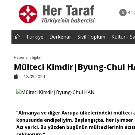
rum - Analiz
07.08.2026 • Tü
Edildi? |
• Türkiye, Pakistan ve Suudi Arabistan imzayı a
$
44.
NEROĞLU
Mekke Anlaşması yürürlüğe g
Türkiye
Derkenar
Sivil Toplum
Kültür - S
Haberler / Eğitim
Mülteci Kimdir|Byung-Chul 
18.09.2024
“Almanya ve diğer Avrupa ülkelerindeki mülteci a
konusunda endişeliyim.
Başlangıçta, her iyimser 
Acı verici. Bu yüzden bugünün mültecilerinin acıs
çekiyorum.”