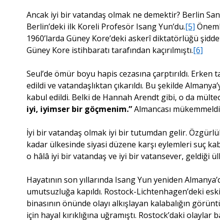
Ancak iyi bir vatandaş olmak ne demektir? Berlin Sana
Berlin’deki ilk Koreli Profesör Isang Yun’du.
[5]
Önemli
1960’larda Güney Kore’deki askerî diktatörlüğü şidd
Güney Kore istihbaratı tarafından kaçırılmıştı.
[6]
Seul’de ömür boyu hapis cezasına çarptırıldı. Erken
edildi ve vatandaşlıktan çıkarıldı. Bu şekilde Almany
kabul edildi. Belki de Hannah Arendt gibi, o da mültec
iyi, iyimser bir göçmenim.”
Almancası mükemmeldi
İyi bir vatandaş olmak iyi bir tutumdan gelir. Özgürlük
kadar ülkesinde siyasi düzene karşı eylemleri suç kab
o hâlâ iyi bir vatandaş ve iyi bir vatansever, geldiği ül
Hayatının son yıllarında Isang Yun yeniden Almanya’
umutsuzluğa kapıldı. Rostock-Lichtenhagen’deki eski 
binasının önünde olayı alkışlayan kalabalığın görünt
için hayal kırıklığına uğramıştı. Rostock’daki olaylar 