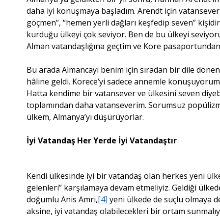
daha iyi konuşmaya başladım. Arendt için vatanseverl
göçmen”, “hemen yerli dağları keşfedip seven” kişidir
kurduğu ülkeyi çok seviyor. Ben de bu ülkeyi seviyor
Alman vatandaşlığına geçtim ve Kore pasaportundan 
Bu arada Almancayı benim için sıradan bir dile döne
hâline geldi. Korece’yi sadece annemle konuşuyorum.
Hatta kendime bir vatansever ve ülkesini seven diyebi
toplamından daha vatanseverim. Sorumsuz popülizml
ülkem, Almanya’yı düşürüyorlar.
İyi Vatandaş Her Yerde İyi Vatandaştır
Kendi ülkesinde iyi bir vatandaş olan herkes yeni ülk
gelenleri” karşılamaya devam etmeliyiz. Geldiği ülked
doğumlu Anis Amri,
[4]
yeni ülkede de suçlu olmaya d
aksine, iyi vatandaş olabilecekleri bir ortam sunmalıy