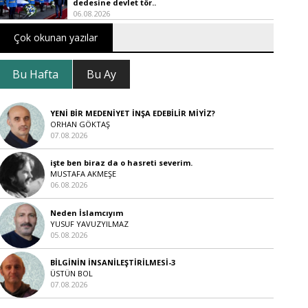
dedesine devlet tör..
06.08.2026
Çok okunan yazılar
Bu Hafta
Bu Ay
YENİ BİR MEDENİYET İNŞA EDEBİLİR MİYİZ?
ORHAN GÖKTAŞ
07.08.2026
işte ben biraz da o hasreti severim.
MUSTAFA AKMEŞE
06.08.2026
Neden İslamcıyım
YUSUF YAVUZYILMAZ
05.08.2026
BİLGİNİN İNSANİLEŞTİRİLMESİ-3
ÜSTÜN BOL
07.08.2026