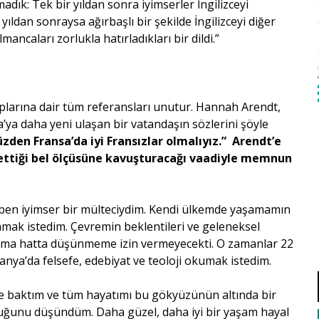
dık: Tek bir yıldan sonra iyimserler İngilizceyi
 yıldan sonraysa ağırbaşlı bir şekilde İngilizceyi diğer
mancaları zorlukla hatırladıkları bir dildi.”
plarına dair tüm referansları unutur. Hannah Arendt,
ya daha yeni ulaşan bir vatandaşın sözlerini şöyle
zden Fransa’da iyi Fransızlar olmalıyız.” Arendt’e
 ettiği bel ölçüsüne kavuşturacağı vaadiyle memnun
ben iyimser bir mülteciydim. Kendi ülkemde yaşamamın
ak istedim. Çevremin beklentileri ve geleneksel
aşamama hatta düşünmeme izin vermeyecekti. O zamanlar 22
nya’da felsefe, edebiyat ve teoloji okumak istedim.
e baktım ve tüm hayatımı bu gökyüzünün altında bir
lduğunu düşündüm. Daha güzel, daha iyi bir yaşam hayal