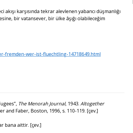
i akışı karşısında tekrar alevlenen yabancı düşmanlığı
sine, bir vatansever, bir ülke âşığı olabileceğim
er-fremden-wer-ist-fluechtling-14718649.html
efugees”,
The Menorah Journal
, 1943.
Altogether
er and Faber, Boston, 1996, s. 110-119. [çev.]
 bana aittir. [çev.]