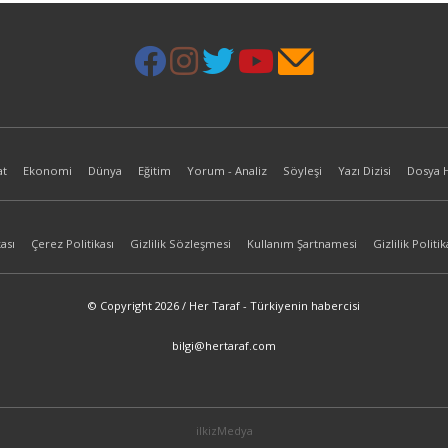
at
Ekonomi
Dünya
Eğitim
Yorum - Analiz
Söyleşi
Yazı Dizisi
Dosya 
ası
Çerez Politikası
Gizlilik Sözleşmesi
Kullanım Şartnamesi
Gizlilik Politik
© Copyright 2026 / Her Taraf - Türkiyenin habercisi
bilgi@hertaraf.com
ilkizMedya