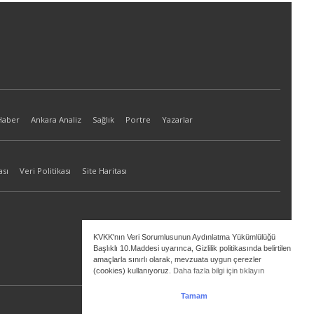
Haber
Ankara Analiz
Sağlık
Portre
Yazarlar
ası
Veri Politikası
Site Haritası
KVKK'nın Veri Sorumlusunun Aydınlatma Yükümlülüğü
Başlıklı 10.Maddesi uyarınca, Gizlilik politikasında belirtilen
amaçlarla sınırlı olarak, mevzuata uygun çerezler
(cookies) kullanıyoruz.
Daha fazla bilgi için tıklayın
Tamam