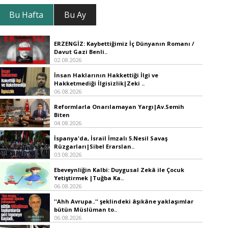
Bu Hafta
Bu Ay
ERZENGİZ: Kaybettiğimiz İç Dünyanın Romanı /
Davut Gazi Benli..
02.08.2026
İnsan Haklarının Hakkettiği İlgi ve
Hakketmediği İlgisizlik|Zeki ..
06.08.2026
Reformlarla Onarılamayan Yargı|Av.Semih
Biten
04.08.2026
İspanya'da, İsrail İmzalı 5.Nesil Savaş
Rüzgarları|Sibel Erarslan..
03.08.2026
Ebeveynliğin Kalbi: Duygusal Zekâ ile Çocuk
Yetiştirmek |Tuğba Ka..
06.08.2026
''Ahh Avrupa..'' şeklindeki âşıkâne yaklaşımlar
bütün Müslüman to..
06.08.2026