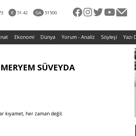
rkiye
ttı!
73
€
51.42
GA
51500
irdi
anat
Ekonomi
Dünya
Yorum - Analiz
Söyleşi
Yazı D
| MERYEM SÜVEYDA
r kıyamet, her zaman değil.