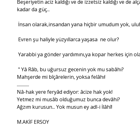
Beşeriyetin aciz kaldığı ve de izzetsiz kaldığı ve de
kadar da güç...
İnsan olarak,insandan yana hiçbir umudum yok, uluhi
Evren şu haliyle yüzyıllarca yaşasa ne olur?
Yarabbi ya gönder yardımını,ya kopar herkes için ola
" Yâ Râb, bu uğursuz gecenin yok mu sabâhı?
Mahşerde mi bîçârelerin, yoksa felâhı!
.............
Nâ-hak yere feryâd ediyor: âcize hak yok!
Yetmez mi musâb olduğumuz bunca devâhi?
Ağzım kurusun... Yok musun ey adl-i İlâhî!
M.AKİF ERSOY