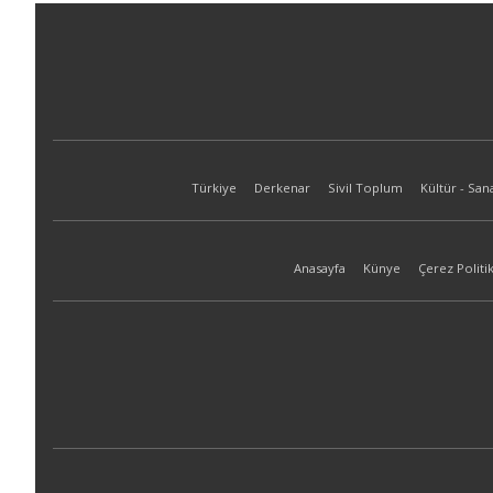
Türkiye
Derkenar
Sivil Toplum
Kültür - San
Anasayfa
Künye
Çerez Politik