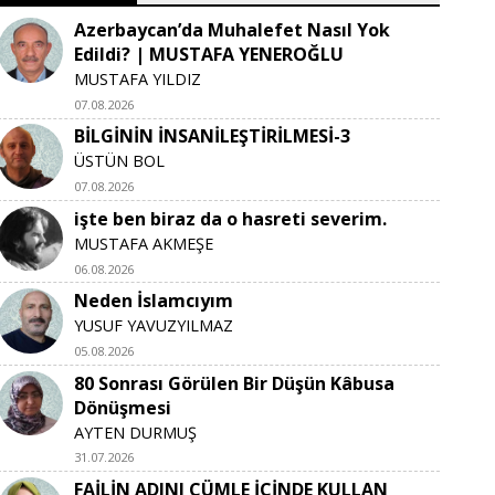
Azerbaycan’da Muhalefet Nasıl Yok
Edildi? | MUSTAFA YENEROĞLU
MUSTAFA YILDIZ
07.08.2026
BİLGİNİN İNSANİLEŞTİRİLMESİ-3
ÜSTÜN BOL
07.08.2026
işte ben biraz da o hasreti severim.
MUSTAFA AKMEŞE
06.08.2026
Neden İslamcıyım
YUSUF YAVUZYILMAZ
05.08.2026
80 Sonrası Görülen Bir Düşün Kâbusa
Dönüşmesi
AYTEN DURMUŞ
31.07.2026
FAİLİN ADINI CÜMLE İÇİNDE KULLAN