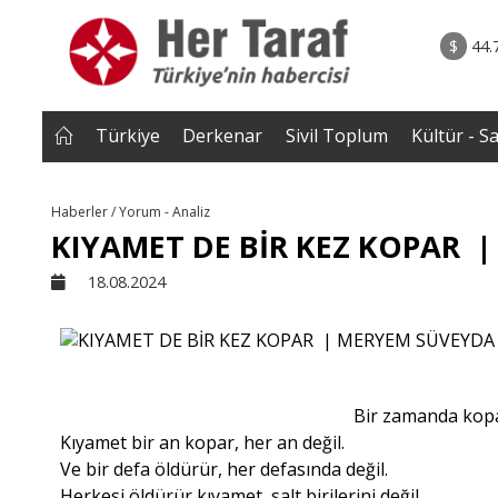
rum - Analiz
07.08.2026 • Tü
Edildi? |
• Türkiye, Pakistan ve Suudi Arabistan imzayı a
$
44.
NEROĞLU
Mekke Anlaşması yürürlüğe g
Türkiye
Derkenar
Sivil Toplum
Kültür - S
Haberler / Yorum - Analiz
KIYAMET DE BİR KEZ KOPAR 
18.08.2024
Bir zamanda kopa
Kıyamet bir an kopar, her an değil.
Ve bir defa öldürür, her defasında değil.
Herkesi öldürür kıyamet, salt birilerini değil.