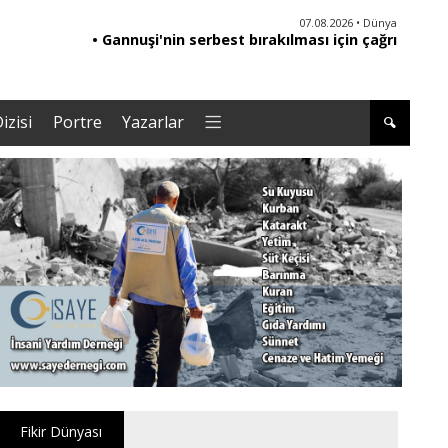
06.08.2026 • Yorum - Analiz
07.08.2026 • Dünya
• Ebeveynliğin Kalbi: Duygusal Zekâ ile Çocuk
• Gannuşi'nin serbest bırakılması için çağrı
• '
Yetiştirmek |Tuğba Kayaer
izisi
Portre
Yazarlar
Fikir Dünyası