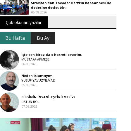
Sırbistan’dan Theodor Herzl’in babaannesi ile
dedesine devlet tör..
06.08.2026
Çok okunan yazılar
Bu Hafta
Bu Ay
işte ben biraz da o hasreti severim.
MUSTAFA AKMEŞE
06.08.2026
Neden İslamcıyım
YUSUF YAVUZYILMAZ
05.08.2026
BİLGİNİN İNSANİLEŞTİRİLMESİ-3
ÜSTÜN BOL
07.08.2026