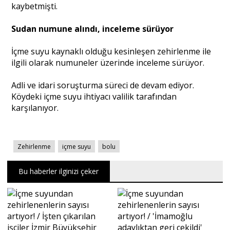
kaybetmişti.
Sudan numune alındı, inceleme sürüyor
Portre
İçme suyu kaynaklı olduğu kesinleşen zehirlenme ile
ilgili olarak numuneler üzerinde inceleme sürüyor.
Yazarlar
Adli ve idari soruşturma süreci de devam ediyor.
Köydeki içme suyu ihtiyacı valilik tarafından
karşılanıyor.
Eğitim
Zehirlenme
içme suyu
bolu
Dosya Haber
Ankara Analiz
Bu haberler ilginizi çeker
Sağlık