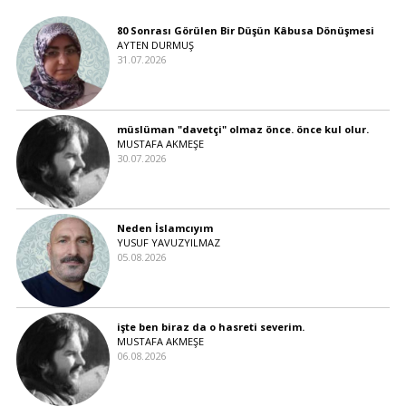
80 Sonrası Görülen Bir Düşün Kâbusa Dönüşmesi
AYTEN DURMUŞ
31.07.2026
müslüman "davetçi" olmaz önce. önce kul olur.
MUSTAFA AKMEŞE
30.07.2026
Neden İslamcıyım
YUSUF YAVUZYILMAZ
05.08.2026
işte ben biraz da o hasreti severim.
MUSTAFA AKMEŞE
06.08.2026