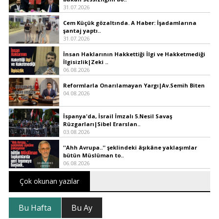
31.07.2026
Cem Küçük gözaltında. A Haber: İşadamlarına
şantaj yaptı..
31.07.2026
İnsan Haklarının Hakkettiği İlgi ve Hakketmediği
İlgisizlik|Zeki ..
06.08.2026
Reformlarla Onarılamayan Yargı|Av.Semih Biten
04.08.2026
İspanya'da, İsrail İmzalı 5.Nesil Savaş
Rüzgarları|Sibel Erarslan..
03.08.2026
''Ahh Avrupa..'' şeklindeki âşıkâne yaklaşımlar
bütün Müslüman to..
06.08.2026
Çok okunan yazılar
Bu Hafta
Bu Ay