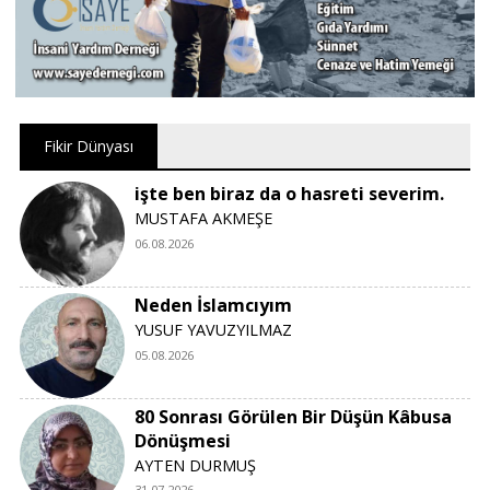
Fikir Dünyası
işte ben biraz da o hasreti severim.
MUSTAFA AKMEŞE
06.08.2026
Neden İslamcıyım
YUSUF YAVUZYILMAZ
05.08.2026
80 Sonrası Görülen Bir Düşün Kâbusa
Dönüşmesi
AYTEN DURMUŞ
31.07.2026