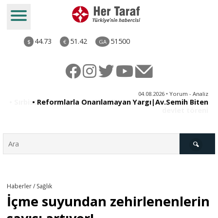
44.73
51.42
51500
$
€
GA
ya
04.08.2026 • Yorum - Analiz
ne
• Reformlarla Onarılamayan Yargı|Av.Semih Biten
ni
Türkiye
Haberler / Sağlık
İçme suyundan zehirlenenlerin
Derkenar