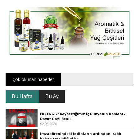
Çok okunan haberler
Bu Hafta
Bu Ay
ERZENGİZ: Kaybettiğimiz İç Dünyanın Romanı /
Davut Gazi Benli..
02.08.2026
İmza törenindeki iddiaların ardından Iraklı
bakan sessizliğini bo..