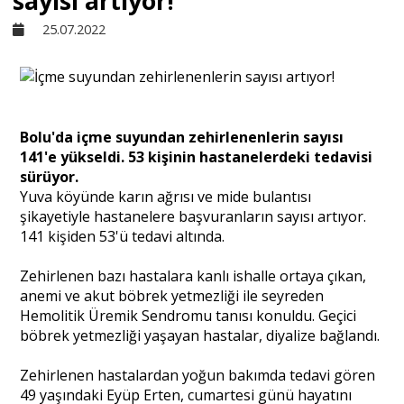
sayısı artıyor!
25.07.2022
Sivil Toplum
Kültür - Sanat
Bolu'da içme suyundan zehirlenenlerin sayısı
141'e yükseldi. 53 kişinin hastanelerdeki tedavisi
Ekonomi
sürüyor.
Yuva köyünde karın ağrısı ve mide bulantısı
şikayetiyle hastanelere başvuranların sayısı artıyor.
Dünya
141 kişiden 53'ü tedavi altında.
Zehirlenen bazı hastalara kanlı ishalle ortaya çıkan,
Yorum - Analiz
anemi ve akut böbrek yetmezliği ile seyreden
Hemolitik Üremik Sendromu tanısı konuldu. Geçici
böbrek yetmezliği yaşayan hastalar, diyalize bağlandı.
Söyleşi
Zehirlenen hastalardan yoğun bakımda tedavi gören
49 yaşındaki Eyüp Erten, cumartesi günü hayatını
Yazı Dizisi