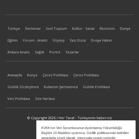
Türkiye
Derkenar
Sivil Toplum
Kültür - Sanat
Ekonomi
Dünya
Eğitim
Yorum - Analiz
Söyleşi
Yazı Dizisi
Dosya Haber
Ankara Analiz
Sağlık
Portre
Yazarlar
Anasayfa
Künye
Çerez Politikası
Çerez Politikası
Gizlilik Sözleşmesi
Kullanım Şartnamesi
Gizlilik Politikası
Veri Politikası
Site Haritası
© Copyright 2026 / Her Taraf - Türkiyenin habercisi
KVKK'nın Veri Sorumlusunun Aydınlatma Yükümlülüğü
bilgi@hertaraf.com
Başlıklı 10.Maddesi uyarınca, Gizlilik politikasında belirtilen
amaçlarla sınırlı olarak, mevzuata uygun çerezler