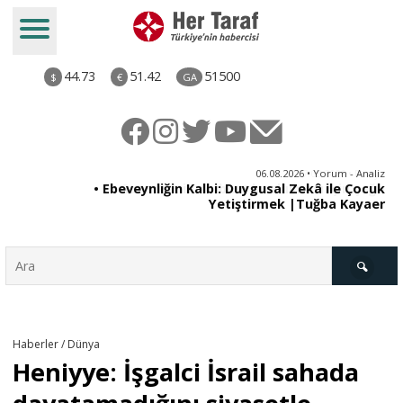
44.73
51.42
51500
$
€
GA
ya
06.08.2026 • Yorum - Analiz
rı
• Ebeveynliğin Kalbi: Duygusal Zekâ ile Çocuk
Yetiştirmek |Tuğba Kayaer
Türkiye
Haberler / Dünya
Heniyye: İşgalci İsrail sahada
Derkenar