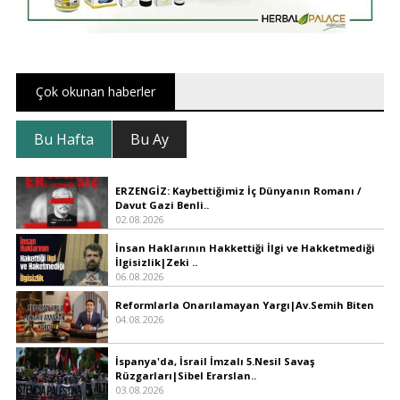
Çok okunan haberler
Bu Hafta
Bu Ay
ERZENGİZ: Kaybettiğimiz İç Dünyanın Romanı /
Davut Gazi Benli..
02.08.2026
İnsan Haklarının Hakkettiği İlgi ve Hakketmediği
İlgisizlik|Zeki ..
06.08.2026
Reformlarla Onarılamayan Yargı|Av.Semih Biten
04.08.2026
İspanya'da, İsrail İmzalı 5.Nesil Savaş
Rüzgarları|Sibel Erarslan..
03.08.2026