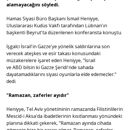
alamayacağını söyledi.
Portre
Hamas Siyasi Büro Başkanı İsmail Heniyye,
Uluslararası Kudüs Vakfı tarafından Lübnan'ın
başkenti Beyrut'ta düzenlenen konferansta konuştu.
Yazarlar
İşgalci İsrail'in Gazze'ye yönelik saldırılarına son
verecek ateşkes ve esir takası konusundaki
müzakerelere işaret eden Heniyye, "İsrail
ve ABD bilsin ki Gazze Şeridi'nde sahada
Eğitim
dayatamadıklarını siyasi oyunlarla elde edemezler."
dedi.
Dosya Haber
"Ramazan, zaferler ayıdır"
Ankara Analiz
Heniyye, Tel Aviv yönetiminin ramazanda Filistinlilerin
Sağlık
Mescid-i Aksa'da ibadetlerinin kısıtlanması yönündeki
planına dikkati çekerek, "Ramazan ayında cihada