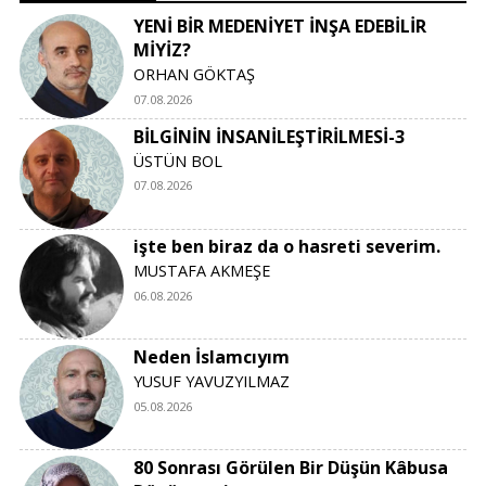
YENİ BİR MEDENİYET İNŞA EDEBİLİR
MİYİZ?
ORHAN GÖKTAŞ
07.08.2026
BİLGİNİN İNSANİLEŞTİRİLMESİ-3
ÜSTÜN BOL
07.08.2026
işte ben biraz da o hasreti severim.
MUSTAFA AKMEŞE
06.08.2026
Neden İslamcıyım
YUSUF YAVUZYILMAZ
05.08.2026
80 Sonrası Görülen Bir Düşün Kâbusa