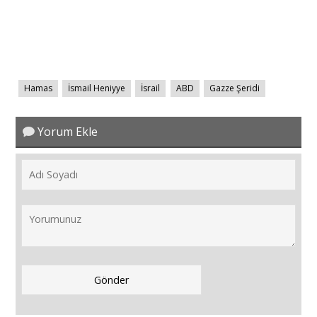
​​​​​​​Hamas
İsmail Heniyye
İsrail
ABD
Gazze Şeridi
Yorum Ekle