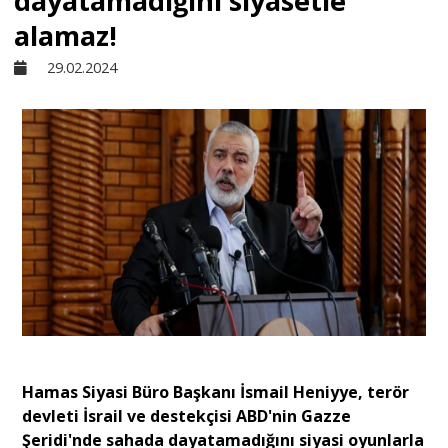
dayatamadığını siyasetle
alamaz!
Sivil Toplum
29.02.2024
Kültür - Sanat
Ekonomi
Dünya
Yorum - Analiz
Söyleşi
​​​​​​​Hamas Siyasi Büro Başkanı İsmail Heniyye, terör
devleti İsrail ve destekçisi ABD'nin Gazze
Şeridi'nde sahada dayatamadığını siyasi oyunlarla
Yazı Dizisi