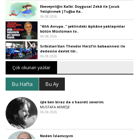
Ebeveynliğin Kalbi: Duygusal Zekâ ile Çocuk
Yetiştirmek |Tuğba Ka..
06.08.2026
''Ahh Avrupa..'' şeklindeki âşıkâne yaklaşımlar
bütün Müslüman to..
06.08.2026
Sırbistan’dan Theodor Herzl’in babaannesi ile
dedesine devlet tör..
06.08.2026
Çok okunan yazılar
Bu Hafta
Bu Ay
işte ben biraz da o hasreti severim.
MUSTAFA AKMEŞE
06.08.2026
Neden İslamcıyım