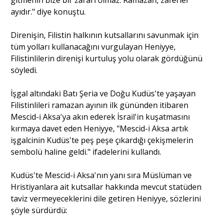
gitmenin bize bir zararı olmaz. Ramazan, zaferler
ayıdır." diye konuştu.
Direnişin, Filistin halkının kutsallarını savunmak için
tüm yolları kullanacağını vurgulayan Heniyye,
Filistinlilerin direnişi kurtuluş yolu olarak gördüğünü
söyledi.
İşgal altındaki Batı Şeria ve Doğu Kudüs'te yaşayan
Filistinlileri ramazan ayının ilk gününden itibaren
Mescid-i Aksa'ya akın ederek İsrail'in kuşatmasını
kırmaya davet eden Heniyye, "Mescid-i Aksa artık
işgalcinin Kudüs'te peş peşe çıkardığı çekişmelerin
sembolü haline geldi." ifadelerini kullandı.
Kudüs'te Mescid-i Aksa'nın yanı sıra Müslüman ve
Hristiyanlara ait kutsallar hakkında mevcut statüden
taviz vermeyeceklerini dile getiren Heniyye, sözlerini
şöyle sürdürdü: