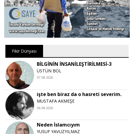
Fikir Dünyası
BİLGİNİN İNSANİLEŞTİRİLMESİ-3
ÜSTÜN BOL
07.08.2026
işte ben biraz da o hasreti severim.
MUSTAFA AKMEŞE
06.08.2026
Neden İslamcıyım
YUSUF YAVUZYILMAZ