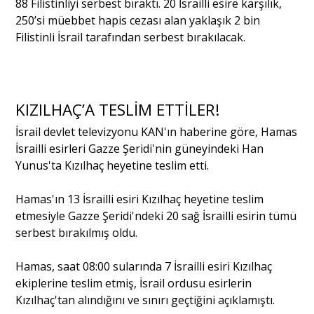
88 Filistinliyi serbest bıraktı. 20 İsrailli esire karşılık,
250’si müebbet hapis cezası alan yaklaşık 2 bin
Filistinli İsrail tarafından serbest bırakılacak.
Portre
Yazarlar
KIZILHAÇ’A TESLİM ETTİLER!
İsrail devlet televizyonu KAN'ın haberine göre, Hamas
İsrailli esirleri Gazze Şeridi'nin güneyindeki Han
Yunus'ta Kızılhaç heyetine teslim etti.
Eğitim
Hamas'ın 13 İsrailli esiri Kızılhaç heyetine teslim
Dosya Haber
etmesiyle Gazze Şeridi'ndeki 20 sağ İsrailli esirin tümü
serbest bırakılmış oldu.
Ankara Analiz
Sağlık
Hamas, saat 08:00 sularında 7 İsrailli esiri Kızılhaç
ekiplerine teslim etmiş, İsrail ordusu esirlerin
Kızılhaç'tan alındığını ve sınırı geçtiğini açıklamıştı.