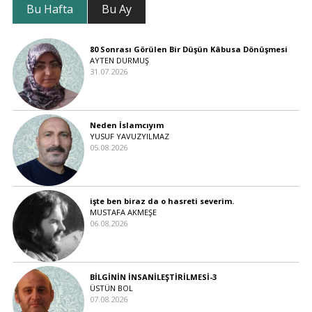
Bu Hafta
Bu Ay
80 Sonrası Görülen Bir Düşün Kâbusa Dönüşmesi
AYTEN DURMUŞ
31.07.2026
Neden İslamcıyım
YUSUF YAVUZYILMAZ
05.08.2026
işte ben biraz da o hasreti severim.
MUSTAFA AKMEŞE
06.08.2026
BİLGİNİN İNSANİLEŞTİRİLMESİ-3
ÜSTÜN BOL
07.08.2026