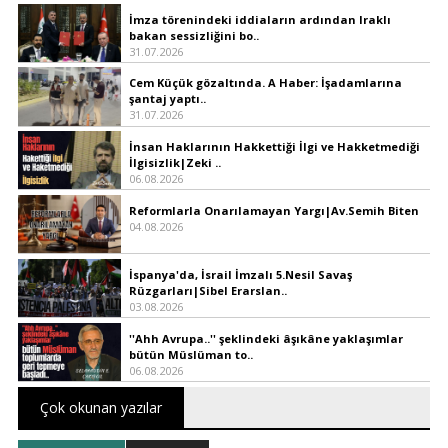
İmza törenindeki iddiaların ardından Iraklı
bakan sessizliğini bo..
31.07.2026
Cem Küçük gözaltında. A Haber: İşadamlarına
şantaj yaptı..
31.07.2026
İnsan Haklarının Hakkettiği İlgi ve Hakketmediği
İlgisizlik|Zeki ..
06.08.2026
Reformlarla Onarılamayan Yargı|Av.Semih Biten
04.08.2026
İspanya'da, İsrail İmzalı 5.Nesil Savaş
Rüzgarları|Sibel Erarslan..
03.08.2026
''Ahh Avrupa..'' şeklindeki âşıkâne yaklaşımlar
bütün Müslüman to..
06.08.2026
Çok okunan yazılar