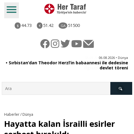
44.73
51.42
51500
$
€
GA
iz
06.08.2026 • Dünya
ği
• Sırbistan’dan Theodor Herzl’in babaannesi ile dedesine
aş
devlet töreni
Türkiye
Haberler / Dünya
Hayatta kalan İsrailli esirler
Derkenar