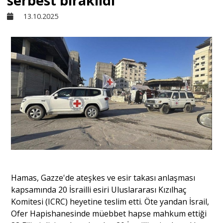
serbest bırakıldı
13.10.2025
Sivil Toplum
Kültür - Sanat
Ekonomi
Dünya
Yorum - Analiz
Hamas, Gazze'de ateşkes ve esir takası anlaşması
Söyleşi
kapsamında 20 İsrailli esiri Uluslararası Kızılhaç
Komitesi (ICRC) heyetine teslim etti. Öte yandan İsrail,
Ofer Hapishanesinde müebbet hapse mahkum ettiği
Yazı Dizisi