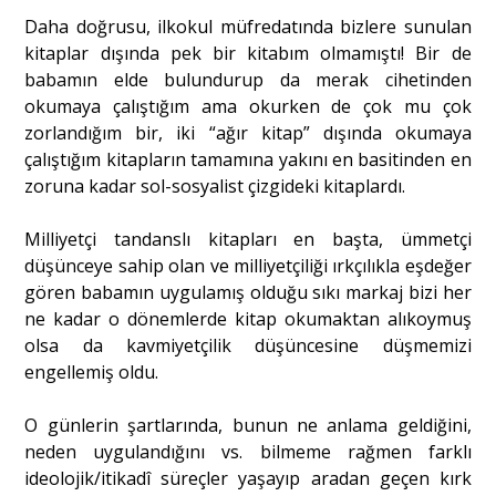
Daha doğrusu, ilkokul müfredatında bizlere sunulan
kitaplar dışında pek bir kitabım olmamıştı! Bir de
babamın elde bulundurup da merak cihetinden
okumaya çalıştığım ama okurken de çok mu çok
zorlandığım bir, iki “ağır kitap” dışında okumaya
çalıştığım kitapların tamamına yakını en basitinden en
zoruna kadar sol-sosyalist çizgideki kitaplardı.
Milliyetçi tandanslı kitapları en başta, ümmetçi
düşünceye sahip olan ve milliyetçiliği ırkçılıkla eşdeğer
gören babamın uygulamış olduğu sıkı markaj bizi her
ne kadar o dönemlerde kitap okumaktan alıkoymuş
olsa da kavmiyetçilik düşüncesine düşmemizi
engellemiş oldu.
O günlerin şartlarında, bunun ne anlama geldiğini,
neden uygulandığını vs. bilmeme rağmen farklı
ideolojik/itikadî süreçler yaşayıp aradan geçen kırk