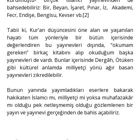
kurulmuştu- birçok İslamcı yayınevinden de
bahsedebiliriz: Bir, Beyan, İşaret, Pınar, İz, Akademi,
Fecr, Endişe, Bengisu, Kevser vb.[2]
Tabii ki, Kur’an düşüncesini öne alan ve yaşanılan
hayatı tüm yönleriyle bir bütün içerisinde
değerlendiren bu yayınevleri dışında, “okumam
gereken” birkaç kitabını alıp okuduğum başka
yayınevleri de vardı. Bunlar içerisinde Dergâh, Ötüken
gibi kültürel anlamda milliyetçi yönü ağır basan
yayınevleri zikredilebilir.
Bunun yanında yayımladıkları eserlere bakarak
hakikaten İslamcı mı, milliyetçi mi yoksa muhafazakâr
mı olduğu pek netleşmemiş olduğu gözlemlenen bir
yayın ve yayınevi gerçeğinden de bahis açabiliriz.