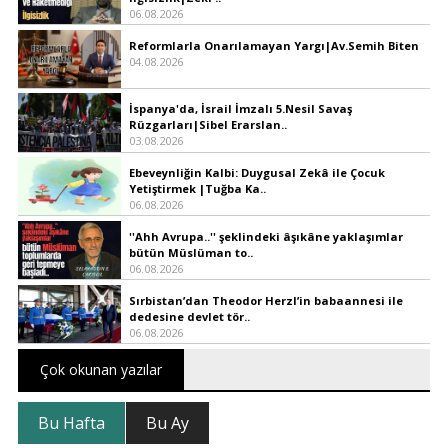
06.08.2026
Reformlarla Onarılamayan Yargı|Av.Semih Biten
04.08.2026
İspanya'da, İsrail İmzalı 5.Nesil Savaş
Rüzgarları|Sibel Erarslan..
03.08.2026
Ebeveynliğin Kalbi: Duygusal Zekâ ile Çocuk
Yetiştirmek |Tuğba Ka..
06.08.2026
''Ahh Avrupa..'' şeklindeki âşıkâne yaklaşımlar
bütün Müslüman to..
06.08.2026
Sırbistan’dan Theodor Herzl’in babaannesi ile
dedesine devlet tör..
06.08.2026
Çok okunan yazılar
Bu Hafta
Bu Ay