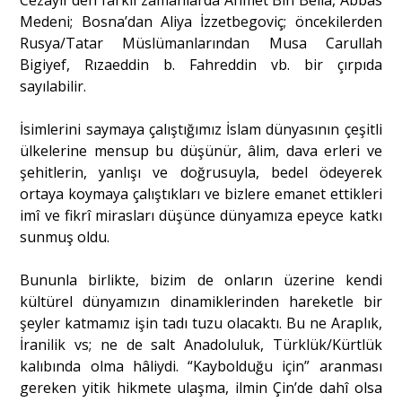
Cezayir’den farklı zamanlarda Ahmet Bin Bella, Abbas
Medeni; Bosna’dan Aliya İzzetbegoviç; öncekilerden
Rusya/Tatar Müslümanlarından Musa Carullah
Bigiyef, Rızaeddin b. Fahreddin vb. bir çırpıda
sayılabilir.
İsimlerini saymaya çalıştığımız İslam dünyasının çeşitli
ülkelerine mensup bu düşünür, âlim, dava erleri ve
şehitlerin, yanlışı ve doğrusuyla, bedel ödeyerek
ortaya koymaya çalıştıkları ve bizlere emanet ettikleri
imî ve fikrî mirasları düşünce dünyamıza epeyce katkı
sunmuş oldu.
Bununla birlikte, bizim de onların üzerine kendi
kültürel dünyamızın dinamiklerinden hareketle bir
şeyler katmamız işin tadı tuzu olacaktı. Bu ne Araplık,
İranilik vs; ne de salt Anadoluluk, Türklük/Kürtlük
kalıbında olma hâliydi. “Kaybolduğu için” aranması
gereken yitik hikmete ulaşma, ilmin Çin’de dahî olsa