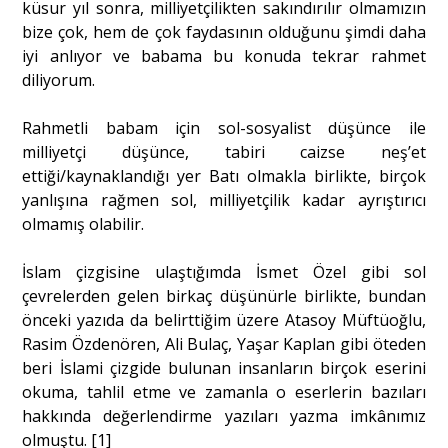
küsur yıl sonra, milliyetçilikten sakındırılır olmamızın
bize çok, hem de çok faydasının olduğunu şimdi daha
iyi anlıyor ve babama bu konuda tekrar rahmet
diliyorum.
Rahmetli babam için sol-sosyalist düşünce ile
milliyetçi düşünce, tabiri caizse neş’et
ettiği/kaynaklandığı yer Batı olmakla birlikte, birçok
yanlışına rağmen sol, milliyetçilik kadar ayrıştırıcı
olmamış olabilir.
İslam çizgisine ulaştığımda İsmet Özel gibi sol
çevrelerden gelen birkaç düşünürle birlikte, bundan
önceki yazıda da belirttiğim üzere Atasoy Müftüoğlu,
Rasim Özdenören, Ali Bulaç, Yaşar Kaplan gibi öteden
beri İslami çizgide bulunan insanların birçok eserini
okuma, tahlil etme ve zamanla o eserlerin bazıları
hakkında değerlendirme yazıları yazma imkânımız
olmuştu. [1]