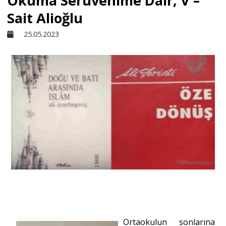
Okuma Serüvenime Dâir, V –
Sait Alioğlu
Sivil Toplum
25.05.2023
Kültür - Sanat
Ekonomi
Dünya
Yorum - Analiz
Söyleşi
Ortaokulun sonlarına
Yazı Dizisi