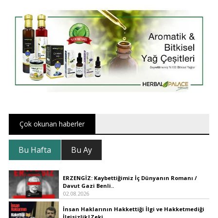
Çok okunan haberler
Bu Hafta
Bu Ay
ERZENGİZ: Kaybettiğimiz İç Dünyanın Romanı /
Davut Gazi Benli..
02.08.2026
İnsan Haklarının Hakkettiği İlgi ve Hakketmediği
İlgisizlik|Zeki ..