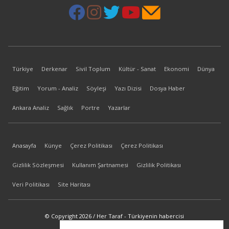
Türkiye
Derkenar
Sivil Toplum
Kültür - Sanat
Ekonomi
Dünya
Eğitim
Yorum - Analiz
Söyleşi
Yazı Dizisi
Dosya Haber
Ankara Analiz
Sağlık
Portre
Yazarlar
Anasayfa
Künye
Çerez Politikası
Çerez Politikası
Gizlilik Sözleşmesi
Kullanım Şartnamesi
Gizlilik Politikası
Veri Politikası
Site Haritası
© Copyright 2026 / Her Taraf - Türkiyenin habercisi