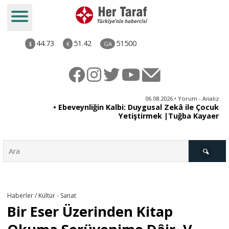
44.73
51.42
51500
$
€
GA
ya
06.08.2026 • Yorum - Analiz
rı
• Ebeveynliğin Kalbi: Duygusal Zekâ ile Çocuk
Yetiştirmek |Tuğba Kayaer
Türkiye
Haberler / Kültür - Sanat
Bir Eser Üzerinden Kitap
Derkenar