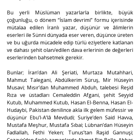
Bu yerli Müslüman yazarlarla birlikte, büyük
çoğunluğu, o dönem “İslam devrimi” formu içerisinde
mütalaa edilen İranlı yazar, düşünür ve âlimlerin
eserleri ile Sünni dünyada eser veren, düşünce üreten
ve bu uğurda mücadele edip türlü eziyetlere katlanan
ve dahası şehit olan/edilen dava erlerinin de değerleri
eserlerinden bahsetmek gerekir.
Bunlar; İran’dan Ali Şeriati, Murtaza Mutahhari,
Mahmut Talegani, Abdülkerim Süruş, Mir Hüseyin
Musavi; Mısır’dan Muhammed Abduh, talebesi Reşid
Rıza ve üstadları Cemaleddin Afgani, şehit Seyyid
Kutub, Muhammed Kutub, Hasan El-Benna, Hasan El-
Hudaybi, Pakistan denilince akla ilk gelem müfessir ve
düşünür Ebu’l-A’lâ Mevdudi; Suriye’den Said Havva,
Mustafa Meşhur, Mustafa Sıbai; Lübnan’dan Hüseyin
Fadlallah, Fethi Yeken; Tunus’tan Raşid Gannuşi;