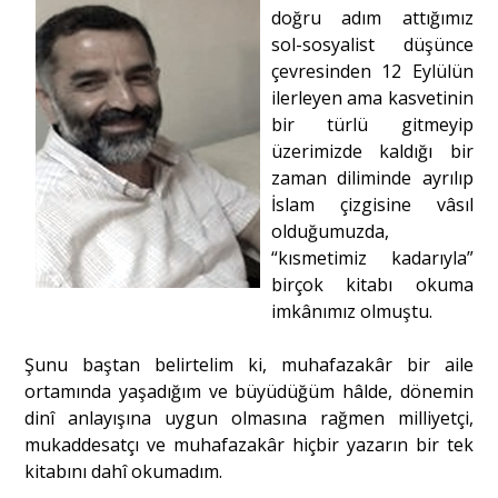
doğru adım attığımız
sol-sosyalist düşünce
Portre
çevresinden 12 Eylülün
ilerleyen ama kasvetinin
bir türlü gitmeyip
Yazarlar
üzerimizde kaldığı bir
zaman diliminde ayrılıp
İslam çizgisine vâsıl
olduğumuzda,
“kısmetimiz kadarıyla”
Eğitim
birçok kitabı okuma
imkânımız olmuştu.
Dosya Haber
Şunu baştan belirtelim ki, muhafazakâr bir aile
Ankara Analiz
ortamında yaşadığım ve büyüdüğüm hâlde, dönemin
dinî anlayışına uygun olmasına rağmen milliyetçi,
Sağlık
mukaddesatçı ve muhafazakâr hiçbir yazarın bir tek
kitabını dahî okumadım.