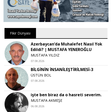
Fikir Dünyası
Azerbaycan’da Muhalefet Nasıl Yok
Edildi? | MUSTAFA YENEROĞLU
MUSTAFA YILDIZ
07.08.2026
BİLGİNİN İNSANİLEŞTİRİLMESİ-3
ÜSTÜN BOL
07.08.2026
işte ben biraz da o hasreti severim.
MUSTAFA AKMEŞE
06.08.2026