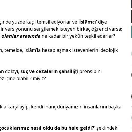
çinde yüzde kaç’ı temsil ediyorlar ve
‘İslâmcı’
diye
ir versiyonunu sergilemek isteyen birkaç öğrenci varsa;
ı olanlar arasında
ne kadar bir yekûn teşkil ederler?
n, temelde, İslâm’la hesaplaşmak isteyenlerin ideolojik
an dolayı,
suç ve cezaların şahsîliği
prensibini
 içine alabilir miyiz?
ıkla karşılayıp, kendi inanç dünyamızın insanlarını başka
çocuklarımız nasıl oldu da bu hale geldi?’
şeklindeki