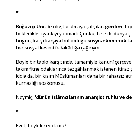
*
Boğaziçi Üni.
’de oluşturulmaya çalışılan
gerilim
, to
bekledikleri yankıyı yapmadı. Çünkü, hele de dünya ç
bugün, karşı karşıya bulunduğu
sosyo-ekonomik
ta
her sosyal kesimi fedakârlığa çağırıyor.
Böyle bir tablo karşısında, tamamiyle kanunî çerçeve 
takım fitne odaklarınca tezgâhlanmak istenen itiraz gö
iddia da, bir kısım Müslümanları daha bir rahatsız et
kurnazlığı sözkonusu..
Neymiş,
'dünün İslâmcılarının anarşist ruhlu ve de
*
Evet, böyleleri yok mu?