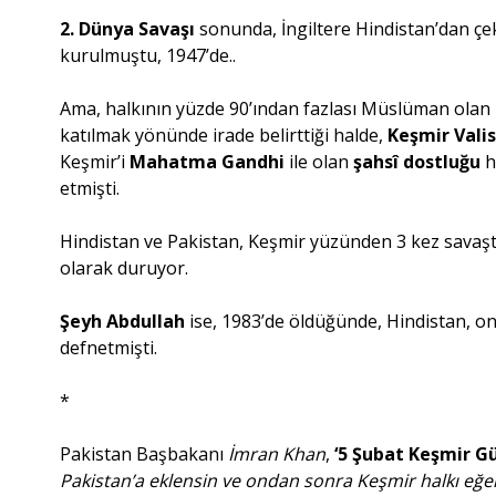
2. Dünya Savaşı
sonunda, İngiltere Hindistan’dan çek
kurulmuştu, 1947’de..
Ama, halkının yüzde 90’ından fazlası Müslüman olan 
katılmak yönünde irade belirttiği halde,
Keşmir Vali
Keşmir’i
Mahatma Gandhi
ile olan
şahsî dostluğu
h
etmişti.
Hindistan ve Pakistan, Keşmir yüzünden 3 kez savaş
olarak duruyor.
Şeyh Abdullah
ise, 1983’de öldüğünde, Hindistan, o
defnetmişti.
*
Pakistan Başbakanı
İmran Khan
,
‘5 Şubat Keşmir G
Pakistan’a eklensin ve ondan sonra Keşmir halkı eğer