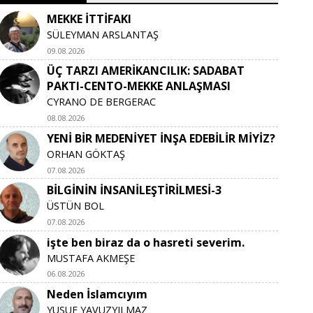
MEKKE İTTİFAKI
SÜLEYMAN ARSLANTAŞ
09.08.2026
ÜÇ TARZI AMERİKANCILIK: SADABAT
PAKTI-CENTO-MEKKE ANLAŞMASI
CYRANO DE BERGERAC
08.08.2026
YENİ BİR MEDENİYET İNŞA EDEBİLİR MİYİZ?
ORHAN GÖKTAŞ
07.08.2026
BİLGİNİN İNSANİLEŞTİRİLMESİ-3
ÜSTÜN BOL
07.08.2026
işte ben biraz da o hasreti severim.
MUSTAFA AKMEŞE
06.08.2026
Neden İslamcıyım
YUSUF YAVUZYILMAZ