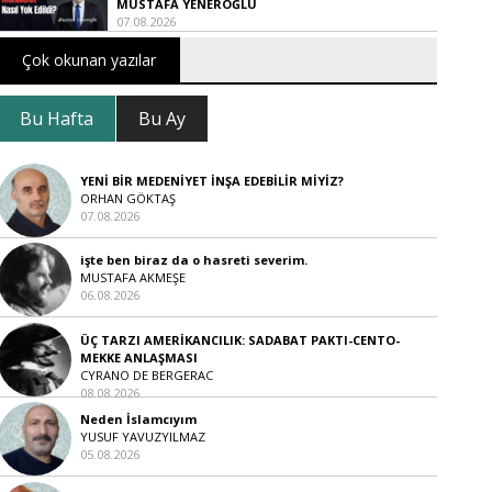
MUSTAFA YENEROĞLU
07.08.2026
Çok okunan yazılar
Bu Hafta
Bu Ay
YENİ BİR MEDENİYET İNŞA EDEBİLİR MİYİZ?
ORHAN GÖKTAŞ
07.08.2026
işte ben biraz da o hasreti severim.
MUSTAFA AKMEŞE
06.08.2026
ÜÇ TARZI AMERİKANCILIK: SADABAT PAKTI-CENTO-
MEKKE ANLAŞMASI
CYRANO DE BERGERAC
08.08.2026
Neden İslamcıyım
YUSUF YAVUZYILMAZ
05.08.2026