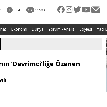
rkiye
07.08.2026 • Dünya
ttı!
• Gannuşi'nin serbest bırakılması için çağrı
73
€
51.42
GA
51500
irdi
anat
Ekonomi
Dünya
Yorum - Analiz
Söyleşi
Yazı D
ının ‘Devrimci’liğe Özenen
GİL