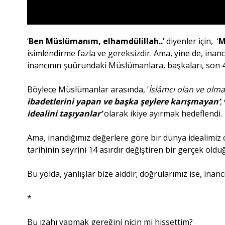
‘
Ben Müslümanım, elhamdülillah..’
diyenler için, ‘
M
isimlendirme fazla ve gereksizdir. Ama, yine de, inan
inancının şuûrundaki Müslümanlara, başkaları, son 4
Böylece Müslümanlar arasında, ‘
İslâmcı olan ve olm
ibadetlerini yapan ve başka şeylere karışmayan’
,
idealini taşıyanlar’
olarak ikiye ayırmak hedeflendi.
Ama, inandığımız değerlere göre bir dünya idealimiz o
tarihinin seyrini 14 asırdır değiştiren bir gerçek old
Bu yolda, yanlışlar bize aiddir; doğrularımız ise, ina
*
Bu izahı yapmak gereğini niçin mi hissettim?