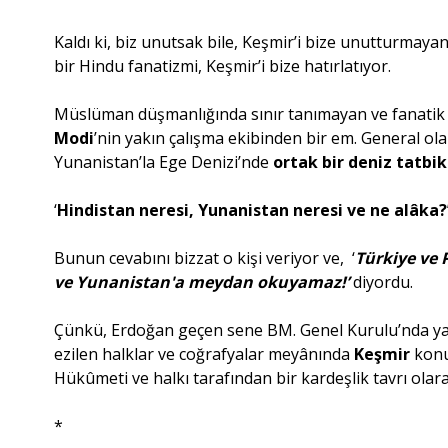
Kaldı ki, biz unutsak bile, Keşmir’i bize unutturmaya
bir Hindu fanatizmi, Keşmir’i bize hatırlatıyor.
Müslüman düşmanlığında sınır tanımayan ve fanatik 
Modi
’nin yakın çalışma ekibinden bir em. General ol
Yunanistan’la Ege Denizi’nde
ortak bir deniz tatbik
‘
Hindistan neresi, Yunanistan neresi ve ne alâka?
Bunun cevabını bizzat o kişi veriyor ve, ‘
Türkiye ve 
ve Yunanistan'a meydan okuyamaz!’
diyordu.
Çünkü, Erdoğan geçen sene BM. Genel Kurulu’nda ya
ezilen halklar ve coğrafyalar meyânında
Keşmir
konu
Hükûmeti ve halkı tarafından bir kardeşlik tavrı olar
*