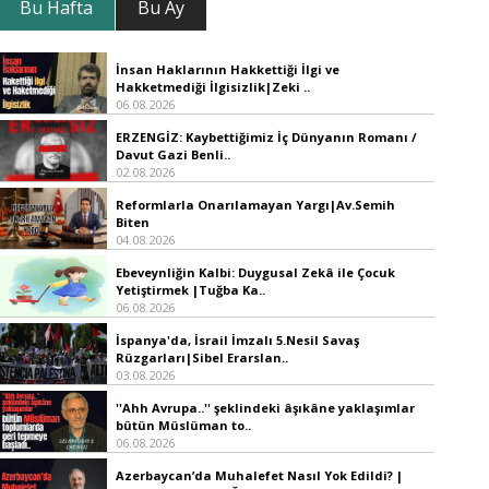
Bu Hafta
Bu Ay
İnsan Haklarının Hakkettiği İlgi ve
Hakketmediği İlgisizlik|Zeki ..
06.08.2026
ERZENGİZ: Kaybettiğimiz İç Dünyanın Romanı /
Davut Gazi Benli..
02.08.2026
Reformlarla Onarılamayan Yargı|Av.Semih
Biten
04.08.2026
Ebeveynliğin Kalbi: Duygusal Zekâ ile Çocuk
Yetiştirmek |Tuğba Ka..
06.08.2026
İspanya'da, İsrail İmzalı 5.Nesil Savaş
Rüzgarları|Sibel Erarslan..
03.08.2026
''Ahh Avrupa..'' şeklindeki âşıkâne yaklaşımlar
bütün Müslüman to..
06.08.2026
Azerbaycan’da Muhalefet Nasıl Yok Edildi? |