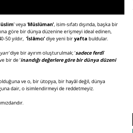
üslim
’ veya ‘
Müslüman’
, isim-sıfatı dışında, başka bir
cına göre bir dünya düzenine erişmeyi ideal edinen,
0-50 yıldır,
‘İslâmcı’
diye yeni bir
yafta
buldular.
ayan’
diye bir ayırım oluşturulmak; ‘
sadece ferdî
 ve bir de ‘
inandığı değerlere göre bir dünya düzeni
lduğuna ve o, bir ütopya, bir hayâl değil, dünya
uğuna dair, o isimlendirmeyi de reddetmeyiz.
ncımızdandır.