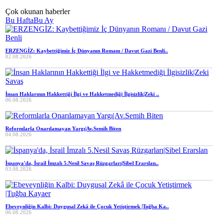
Çok okunan haberler
Bu Hafta
Bu Ay
ERZENGİZ: Kaybettiğimiz İç Dünyanın Romanı / Davut Gazi Benli..
02.08.2026
İnsan Haklarının Hakkettiği İlgi ve Hakketmediği İlgisizlik|Zeki ..
06.08.2026
Reformlarla Onarılamayan Yargı|Av.Semih Biten
04.08.2026
İspanya'da, İsrail İmzalı 5.Nesil Savaş Rüzgarları|Sibel Erarslan..
03.08.2026
Ebeveynliğin Kalbi: Duygusal Zekâ ile Çocuk Yetiştirmek |Tuğba Ka..
06.08.2026