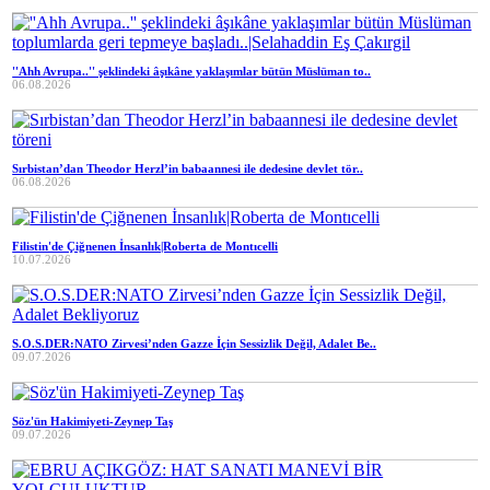
''Ahh Avrupa..'' şeklindeki âşıkâne yaklaşımlar bütün Müslüman to..
06.08.2026
Sırbistan’dan Theodor Herzl’in babaannesi ile dedesine devlet tör..
06.08.2026
Filistin'de Çiğnenen İnsanlık|Roberta de Montıcelli
10.07.2026
S.O.S.DER:NATO Zirvesi’nden Gazze İçin Sessizlik Değil, Adalet Be..
09.07.2026
Söz'ün Hakimiyeti-Zeynep Taş
09.07.2026