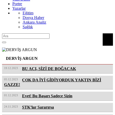
Portre
Yazarlar
Eğitim
Dosya Haber
Ankara Analiz
Sağlık
DERVİŞ ARGUN
19.12.2023
BU ACI, SİZİ DE BOĞACAK
05.12.2023
ÇOK DA İYİ GİDİYORDUK YAKTIN BİZİ
GAZZE!
01.12.2023
Evet! Bu Başarı Sadece Sizin
24.11.2023
STK’lar Sararırsa