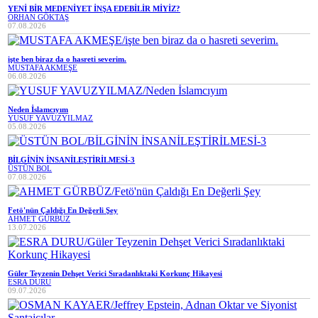
YENİ BİR MEDENİYET İNŞA EDEBİLİR MİYİZ?
ORHAN GÖKTAŞ
07.08.2026
işte ben biraz da o hasreti severim.
MUSTAFA AKMEŞE
06.08.2026
Neden İslamcıyım
YUSUF YAVUZYILMAZ
05.08.2026
BİLGİNİN İNSANİLEŞTİRİLMESİ-3
ÜSTÜN BOL
07.08.2026
Fetö'nün Çaldığı En Değerli Şey
AHMET GÜRBÜZ
13.07.2026
Güler Teyzenin Dehşet Verici Sıradanlıktaki Korkunç Hikayesi
ESRA DURU
09.07.2026