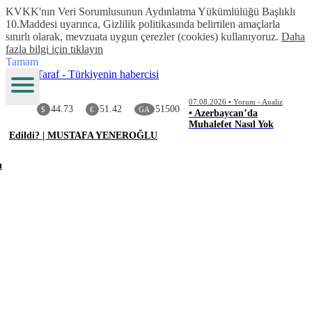
KVKK'nın Veri Sorumlusunun Aydınlatma Yükümlülüğü Başlıklı
10.Maddesi uyarınca, Gizlilik politikasında belirtilen amaçlarla
sınırlı olarak, mevzuata uygun çerezler (cookies) kullanıyoruz.
Daha
fazla bilgi için tıklayın
Tamam
07.08.2026 • Yorum - Analiz
44.73
51.42
51500
$
€
GA
• Azerbaycan’da
Muhalefet Nasıl Yok
Edildi? | MUSTAFA YENEROĞLU
ı