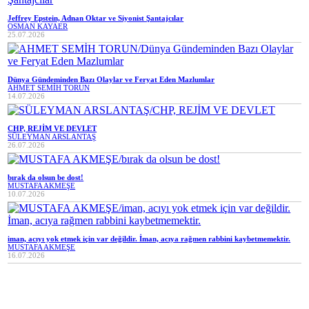
Jeffrey Epstein, Adnan Oktar ve Siyonist Şantajcılar
OSMAN KAYAER
25.07.2026
Dünya Gündeminden Bazı Olaylar ve Feryat Eden Mazlumlar
AHMET SEMİH TORUN
14.07.2026
CHP, REJİM VE DEVLET
SÜLEYMAN ARSLANTAŞ
26.07.2026
bırak da olsun be dost!
MUSTAFA AKMEŞE
10.07.2026
iman, acıyı yok etmek için var değildir. İman, acıya rağmen rabbini kaybetmemektir.
MUSTAFA AKMEŞE
16.07.2026