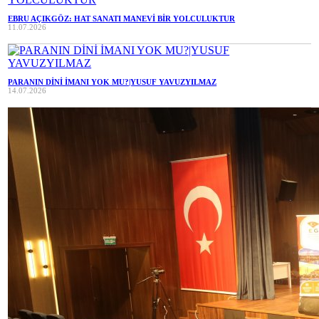
EBRU AÇIKGÖZ: HAT SANATI MANEVİ BİR YOLCULUKTUR
11.07.2026
PARANIN DİNİ İMANI YOK MU?|YUSUF YAVUZYILMAZ
14.07.2026