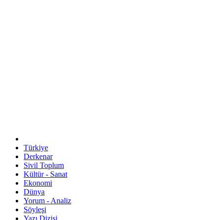
Türkiye
Derkenar
Sivil Toplum
Kültür - Sanat
Ekonomi
Dünya
Yorum - Analiz
Söyleşi
Yazı Dizisi