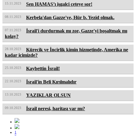
15.11.2023
Sen HAMAS’ı işgalci çeteye sor!
08.11.2023
Kerbela'dan Gazze'ye, Hür b. Yezid olmak.
07.11.2023
İsrail'i durdurmak mı zor, Gazze'yi boşaltmak mı
kolay?
28.10.2023
Kürecik ve İncirlik kimin hizmetinde, Amerika ne
kadar içimizde?
25.10.2023
Kaybettin İsrail!
22.10.2023
İsrail'in Beli Kırılmalıdır
13.10.2023
YAZIKLAR OLSUN
09.10.2023
İsrail neresi, haritası var mı?
1