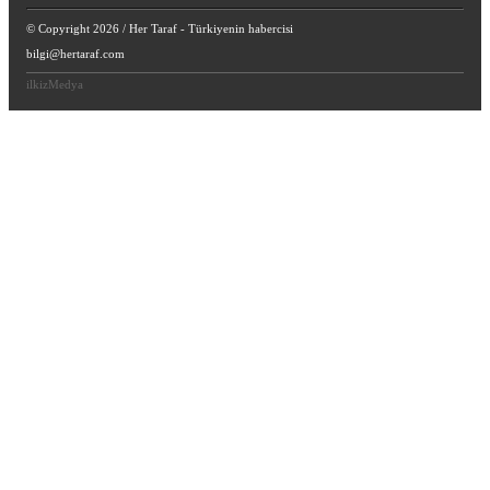
© Copyright 2026 / Her Taraf - Türkiyenin habercisi
bilgi@hertaraf.com
ilkizMedya