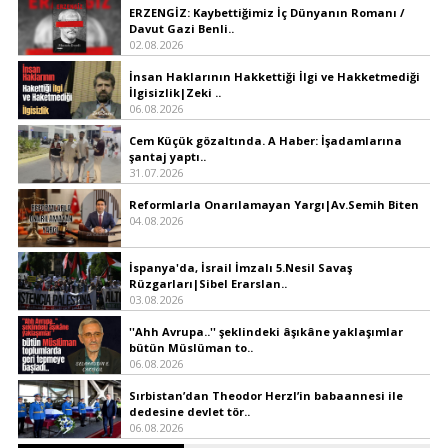
ERZENGİZ: Kaybettiğimiz İç Dünyanın Romanı /
Davut Gazi Benli..
02.08.2026
İnsan Haklarının Hakkettiği İlgi ve Hakketmediği
İlgisizlik|Zeki ..
06.08.2026
Cem Küçük gözaltında. A Haber: İşadamlarına
şantaj yaptı..
31.07.2026
Reformlarla Onarılamayan Yargı|Av.Semih Biten
04.08.2026
İspanya'da, İsrail İmzalı 5.Nesil Savaş
Rüzgarları|Sibel Erarslan..
03.08.2026
''Ahh Avrupa..'' şeklindeki âşıkâne yaklaşımlar
bütün Müslüman to..
06.08.2026
Sırbistan’dan Theodor Herzl’in babaannesi ile
dedesine devlet tör..
06.08.2026