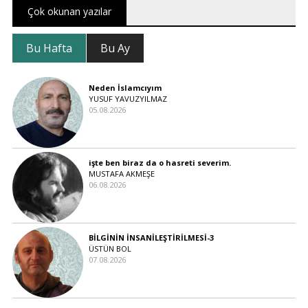
Çok okunan yazılar
Bu Hafta
Bu Ay
Neden İslamcıyım
YUSUF YAVUZYILMAZ
05.08.2026
işte ben biraz da o hasreti severim.
MUSTAFA AKMEŞE
06.08.2026
BİLGİNİN İNSANİLEŞTİRİLMESİ-3
ÜSTÜN BOL
07.08.2026