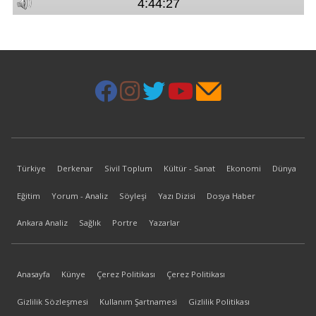
Türkiye
Derkenar
Sivil Toplum
Kültür - Sanat
Ekonomi
Dünya
Eğitim
Yorum - Analiz
Söyleşi
Yazı Dizisi
Dosya Haber
Ankara Analiz
Sağlık
Portre
Yazarlar
Anasayfa
Künye
Çerez Politikası
Çerez Politikası
Gizlilik Sözleşmesi
Kullanım Şartnamesi
Gizlilik Politikası