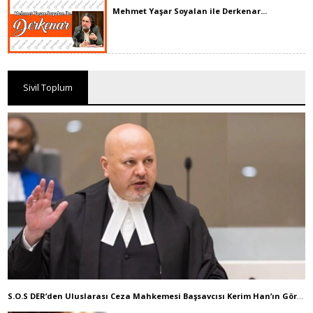
Mehmet Yaşar Soyalan ile Derkenar...
Sivil Toplum
S.O.S DER’den Uluslarası Ceza Mahkemesi Başsavcısı Kerim Han’ın Görevden Alınmasına Dair Basın Açıklaması