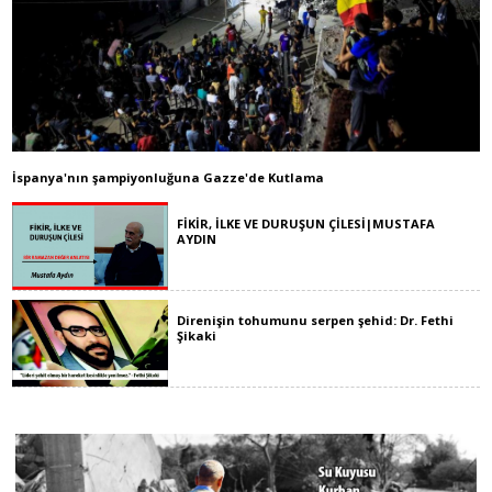
İspanya'nın şampiyonluğuna Gazze'de Kutlama
FİKİR, İLKE VE DURUŞUN ÇİLESİ|MUSTAFA
AYDIN
Direnişin tohumunu serpen şehid: Dr. Fethi
Şikaki