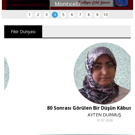
Montıcelli
1
2
3
4
5
6
7
8
9
10
Fikir Dünyası
80 Sonrası Görülen Bir Düşün Kâbusa Dönüşmesi
AYTEN DURMUŞ
31.07.2026