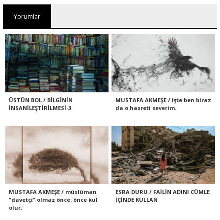
Yorumlar
ÜSTÜN BOL / BİLGİNİN
MUSTAFA AKMEŞE / işte ben biraz
İNSANİLEŞTİRİLMESİ-3
da o hasreti severim.
MUSTAFA AKMEŞE / müslüman
ESRA DURU / FAİLİN ADINI CÜMLE
"davetçi" olmaz önce. önce kul
İÇİNDE KULLAN
olur.