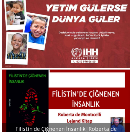
Portre
Yazarlar
Eğitim
Dosya Haber
Ankara Analiz
Sağlık
Filistin'de Çiğnenen İnsanlık|Roberta de