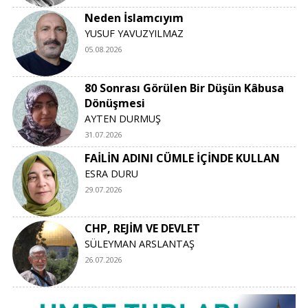
Neden İslamcıyım
YUSUF YAVUZYILMAZ
05.08.2026
80 Sonrası Görülen Bir Düşün Kâbusa
Dönüşmesi
AYTEN DURMUŞ
31.07.2026
FAİLİN ADINI CÜMLE İÇİNDE KULLAN
ESRA DURU
29.07.2026
CHP, REJİM VE DEVLET
SÜLEYMAN ARSLANTAŞ
26.07.2026