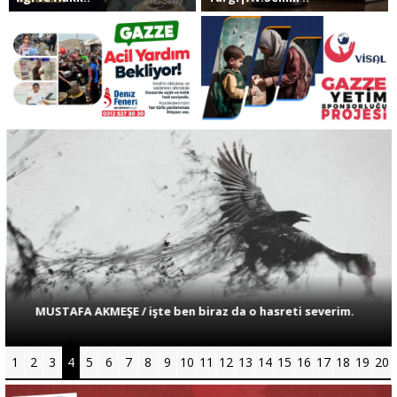
Sivil Toplum
Kültür - Sanat
Ekonomi
Dünya
Yorum - Analiz
MUSTAFA AKMEŞE / işte ben biraz da o hasreti severim.
Söyleşi
1
2
3
4
5
6
7
8
9
10
11
12
13
14
15
16
17
18
19
20
Yazı Dizisi