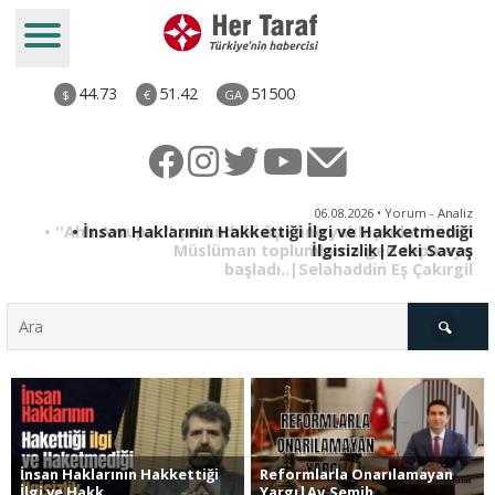
44.73
51.42
51500
$
€
GA
iz
06.08.2026 • Yorum - Analiz
ün
• İnsan Haklarının Hakkettiği İlgi ve Hakketmediği
•
ye
İlgisizlik|Zeki Savaş
il
Türkiye
İnsan Haklarının Hakkettiği
Reformlarla Onarılamayan
Derkenar
İlgi ve Hakk..
Yargı|Av.Semih ..