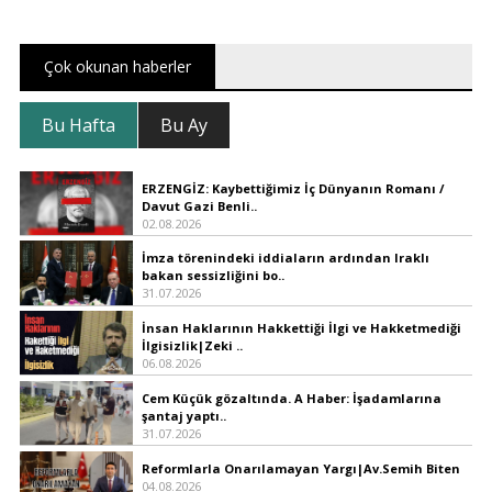
Çok okunan haberler
Bu Hafta
Bu Ay
ERZENGİZ: Kaybettiğimiz İç Dünyanın Romanı /
Davut Gazi Benli..
02.08.2026
İmza törenindeki iddiaların ardından Iraklı
bakan sessizliğini bo..
31.07.2026
İnsan Haklarının Hakkettiği İlgi ve Hakketmediği
İlgisizlik|Zeki ..
06.08.2026
Cem Küçük gözaltında. A Haber: İşadamlarına
şantaj yaptı..
31.07.2026
Reformlarla Onarılamayan Yargı|Av.Semih Biten
04.08.2026