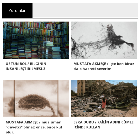
Yorumlar
ÜSTÜN BOL / BİLGİNİN
MUSTAFA AKMEŞE / işte ben biraz
İNSANİLEŞTİRİLMESİ-3
da o hasreti severim.
MUSTAFA AKMEŞE / müslüman
ESRA DURU / FAİLİN ADINI CÜMLE
"davetçi" olmaz önce. önce kul
İÇİNDE KULLAN
olur.