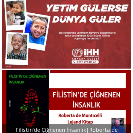
Portre
Yazarlar
Eğitim
Dosya Haber
Ankara Analiz
Sağlık
Filistin'de Çiğnenen İnsanlık|Roberta de