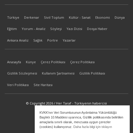
Türkiye
Derkenar
Sivil Toplum
Kültür - Sanat
Ekonomi
Dünya
Eğitim
Yorum - Analiz
Söyleşi
Yazı Dizisi
Dosya Haber
Ankara Analiz
Sağlık
Portre
Yazarlar
Anasayfa
Künye
Çerez Politikası
Çerez Politikası
Gizlilik Sözleşmesi
Kullanım Şartnamesi
Gizlilik Politikası
Veri Politikası
Site Haritası
© Copyright 2026 / Her Taraf - Türkiyenin habercisi
KVKK'nın Veri Sorumlusunun Aydınlatma Yükümlülüğü
bilgi@hertaraf.com
Başlıklı 10.Maddesi uyarınca, Gizlilik politikasında belirtilen
amaçlarla sınırlı olarak, mevzuata uygun çerezler
(cookies) kullanıyoruz.
Daha fazla bilgi için tıklayın