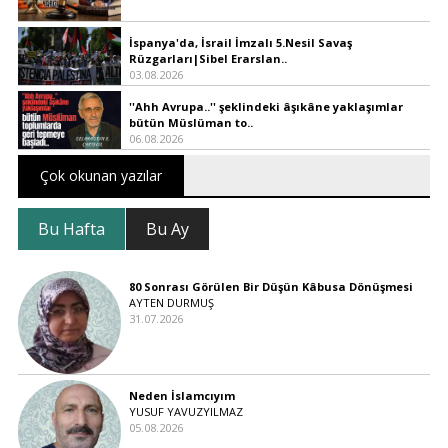
İspanya'da, İsrail İmzalı 5.Nesil Savaş
Rüzgarları|Sibel Erarslan..
03.08.2026
''Ahh Avrupa..'' şeklindeki âşıkâne yaklaşımlar
bütün Müslüman to..
06.08.2026
Çok okunan yazılar
Bu Hafta
Bu Ay
80 Sonrası Görülen Bir Düşün Kâbusa Dönüşmesi
AYTEN DURMUŞ
31.07.2026
Neden İslamcıyım
YUSUF YAVUZYILMAZ
05.08.2026