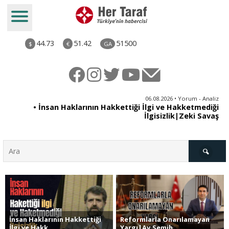
44.73
51.42
51500
$
€
GA
iz
06.08.2026 • Yorum - Analiz
ün
• İnsan Haklarının Hakkettiği İlgi ve Hakketmediği
•
ye
İlgisizlik|Zeki Savaş
il
Türkiye
İnsan Haklarının Hakkettiği
Reformlarla Onarılamayan
Derkenar
İlgi ve Hakk..
Yargı|Av.Semih ..