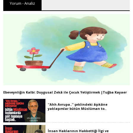
Yorum - Analiz
Ebeveynliğin Kalbi: Duygusal Zekâ ile Çocuk Yetiştirmek |Tuğba Kayaer
''Ahh Avrupa..'' şeklindeki âşıkâne
yaklaşımlar bütün Müslüman to..
İnsan Haklarının Hakkettiği İlgi ve