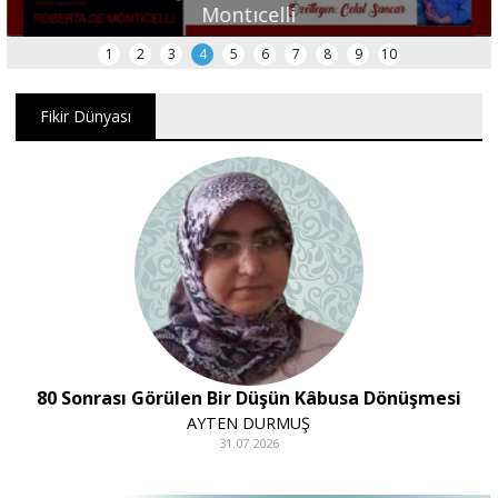
Montıcelli
1
2
3
4
5
6
7
8
9
10
Fikir Dünyası
80 Sonrası Görülen Bir Düşün Kâbusa Dönüşmesi
AYTEN DURMUŞ
31.07.2026