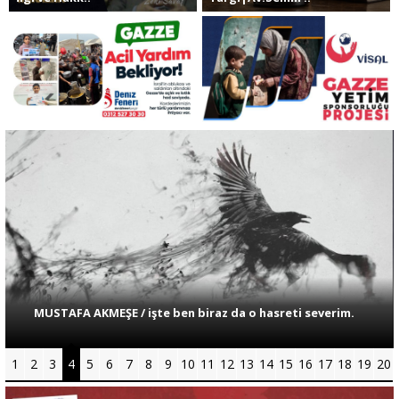
Sivil Toplum
Kültür - Sanat
Ekonomi
Dünya
Yorum - Analiz
MUSTAFA AKMEŞE / işte ben biraz da o hasreti severim.
Söyleşi
1
2
3
4
5
6
7
8
9
10
11
12
13
14
15
16
17
18
19
20
Yazı Dizisi