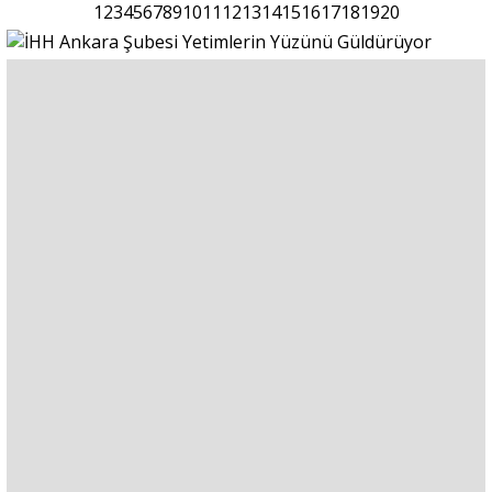
1
2
3
4
5
6
7
8
9
10
11
12
13
14
15
16
17
18
19
20
Portre
Yazarlar
Eğitim
Dosya Haber
Ankara Analiz
Sağlık