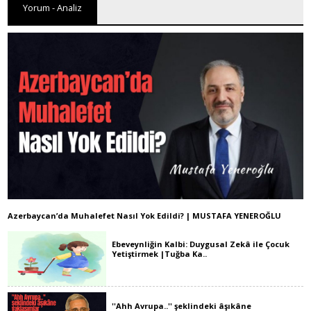
Yorum - Analiz
Azerbaycan’da Muhalefet Nasıl Yok Edildi? | MUSTAFA YENEROĞLU
Ebeveynliğin Kalbi: Duygusal Zekâ ile Çocuk
Yetiştirmek |Tuğba Ka..
''Ahh Avrupa..'' şeklindeki âşıkâne