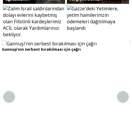
Sivil Toplum
Kültür - Sanat
Gannuşi'nin serbest bırakılması için çağrı
Ekonomi
Dünya
Yorum - Analiz
Söyleşi
Yazı Dizisi