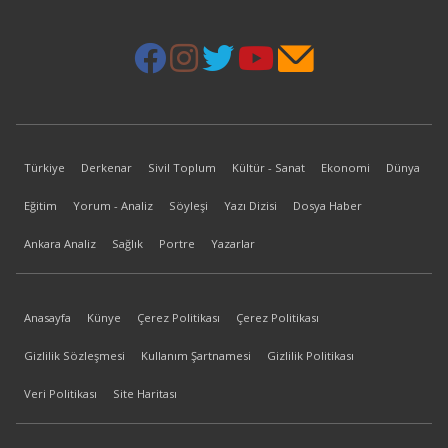
Türkiye
Derkenar
Sivil Toplum
Kültür - Sanat
Ekonomi
Dünya
Eğitim
Yorum - Analiz
Söyleşi
Yazı Dizisi
Dosya Haber
Ankara Analiz
Sağlık
Portre
Yazarlar
Anasayfa
Künye
Çerez Politikası
Çerez Politikası
Gizlilik Sözleşmesi
Kullanım Şartnamesi
Gizlilik Politikası
Veri Politikası
Site Haritası