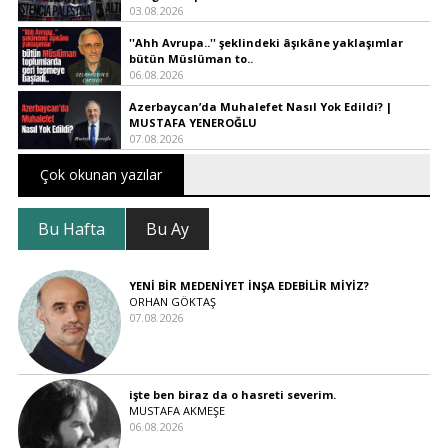
03.08.2026
''Ahh Avrupa..'' şeklindeki âşıkâne yaklaşımlar
bütün Müslüman to..
06.08.2026
Azerbaycan’da Muhalefet Nasıl Yok Edildi? |
MUSTAFA YENEROĞLU
07.08.2026
Çok okunan yazılar
Bu Hafta
Bu Ay
YENİ BİR MEDENİYET İNŞA EDEBİLİR MİYİZ?
ORHAN GÖKTAŞ
07.08.2026
işte ben biraz da o hasreti severim.
MUSTAFA AKMEŞE
06.08.2026