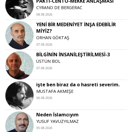
PAKTI-CENTO-MEKKE ANLAŞMASI
CYRANO DE BERGERAC
08.08.2026
YENİ BİR MEDENİYET İNŞA EDEBİLİR
MİYİZ?
ORHAN GÖKTAŞ
07.08.2026
BİLGİNİN İNSANİLEŞTİRİLMESİ-3
ÜSTÜN BOL
07.08.2026
işte ben biraz da o hasreti severim.
MUSTAFA AKMEŞE
06.08.2026
Neden İslamcıyım
YUSUF YAVUZYILMAZ
05.08.2026