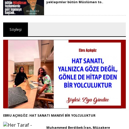
yaklaşımlar bütün Müslüman to..
Söyleşi
EBRU AÇIKGÖZ: HAT SANATI MANEVİ BİR YOLCULUKTUR
Muhammed Berdibek:İran, Müzakere