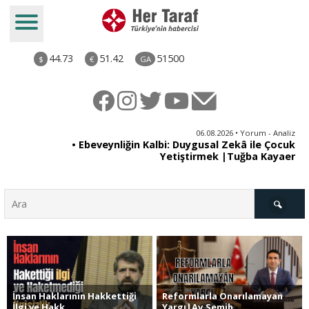
44.73
51.42
51500
$
€
GA
ya
06.08.2026 • Yorum - Analiz
rı
• Ebeveynliğin Kalbi: Duygusal Zekâ ile Çocuk
Yetiştirmek |Tuğba Kayaer
Türkiye
İnsan Haklarının Hakkettiği
Reformlarla Onarılamayan
Derkenar
İlgi ve Hakk..
Yargı|Av.Semih ..