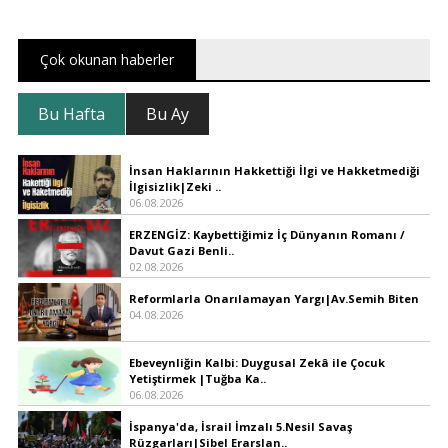
Çok okunan haberler
Bu Hafta
Bu Ay
İnsan Haklarının Hakkettiği İlgi ve Hakketmediği
İlgisizlik|Zeki ..
06.08.2026
ERZENGİZ: Kaybettiğimiz İç Dünyanın Romanı /
Davut Gazi Benli..
02.08.2026
Reformlarla Onarılamayan Yargı|Av.Semih Biten
04.08.2026
Ebeveynliğin Kalbi: Duygusal Zekâ ile Çocuk
Yetiştirmek |Tuğba Ka..
06.08.2026
İspanya'da, İsrail İmzalı 5.Nesil Savaş
Rüzgarları|Sibel Erarslan..