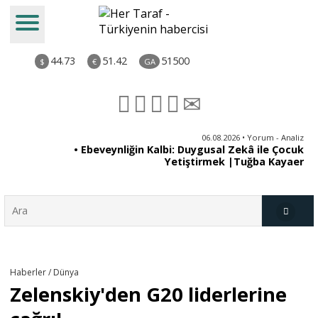
44.73
51.42
51500
$
€
GA
ya
06.08.2026 • Yorum - Analiz
rı
• Ebeveynliğin Kalbi: Duygusal Zekâ ile Çocuk
Yetiştirmek |Tuğba Kayaer
Türkiye
Haberler / Dünya
Zelenskiy'den G20 liderlerine
Derkenar