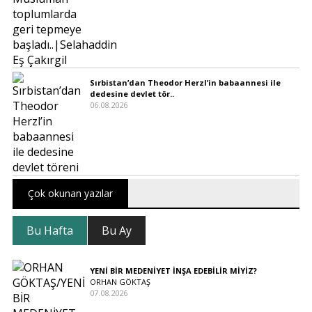
Sırbistan’dan Theodor Herzl’in babaannesi ile
dedesine devlet tör..
06.08.2026
Çok okunan yazılar
Bu Hafta
Bu Ay
YENİ BİR MEDENİYET İNŞA EDEBİLİR MİYİZ?
ORHAN GÖKTAŞ
07.08.2026