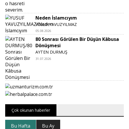
Neden İslamcıyım
YUSUF YAVUZYILMAZ
05.08.2026
80 Sonrası Görülen Bir Düşün Kâbusa
Dönüşmesi
AYTEN DURMUŞ
31.07.2026
Çok okunan haberler
Bu Hafta
Bu Ay