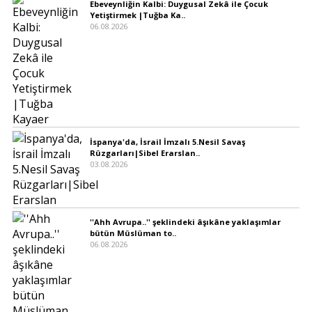
Ebeveynliğin Kalbi: Duygusal Zekâ ile Çocuk
Yetiştirmek |Tuğba Ka..
06.08.2026
İspanya'da, İsrail İmzalı 5.Nesil Savaş
Rüzgarları|Sibel Erarslan..
03.08.2026
''Ahh Avrupa..'' şeklindeki âşıkâne yaklaşımlar
bütün Müslüman to..
06.08.2026