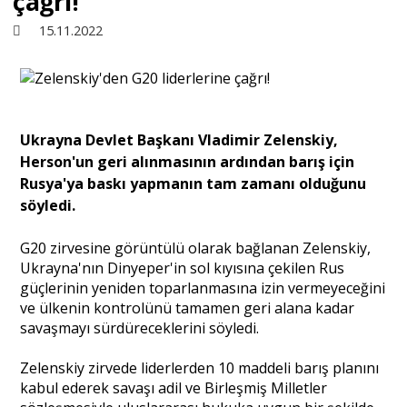
çağrı!
15.11.2022
Sivil Toplum
Kültür - Sanat
Ukrayna Devlet Başkanı Vladimir Zelenskiy,
Herson'un geri alınmasının ardından barış için
Ekonomi
Rusya'ya baskı yapmanın tam zamanı olduğunu
söyledi.
Dünya
G20 zirvesine görüntülü olarak bağlanan Zelenskiy,
Ukrayna'nın Dinyeper'in sol kıyısına çekilen Rus
Yorum - Analiz
güçlerinin yeniden toparlanmasına izin vermeyeceğini
ve ülkenin kontrolünü tamamen geri alana kadar
savaşmayı sürdüreceklerini söyledi.
Söyleşi
Zelenskiy zirvede liderlerden 10 maddeli barış planını
kabul ederek savaşı adil ve Birleşmiş Milletler
Yazı Dizisi