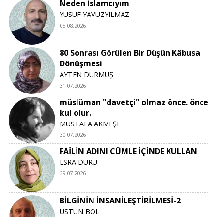
Neden İslamcıyım
YUSUF YAVUZYILMAZ
05.08.2026
80 Sonrası Görülen Bir Düşün Kâbusa
Dönüşmesi
AYTEN DURMUŞ
31.07.2026
müslüman "davetçi" olmaz önce. önce
kul olur.
MUSTAFA AKMEŞE
30.07.2026
FAİLİN ADINI CÜMLE İÇİNDE KULLAN
ESRA DURU
29.07.2026
BİLGİNİN İNSANİLEŞTİRİLMESİ-2
ÜSTÜN BOL