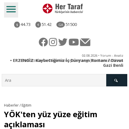
44.73
51.42
51500
$
€
GA
iz
02.08.2026 • Yorum - Analiz
en
• ERZENGİZ: Kaybettiğimiz İç Dünyanın Romanı / Davut
Gazi Benli
Türkiye
Haberler / Eğitim
YÖK'ten yüz yüze eğitim
Derkenar
açıklaması