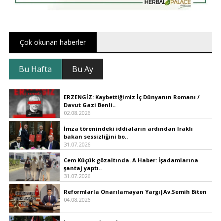
Çok okunan haberler
Bu Hafta
Bu Ay
ERZENGİZ: Kaybettiğimiz İç Dünyanın Romanı /
Davut Gazi Benli..
02.08.2026
İmza törenindeki iddiaların ardından Iraklı
bakan sessizliğini bo..
31.07.2026
Cem Küçük gözaltında. A Haber: İşadamlarına
şantaj yaptı..
31.07.2026
Reformlarla Onarılamayan Yargı|Av.Semih Biten
04.08.2026