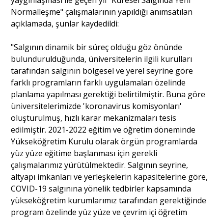
Normalleşme" çalışmalarının yapıldığı anımsatılan
Portre
açıklamada, şunlar kaydedildi:
"Salgının dinamik bir süreç olduğu göz önünde
Yazarlar
bulundurulduğunda, üniversitelerin ilgili kurulları
tarafından salgının bölgesel ve yerel seyrine göre
farklı programların farklı uygulamaları özelinde
planlama yapılması gerektiği belirtilmiştir. Buna göre
üniversitelerimizde 'koronavirus komisyonları'
Eğitim
oluşturulmuş, hızlı karar mekanizmaları tesis
edilmiştir. 2021-2022 eğitim ve öğretim döneminde
Dosya Haber
Yükseköğretim Kurulu olarak örgün programlarda
yüz yüze eğitime başlanması için gerekli
Ankara Analiz
çalışmalarımız yürütülmektedir. Salgının seyrine,
altyapı imkanları ve yerleşkelerin kapasitelerine göre,
Sağlık
COVID-19 salgınına yönelik tedbirler kapsamında
yükseköğretim kurumlarımız tarafından gerektiğinde
program özelinde yüz yüze ve çevrim içi öğretim