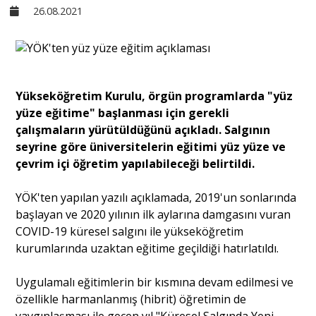
26.08.2021
Sivil Toplum
Kültür - Sanat
Yükseköğretim Kurulu, örgün programlarda "yüz
yüze eğitime" başlanması için gerekli
Ekonomi
çalışmaların yürütüldüğünü açıkladı. Salgının
seyrine göre üniversitelerin eğitimi yüz yüze ve
Dünya
çevrim içi öğretim yapılabileceği belirtildi.
YÖK'ten yapılan yazılı açıklamada, 2019'un sonlarında
Yorum - Analiz
başlayan ve 2020 yılının ilk aylarına damgasını vuran
COVID-19 küresel salgını ile yükseköğretim
kurumlarında uzaktan eğitime geçildiği hatırlatıldı.
Söyleşi
Uygulamalı eğitimlerin bir kısmına devam edilmesi ve
Yazı Dizisi
özellikle harmanlanmış (hibrit) öğretimin de
yaygınlaşması ile geçen yıl "Küresel Salgında Yeni