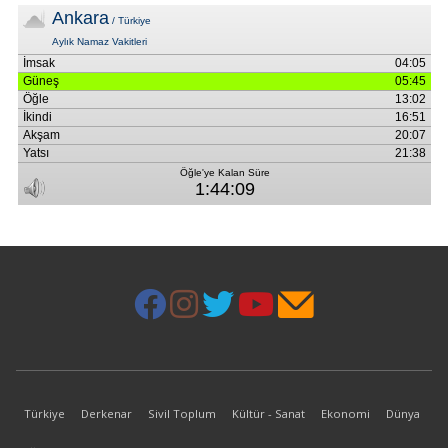
Türkiye
Derkenar
Sivil Toplum
Kültür - Sanat
Ekonomi
Dünya