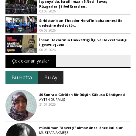
İspanya'da, İsrail İmzalı 5.Nesil Savaş
Rüzgarları|Sibel Erarslan..
03.08.2026
Sırbistan’dan Theodor Herzl’in babaannesi ile
dedesine devlet tör..
06.08.2026
İnsan Haklarının Hakkettiği İlgi ve Hakketmediği
İlgisizlik|Zeki ..
06.08.2026
Çok okunan yazılar
Bu Hafta
Bu Ay
80 Sonrası Görülen Bir Düşün Kâbusa Dönüşmesi
AYTEN DURMUŞ
31.07.2026
müslüman "davetçi" olmaz önce. önce kul olur.
MUSTAFA AKMEŞE