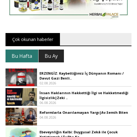
Çok okunan haberler
Bu Hafta
Bu Ay
ERZENGİZ: Kaybettiğimiz İç Dünyanın Romanı /
Davut Gazi Benli..
02.08.2026
İnsan Haklarının Hakkettiği İlgi ve Hakketmediği
İlgisizlik|Zeki ..
06.08.2026
Reformlarla Onarılamayan Yargı|Av.Semih Biten
04.08.2026
Ebeveynliğin Kalbi: Duygusal Zekâ ile Çocuk
Yetiştirmek |Tuğba Ka..