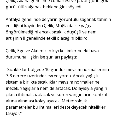
Çelik, Adana genelinde cumartesi ve pazar günü gök
gürültülü sağanak beklendiğini söyledi.
Portre
Antalya genelinde de yarın görüntülü sağanak tahmin
edildiğini kaydeden Çelik, Muğla'da ise yağış
öngörülmediğini ancak sıcaklık düşüşü ve nem
Yazarlar
artışının il genelinde etkili olacağını bildirdi.
Çelik, Ege ve Akdeniz'in kıyı kesimlerindeki hava
durumuna ilişkin ise şunları paylaştı:
Eğitim
"Sıcaklıklar bölgede 10 gündür mevsim normallerinin
Dosya Haber
7-8 derece üzerinde seyrediyordu. Ancak yağışlı
sistemle birlikte sıcaklıklar mevsim normallerine
Ankara Analiz
inecek. Yağışlarla nem de artacak. Dolayısıyla yangın
çıkma ihtimali azalacak ve süren yangınların kontrol
Sağlık
altına alınması kolaylaşacak. Meteorolojik
parametreler bu ihtimalleri destekleyecek nitelikleri
taşıyor."