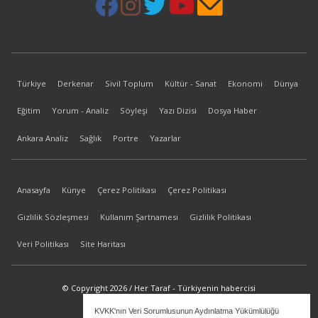
Türkiye
Derkenar
Sivil Toplum
Kültür - Sanat
Ekonomi
Dünya
Eğitim
Yorum - Analiz
Söyleşi
Yazı Dizisi
Dosya Haber
Ankara Analiz
Sağlık
Portre
Yazarlar
Anasayfa
Künye
Çerez Politikası
Çerez Politikası
Gizlilik Sözleşmesi
Kullanım Şartnamesi
Gizlilik Politikası
Veri Politikası
Site Haritası
© Copyright 2026 / Her Taraf - Türkiyenin habercisi
KVKK'nın Veri Sorumlusunun Aydınlatma Yükümlülüğü
bilgi@hertaraf.com