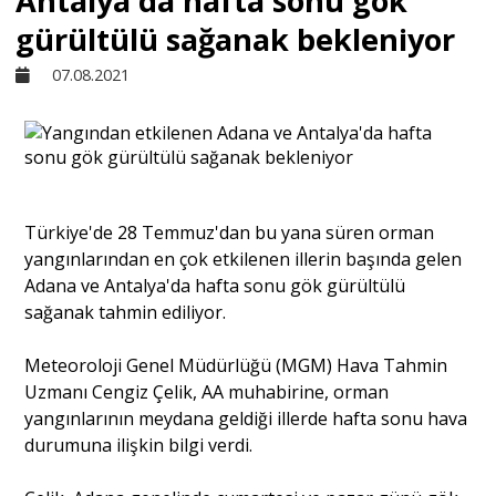
Antalya'da hafta sonu gök
gürültülü sağanak bekleniyor
Sivil Toplum
07.08.2021
Kültür - Sanat
Ekonomi
Türkiye'de 28 Temmuz'dan bu yana süren orman
yangınlarından en çok etkilenen illerin başında gelen
Dünya
Adana ve Antalya'da hafta sonu gök gürültülü
sağanak tahmin ediliyor.
Yorum - Analiz
Meteoroloji Genel Müdürlüğü (MGM) Hava Tahmin
Uzmanı Cengiz Çelik, AA muhabirine, orman
Söyleşi
yangınlarının meydana geldiği illerde hafta sonu hava
durumuna ilişkin bilgi verdi.
Yazı Dizisi