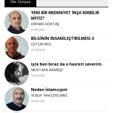
Fikir Dünyası
YENİ BİR MEDENİYET İNŞA EDEBİLİR
MİYİZ?
ORHAN GÖKTAŞ
07.08.2026
BİLGİNİN İNSANİLEŞTİRİLMESİ-3
ÜSTÜN BOL
07.08.2026
işte ben biraz da o hasreti severim.
MUSTAFA AKMEŞE
06.08.2026
Neden İslamcıyım
YUSUF YAVUZYILMAZ
05.08.2026