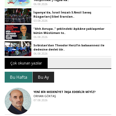
06.08.2026
İspanya'da, İsrail İmzalı 5.Nesil Savaş
Rüzgarları|Sibel Erarslan..
03.08.2026
''Ahh Avrupa..'' şeklindeki âşıkâne yaklaşımlar
bütün Müslüman to..
06.08.2026
Sırbistan’dan Theodor Herzl’in babaannesi ile
dedesine devlet tör..
06.08.2026
Çok okunan yazılar
Bu Hafta
Bu Ay
YENİ BİR MEDENİYET İNŞA EDEBİLİR MİYİZ?
ORHAN GÖKTAŞ
07.08.2026