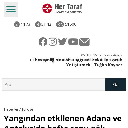
44.73
51.42
51500
$
€
GA
ya
06.08.2026 • Yorum - Analiz
rı
• Ebeveynliğin Kalbi: Duygusal Zekâ ile Çocuk
Yetiştirmek |Tuğba Kayaer
Türkiye
Haberler / Türkiye
Yangından etkilenen Adana ve
Derkenar