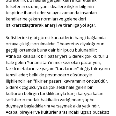
Görecelilik bu nesnel gerçeklikleri inkâr ederek
felsefenin özüne, yani ideallere ilişkin bilginin
tespitine ihanet eder ve aynı zamanda insanları
kendilerine çeken normları ve gelenekleri
istikrarsızlaştırarak anarşi ve tiranlığa yol açar.
Sofistlerinki gibi göreci kanaatlerin hangi bağlamda
ortaya çıktığı sorulmalıdır. Theaetetus diyaloğunun
geçtiği ortamda buna dair bir ipucu bulunabilir:
Atina'da kalabalık bir pazar yeri. Giderek çok kültürlü
hale gelen Yunanistan'ın merkezi olan pazar yeri,
farklı metaların ve yaşam "tarzlarının" değiş tokuşunu
temsil eder; belki de postmodern düşünceyle
ilişkilendirilen "fikirler pazarı" kavramının öncüsüdür.
Giderek çoğulcu ya da çok sesli hale gelen bir
kültürün belirgin farklılıklarıyla karşı karşıya kalan
sofistlerin mutlak hakikatin varlığından şüphe
duymaya başladıklarını varsaymak akla yatkındır.
Acaba, bireyler ve kültürler arasındaki uçsuz bucaksız