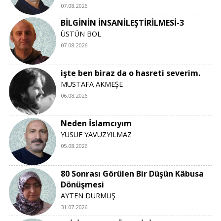
07.08.2026
BİLGİNİN İNSANİLEŞTİRİLMESİ-3
ÜSTÜN BOL
07.08.2026
işte ben biraz da o hasreti severim.
MUSTAFA AKMEŞE
06.08.2026
Neden İslamcıyım
YUSUF YAVUZYILMAZ
05.08.2026
80 Sonrası Görülen Bir Düşün Kâbusa
Dönüşmesi
AYTEN DURMUŞ
31.07.2026