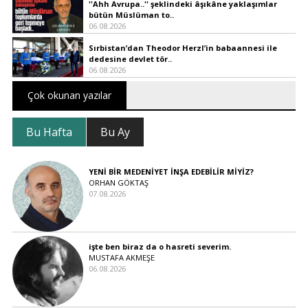
''Ahh Avrupa..'' şeklindeki âşıkâne yaklaşımlar
bütün Müslüman to..
06.08.2026
Sırbistan’dan Theodor Herzl’in babaannesi ile
dedesine devlet tör..
06.08.2026
Çok okunan yazılar
Bu Hafta
Bu Ay
YENİ BİR MEDENİYET İNŞA EDEBİLİR MİYİZ?
ORHAN GÖKTAŞ
07.08.2026
işte ben biraz da o hasreti severim.
MUSTAFA AKMEŞE
06.08.2026