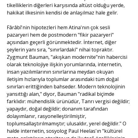
tikelliklerin diğerleri karşısında altüst olduğu yerde,
hakikat ilkesinin kendisi de anlaşılmaz hale gelir.
Fârâbî'nin hipotezleri hem Atina'nın çok sesli
pazaryeri hem de postmodern "fikir pazaryeri"
açısından geçerli görünmektedir. İnternet, diğer
şeylerin yanı sıra, "sınırlardaki" nihai topraktır.
Zygmunt Bauman, "akışkan modernite"nin habercisi
olarak teknolojiye ilişkin yorumlarında, internetin,
insan yazılımlarının sınırlarına meydan okuyan
iletişim hızlarıyla toplumlar arasındaki tüm doğal
sınırları erittiğinden bahseder. Modern teknolojinin
yansıttığı alan," diyor, Bauman "radikal biçimde
farklıdır: mühendislik ürünüdür, Tanrı vergisi değildir;
yapaydır, doğal değildir; donanım tarafından
dolayımlanır, rasyonelleştirilmiştir,
toplumsallaştırılmamıştır; ulusaldır, yerel değildir." O
halde internetin, sosyolog Paul Heelas'ın "kültürel