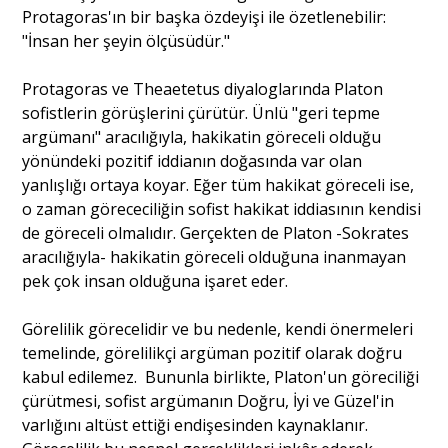
Protagoras'ın bir başka özdeyişi ile özetlenebilir:
"İnsan her şeyin ölçüsüdür."
Portre
Protagoras ve Theaetetus diyaloglarında Platon
sofistlerin görüşlerini çürütür. Ünlü "geri tepme
Yazarlar
argümanı" aracılığıyla, hakikatin göreceli olduğu
yönündeki pozitif iddianın doğasında var olan
yanlışlığı ortaya koyar. Eğer tüm hakikat göreceli ise,
o zaman görececiliğin sofist hakikat iddiasının kendisi
de göreceli olmalıdır. Gerçekten de Platon -Sokrates
Eğitim
aracılığıyla- hakikatin göreceli olduğuna inanmayan
pek çok insan olduğuna işaret eder.
Dosya Haber
Görelilik görecelidir ve bu nedenle, kendi önermeleri
Ankara Analiz
temelinde, görelilikçi argüman pozitif olarak doğru
kabul edilemez. Bununla birlikte, Platon'un göreciliği
Sağlık
çürütmesi, sofist argümanın Doğru, İyi ve Güzel'in
varlığını altüst ettiği endişesinden kaynaklanır.