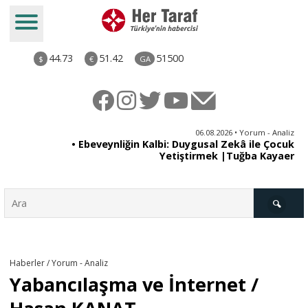
44.73
51.42
51500
$
€
GA
ya
06.08.2026 • Yorum - Analiz
rı
• Ebeveynliğin Kalbi: Duygusal Zekâ ile Çocuk
Yetiştirmek |Tuğba Kayaer
Türkiye
Haberler / Yorum - Analiz
Yabancılaşma ve İnternet /
Derkenar