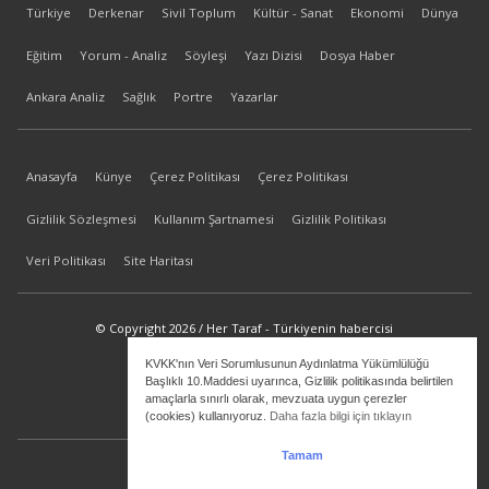
Türkiye
Derkenar
Sivil Toplum
Kültür - Sanat
Ekonomi
Dünya
Eğitim
Yorum - Analiz
Söyleşi
Yazı Dizisi
Dosya Haber
Ankara Analiz
Sağlık
Portre
Yazarlar
Anasayfa
Künye
Çerez Politikası
Çerez Politikası
Gizlilik Sözleşmesi
Kullanım Şartnamesi
Gizlilik Politikası
Veri Politikası
Site Haritası
© Copyright 2026 / Her Taraf - Türkiyenin habercisi
KVKK'nın Veri Sorumlusunun Aydınlatma Yükümlülüğü
bilgi@hertaraf.com
Başlıklı 10.Maddesi uyarınca, Gizlilik politikasında belirtilen
amaçlarla sınırlı olarak, mevzuata uygun çerezler
(cookies) kullanıyoruz.
Daha fazla bilgi için tıklayın
Tamam
ilkizMedya