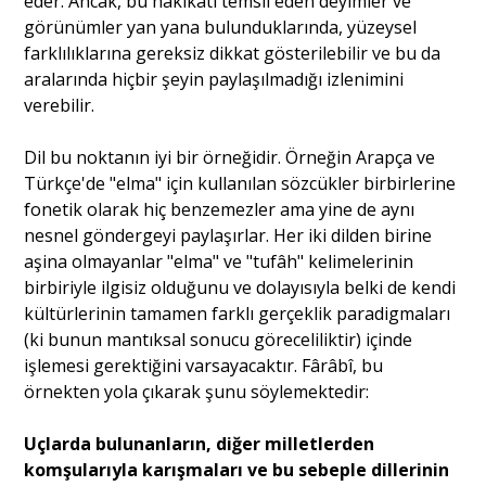
eder. Ancak, bu hakikati temsil eden deyimler ve
görünümler yan yana bulunduklarında, yüzeysel
farklılıklarına gereksiz dikkat gösterilebilir ve bu da
aralarında hiçbir şeyin paylaşılmadığı izlenimini
verebilir.
Dil bu noktanın iyi bir örneğidir. Örneğin Arapça ve
Türkçe'de "elma" için kullanılan sözcükler birbirlerine
fonetik olarak hiç benzemezler ama yine de aynı
nesnel göndergeyi paylaşırlar. Her iki dilden birine
aşina olmayanlar "elma" ve "tufâh" kelimelerinin
birbiriyle ilgisiz olduğunu ve dolayısıyla belki de kendi
kültürlerinin tamamen farklı gerçeklik paradigmaları
(ki bunun mantıksal sonucu göreceliliktir) içinde
işlemesi gerektiğini varsayacaktır. Fârâbî, bu
örnekten yola çıkarak şunu söylemektedir:
Uçlarda bulunanların, diğer milletlerden
komşularıyla karışmaları ve bu sebeple dillerinin