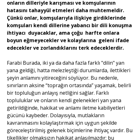
onların dilleriyle ka­rışması ve komşularının
hatasını tahayyül etmeleri daha muhtemeldir.
Çünkü onlar, komşularıyla ilişkiye girdiklerinde
komşuları kendi dille­rine yabancı bir dili konuşma
ihtiyacı duyacaklar, ama çoğu harfte onlara
boyun eğmeyecekler ve kolaylarına geleni ifade
edecekler ve zorlandıklarını terk edeceklerdir.
Farabi Burada, iki ya da daha fazla farklı "dilin" yan
yana geldiği, hatta melezleştiği durumlarda, ilettikleri
şeyin anlamını yitireceğini söylüyor. Bu nedenle,
sınırların aksine “toprağın ortasında” yaşamak, belirli
bir topluluğun anlayış netliğini sağlar. Farklı
topluluklar ve onların kendi gelenekleri yan yana
getirildiğinde, hakikat ve anlamı iletme kabiliyetleri
gücünü kaybeder. Dolayısıyla, mutlakların
kavranmasını kolaylaştırmak için uygun şekilde
göreceleştirilmiş gelenek biçimlerine ihtiyaç vardır. Bu
tikellikler olmaksızın hakikat anlaşılmazdır; bu