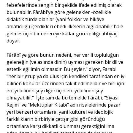
felsefelerinde zengin bir şekilde ifade edilmiş olarak
bulunabilir. Fârâbî'ye göre gelenekler -özellikle
didaktik türde olanlar (yani folklor ve hikâye
anlatıcılığı) içerdikleri ebedi ilkelerin algılanabilir hale
gelmesi için bir dereceye kadar göreceliliğe ihtiyaç
duyar.
Fârâbî'ye göre bunun nedeni, her verili topluluğun
geleneğin (ve aslında dinin) uyması gereken bir dil ve
estetik eğilimin olmasıdır. Bu şeyler," diyor, Farabi
"her bir grup ya da ulus için kendileri tarafından en iyi
bilinen konular üzerinden taklit edilmelidir ve biri için
en iyi bilinen şey diğeri için en iyi bilinen şey
olmayabilir." İşte tam da bu temelde Fârâbî, "Siyasi
Rejim" ve "Mektuplar Kitabı" adlı risalelerinde pazar
yeri benzeri ortamlara, yani kültürel ve ideolojik
farklılıkların birbiriyle çatışır gibi göründüğü
ortamlara karşı dikkatli olunması gerektiğini ima