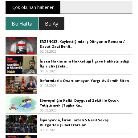
Çok okunan haberler
Bu Hafta
Bu Ay
ERZENGİZ: Kaybettiğimiz İç Dünyanın Romanı /
Davut Gazi Benli..
02.08.2026
İnsan Haklarının Hakkettiği İlgi ve Hakketmediği
İlgisizlik|Zeki ..
06.08.2026
Reformlarla Onarılamayan Yargı|Av.Semih Biten
04.08.2026
Ebeveynliğin Kalbi: Duygusal Zekâ ile Çocuk
Yetiştirmek |Tuğba Ka..
06.08.2026
İspanya'da, İsrail İmzalı 5.Nesil Savaş
Rüzgarları|Sibel Erarslan..
03.08.2026