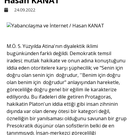
Hasan KANAT
24.09.2022
Sivil Toplum
Kültür - Sanat
M.Ö. 5. Yüzyılda Atina'nın diyalektik iklimi
bugünkünden farklı değildi. Demokratik temsil
Ekonomi
iradesi; mutlak hakikate ve onun adına konuştuğunu
iddia eden otoritelere karşı şüphecilik; ve "Senin için
Dünya
doğru olan senin için doğrudur, ''Benim için doğru
olan benim için doğrudur" anlayışından hareketle,
göreceliliğe doğru genel bir eğilim ile karakterize
Yorum - Analiz
ediliyordu. Bu ifadeleri dile getiren Protagoras,
hakikatin Platon'un iddia ettiği gibi insan zihninin
dışında var olan deney ötesi bir kategori değil,
Söyleşi
öznelliğin bir yanılsaması olduğunu savunan bir grup
Presokratik düşünür olan sofistlerin belki de en
Yazı Dizisi
tanınmışıydı. İnsan-merkezci göreceliliği