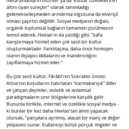
meta-anlatıların otoriter ya da 'kutsal' özelliklerinin
altını oyan süreçler" olarak tanımladığı
gelenekselleşmeden arındırma olgusuna da elverişli
olması şaşırtıcı değildir. Sosyal medyanın doğası,
organik toplumsal bağların tamamen çözülmesini
temsil ederek, Heelas'ın da yazdığı gibi, "kafa
karıştırmaya hizmet eden çok sesli bir kültür
oluşturmaktadır. Farklılaşma, daha önce homojen
olanın dışlayıcı iddialarını ve inandırıcılığını
zayıflatmaya hizmet eder."
Bu çok sesli kültür, Fârâbî'nin Sokrates öncesi
Atina'nın koşullarını hatırlatan "karmakarışık" diller
ve çatışan deyimler, estetik ve anlamsal
paradigmaların sınır bölgelerine karşılık gelir.
Bununla birlikte, internet ve özellikle sosyal medya -
ki bunlar bir kez daha Heelas'tan alıntı yapacak
olursak, "parçalara ayrılmış, alacalı bir inanç ve değer
yelpazesi sunar. Kullanıcıyı bölük pörçük imgeler ve