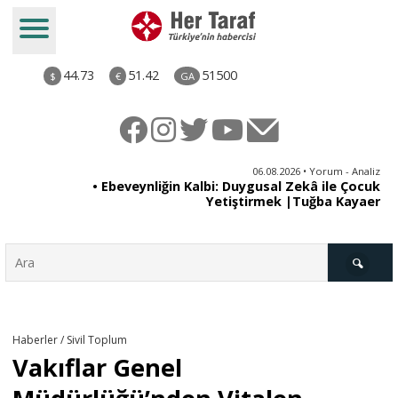
44.73
51.42
51500
$
€
GA
ya
06.08.2026 • Yorum - Analiz
rı
• Ebeveynliğin Kalbi: Duygusal Zekâ ile Çocuk
Yetiştirmek |Tuğba Kayaer
Türkiye
Haberler / Sivil Toplum
Vakıflar Genel
Derkenar