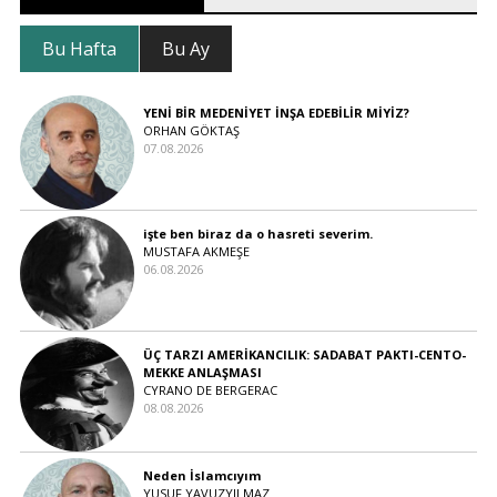
Bu Hafta
Bu Ay
YENİ BİR MEDENİYET İNŞA EDEBİLİR MİYİZ?
ORHAN GÖKTAŞ
07.08.2026
işte ben biraz da o hasreti severim.
MUSTAFA AKMEŞE
06.08.2026
ÜÇ TARZI AMERİKANCILIK: SADABAT PAKTI-CENTO-
MEKKE ANLAŞMASI
CYRANO DE BERGERAC
08.08.2026
Neden İslamcıyım
YUSUF YAVUZYILMAZ