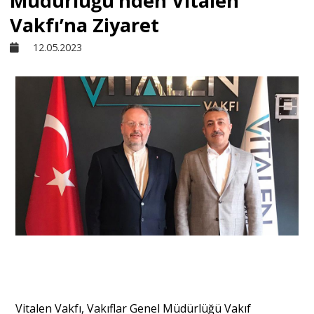
Müdürlüğü’nden Vitalen
Vakfı’na Ziyaret
Sivil Toplum
12.05.2023
Kültür - Sanat
Ekonomi
Dünya
Yorum - Analiz
Söyleşi
Vitalen Vakfı, Vakıflar Genel Müdürlüğü Vakıf
Yazı Dizisi