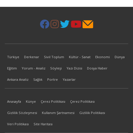
Türkiye
Derkenar
Sivil Toplum
Kültür - Sanat
Ekonomi
Dünya
Eğitim
Yorum - Analiz
Söyleşi
Yazı Dizisi
Dosya Haber
Ankara Analiz
Sağlık
Portre
Yazarlar
Anasayfa
Künye
Çerez Politikası
Çerez Politikası
Gizlilik Sözleşmesi
Kullanım Şartnamesi
Gizlilik Politikası
Veri Politikası
Site Haritası