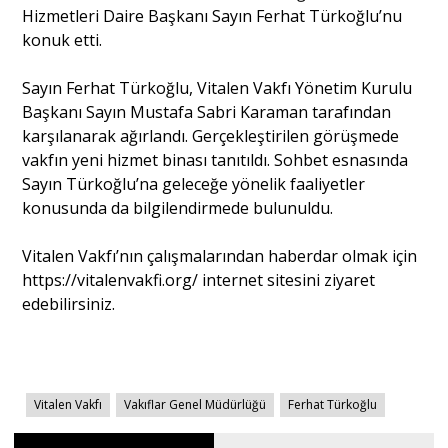
Hizmetleri Daire Başkanı Sayın Ferhat Türkoğlu’nu
konuk etti.
Portre
Sayın Ferhat Türkoğlu, Vitalen Vakfı Yönetim Kurulu
Başkanı Sayın Mustafa Sabri Karaman tarafından
Yazarlar
karşılanarak ağırlandı. Gerçekleştirilen görüşmede
vakfın yeni hizmet binası tanıtıldı. Sohbet esnasında
Sayın Türkoğlu’na geleceğe yönelik faaliyetler
konusunda da bilgilendirmede bulunuldu.
Eğitim
Vitalen Vakfı’nın çalışmalarından haberdar olmak için
https://vitalenvakfi.org/ internet sitesini ziyaret
Dosya Haber
edebilirsiniz.
Ankara Analiz
Sağlık
Vitalen Vakfı
Vakıflar Genel Müdürlüğü
Ferhat Türkoğlu