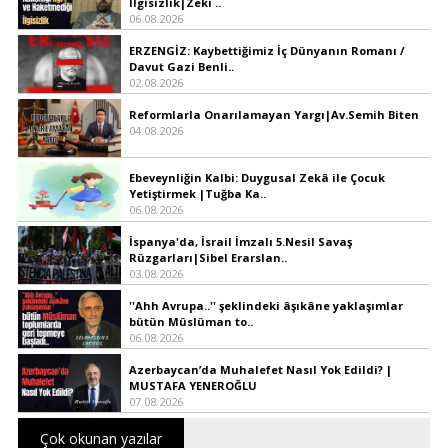
İlgisizlik|Zeki ..
06.08.2026
ERZENGİZ: Kaybettiğimiz İç Dünyanın Romanı /
Davut Gazi Benli..
02.08.2026
Reformlarla Onarılamayan Yargı|Av.Semih Biten
04.08.2026
Ebeveynliğin Kalbi: Duygusal Zekâ ile Çocuk
Yetiştirmek |Tuğba Ka..
06.08.2026
İspanya'da, İsrail İmzalı 5.Nesil Savaş
Rüzgarları|Sibel Erarslan..
03.08.2026
''Ahh Avrupa..'' şeklindeki âşıkâne yaklaşımlar
bütün Müslüman to..
06.08.2026
Azerbaycan’da Muhalefet Nasıl Yok Edildi? |
MUSTAFA YENEROĞLU
07.08.2026
Çok okunan yazılar