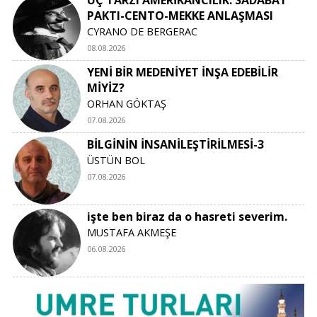
ÜÇ TARZI AMERİKANCILIK: SADABAT
PAKTI-CENTO-MEKKE ANLAŞMASI
CYRANO DE BERGERAC
08.08.2026
YENİ BİR MEDENİYET İNŞA EDEBİLİR
MİYİZ?
ORHAN GÖKTAŞ
07.08.2026
BİLGİNİN İNSANİLEŞTİRİLMESİ-3
ÜSTÜN BOL
07.08.2026
işte ben biraz da o hasreti severim.
MUSTAFA AKMEŞE
06.08.2026