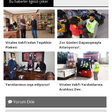
Bu haberler ilginizi çeker
Vitalen Vakfı’ndan Teşekkür
Zor Günleri Dayanışmayla
Plaketi
Atlatıyoruz!..
Yarınlarımızı inşa ediyoruz!
Vitalen Vakfı Yardımlarına
Aralıksız Dev..
Yorum Ekle