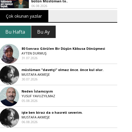
bütün Müslüman to..
06.08.2026
Çok okunan yazılar
Bu Hafta
Bu Ay
80 Sonrası Görülen Bir Düşün Kâbusa Dönüşmesi
AYTEN DURMUŞ
31.07.2026
müslüman "davetçi" olmaz önce. önce kul olur.
MUSTAFA AKMEŞE
30.07.2026
Neden İslamcıyım
YUSUF YAVUZYILMAZ
05.08.2026
işte ben biraz da o hasreti severim.
MUSTAFA AKMEŞE
06.08.2026