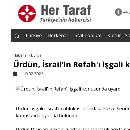
rum - Analiz
06.08.2026 • Yorum - A
lar bütün
• İnsan Haklarının Hakkettiği İlgi ve Hakketme
$
44.
 tepmeye
İlgisizlik|Zeki S
 Çakırgil
Türkiye
Derkenar
Sivil Toplum
Kültür - S
Haberler / Dünya
Ürdün, İsrail'in Refah'ı işgal
10.02.2024
Ürdün, işgalci İsrail'in ablukası altındaki Gazze Şerid
konusunda uyarıda bulundu.
Ürdün Dışişleri Bakanlığından yapılan yazılı açıklama