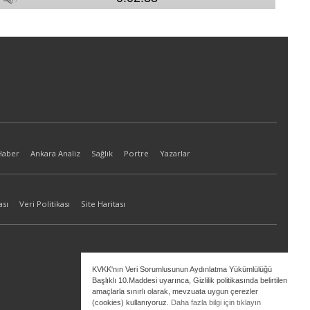
Haber
Ankara Analiz
Sağlık
Portre
Yazarlar
ası
Veri Politikası
Site Haritası
KVKK'nın Veri Sorumlusunun Aydınlatma Yükümlülüğü
Başlıklı 10.Maddesi uyarınca, Gizlilik politikasında belirtilen
amaçlarla sınırlı olarak, mevzuata uygun çerezler
(cookies) kullanıyoruz.
Daha fazla bilgi için tıklayın