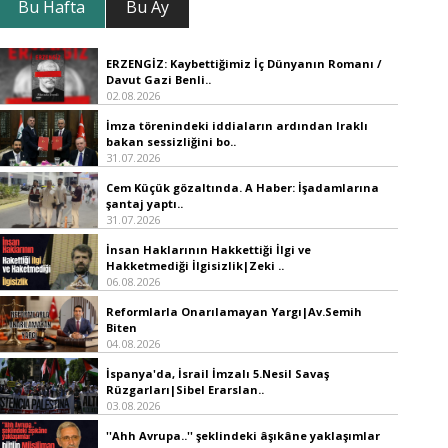
Bu Hafta
Bu Ay
ERZENGİZ: Kaybettiğimiz İç Dünyanın Romanı /
Davut Gazi Benli..
02.08.2026
İmza törenindeki iddiaların ardından Iraklı
bakan sessizliğini bo..
31.07.2026
Cem Küçük gözaltında. A Haber: İşadamlarına
şantaj yaptı..
31.07.2026
İnsan Haklarının Hakkettiği İlgi ve
Hakketmediği İlgisizlik|Zeki ..
06.08.2026
Reformlarla Onarılamayan Yargı|Av.Semih
Biten
04.08.2026
İspanya'da, İsrail İmzalı 5.Nesil Savaş
Rüzgarları|Sibel Erarslan..
03.08.2026
''Ahh Avrupa..'' şeklindeki âşıkâne yaklaşımlar