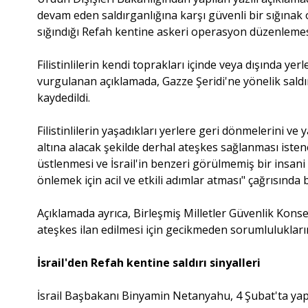
devam eden saldırganlığına karşı güvenli bir sığınak o
sığındığı Refah kentine askeri operasyon düzenlemes
Filistinlilerin kendi toprakları içinde veya dışında ye
vurgulanan açıklamada, Gazze Şeridi'ne yönelik saldırı
kaydedildi.
Filistinlilerin yaşadıkları yerlere geri dönmelerini v
altına alacak şekilde derhal ateşkes sağlanması iste
üstlenmesi ve İsrail'in benzeri görülmemiş bir insani
önlemek için acil ve etkili adımlar atması" çağrısında
Açıklamada ayrıca, Birleşmiş Milletler Güvenlik Konse
ateşkes ilan edilmesi için gecikmeden sorumlulukların
İsrail'den Refah kentine saldırı sinyalleri
İsrail Başbakanı Binyamin Netanyahu, 4 Şubat'ta yaptı