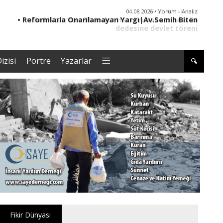
04.08.2026 • Yorum - Analiz
• Reformlarla Onarılamayan Yargı|Av.Semih Biten
• ER
izisi
Portre
Yazarlar
Fikir Dünyası