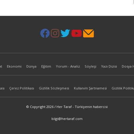
at
Ekonomi
Dünya
Eğitim
Yorum - Analiz
Söyleşi
Yazı Dizisi
Dosya 
ası
Çerez Politikası
Gizlilik Sözleşmesi
Kullanım Şartnamesi
Gizlilik Politik
© Copyright 2026 / Her Taraf - Türkiyenin habercisi
bilgi@hertaraf.com