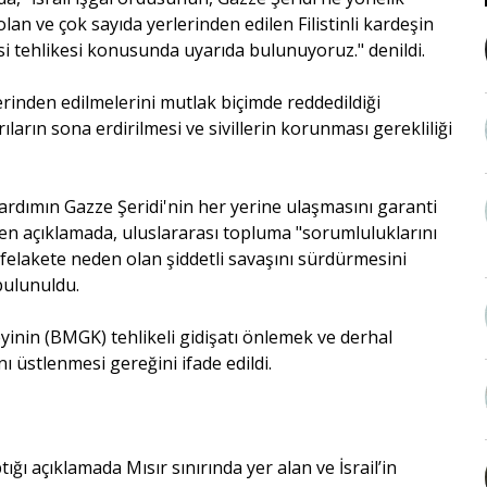
lan ve çok sayıda yerlerinden edilen Filistinli kardeşin
i tehlikesi konusunda uyarıda bulunuyoruz." denildi.
rlerinden edilmelerini mutlak biçimde reddedildiği
ların sona erdirilmesi ve sivillerin korunması gerekliliği
e yardımın Gazze Şeridi'nin her yerine ulaşmasını garanti
nen açıklamada, uluslararası topluma "sorumluluklarını
 felakete neden olan şiddetli savaşını sürdürmesini
 bulunuldu.
yinin (BMGK) tehlikeli gidişatı önlemek ve derhal
ı üstlenmesi gereğini ifade edildi.
ğı açıklamada Mısır sınırında yer alan ve İsrail’in