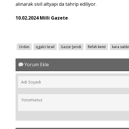
alınarak sivil altyapı da tahrip ediliyor.
10.02.2024 Milli Gazete
Ürdün
işgalci İsrail
Gazze Şeridi
Refah kenti
kara saldır
Yorum Ekle