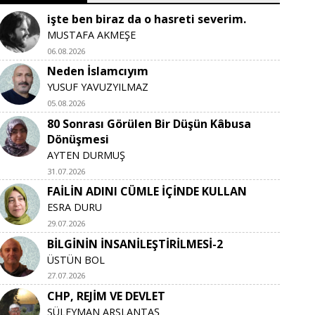
işte ben biraz da o hasreti severim.
MUSTAFA AKMEŞE
06.08.2026
Neden İslamcıyım
YUSUF YAVUZYILMAZ
05.08.2026
80 Sonrası Görülen Bir Düşün Kâbusa
Dönüşmesi
AYTEN DURMUŞ
31.07.2026
FAİLİN ADINI CÜMLE İÇİNDE KULLAN
ESRA DURU
29.07.2026
BİLGİNİN İNSANİLEŞTİRİLMESİ-2
ÜSTÜN BOL
27.07.2026
CHP, REJİM VE DEVLET
SÜLEYMAN ARSLANTAŞ