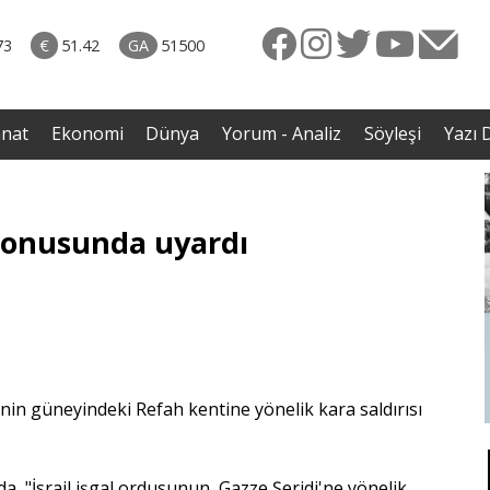
naliz
06.08.2026 • Dünya
diği
• Sırbistan’dan Theodor Herzl’in babaannesi ile
73
€
51.42
GA
51500
avaş
dedesine devlet töreni
anat
Ekonomi
Dünya
Yorum - Analiz
Söyleşi
Yazı D
i konusunda uyardı
i'nin güneyindeki Refah kentine yönelik kara saldırısı
da, "İsrail işgal ordusunun, Gazze Şeridi'ne yönelik