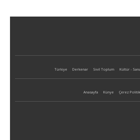
Türkiye
Derkenar
Sivil Toplum
Kültür - San
Anasayfa
Künye
Çerez Politik