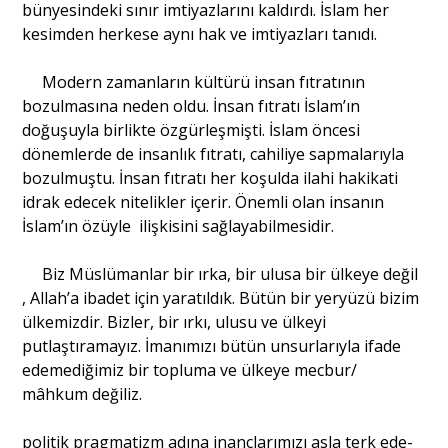
bünyesindeki sınır imtiyazlarını kaldırdı. İslam her
kesimden herkese aynı hak ve imtiyazları tanıdı.
Modern zamanların kültürü insan fıtratının
bozulmasına neden oldu. İnsan fıtratı İslam’ın
doğuşuyla birlikte özgürleşmişti. İslam öncesi
dönemlerde de insanlık fıtratı, cahiliye sapmalarıyla
bozulmuştu. İnsan fıtratı her koşulda ilahi hakikati
idrak edecek nitelikler içerir. Önemli olan insanın
İslam’ın özüyle ilişkisini sağlayabilmesidir.
Biz Müslümanlar bir ırka, bir ulusa bir ülkeye değil
, Allah’a ibadet için yaratıldık. Bütün bir yeryüzü bizim
ülkemizdir. Bizler, bir ırkı, ulusu ve ülkeyi
putlaştıramayız. İmanımızı bütün unsurlarıyla ifade
edemediğimiz bir topluma ve ülkeye mecbur/
mâhkum değiliz.
politik pragmatizm adına inançlarımızı asla terk ede­