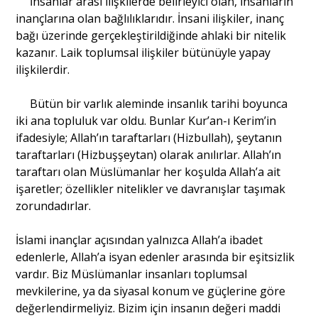
İnsanlar arası ilişkilerde belirleyici olan, insanların
inançlarına olan bağlılıklarıdır. İnsani ilişkiler, inanç
bağı üzerinde gerçekleştirildiğinde ahlaki bir nitelik
Portre
kazanır. Laik toplumsal ilişkiler bütünüyle yapay
ilişkilerdir.
Yazarlar
Bütün bir varlık aleminde insanlık tarihi boyunca
iki ana topluluk var oldu. Bunlar Kur’an-ı Kerim’in
ifadesiyle; Allah’ın taraftarları (Hizbullah), şeytanın
taraftarları (Hizbuşşeytan) olarak anılırlar. Allah’ın
taraftarı olan Müslümanlar her koşulda Allah’a ait
Eğitim
işaretler; özellikler nitelikler ve davranışlar taşımak
Dosya Haber
zorundadırlar.
Ankara Analiz
İslami inançlar açısından yalnızca Allah’a ibadet
edenlerle, Allah’a isyan edenler arasında bir eşitsizlik
Sağlık
vardır. Biz Müslümanlar insanları toplumsal
mevkilerine, ya da siyasal konum ve güçlerine göre
değerlendirmeliyiz. Bizim için insanın değeri maddi