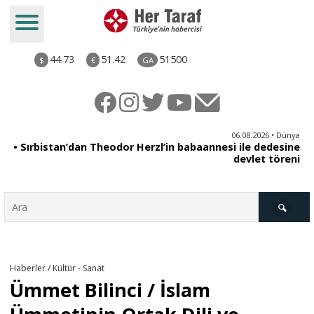
44.73
51.42
51500
$
€
GA
iz
06.08.2026 • Dünya
ği
• Sırbistan’dan Theodor Herzl’in babaannesi ile dedesine
aş
devlet töreni
Türkiye
Haberler / Kültür - Sanat
Ümmet Bilinci / İslam
Derkenar