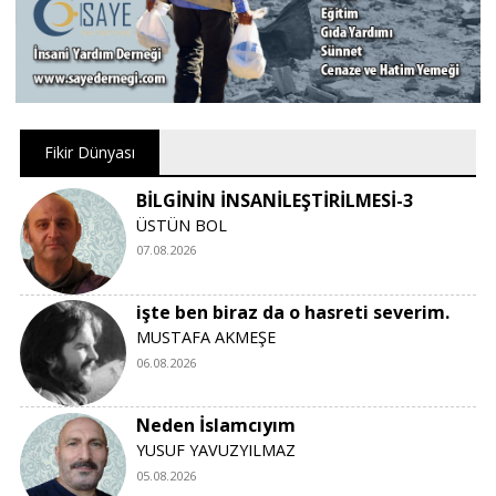
Fikir Dünyası
BİLGİNİN İNSANİLEŞTİRİLMESİ-3
ÜSTÜN BOL
07.08.2026
işte ben biraz da o hasreti severim.
MUSTAFA AKMEŞE
06.08.2026
Neden İslamcıyım
YUSUF YAVUZYILMAZ
05.08.2026