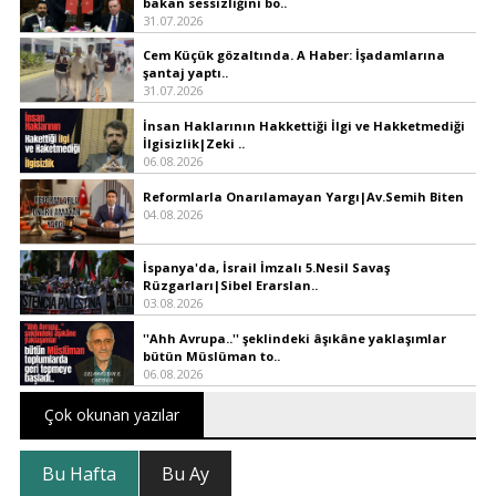
bakan sessizliğini bo..
31.07.2026
Cem Küçük gözaltında. A Haber: İşadamlarına
şantaj yaptı..
31.07.2026
İnsan Haklarının Hakkettiği İlgi ve Hakketmediği
İlgisizlik|Zeki ..
06.08.2026
Reformlarla Onarılamayan Yargı|Av.Semih Biten
04.08.2026
İspanya'da, İsrail İmzalı 5.Nesil Savaş
Rüzgarları|Sibel Erarslan..
03.08.2026
''Ahh Avrupa..'' şeklindeki âşıkâne yaklaşımlar
bütün Müslüman to..
06.08.2026
Çok okunan yazılar
Bu Hafta
Bu Ay