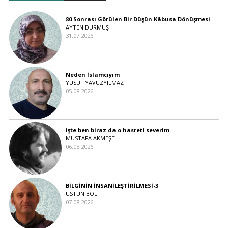
80 Sonrası Görülen Bir Düşün Kâbusa Dönüşmesi
AYTEN DURMUŞ
31.07.2026
Neden İslamcıyım
YUSUF YAVUZYILMAZ
05.08.2026
işte ben biraz da o hasreti severim.
MUSTAFA AKMEŞE
06.08.2026
BİLGİNİN İNSANİLEŞTİRİLMESİ-3
ÜSTÜN BOL
07.08.2026