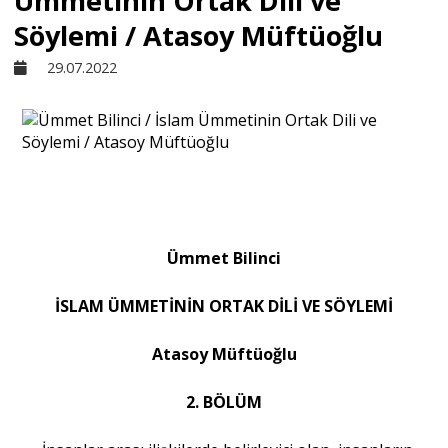
Ümmetinin Ortak Dili ve
Söylemi / Atasoy Müftüoğlu
Sivil Toplum
29.07.2022
Kültür - Sanat
Ekonomi
Dünya
Ümmet Bilinci
İSLAM ÜMMETİNİN ORTAK DİLİ VE SÖYLEMİ
Yorum - Analiz
Atasoy Müftüoğlu
Söyleşi
2. BÖLÜM
Yazı Dizisi