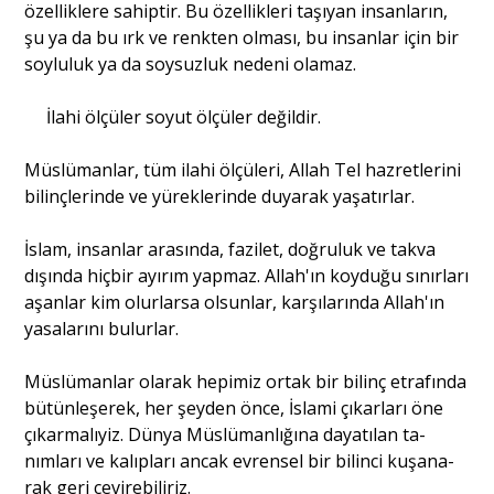
özelliklere sahiptir. Bu özellikleri taşıyan insanların,
şu ya da bu ırk ve renkten olması, bu insanlar için bir
soy­luluk ya da soysuzluk nedeni olamaz.
İlahi ölçüler soyut ölçüler değildir.
Müslümanlar, tüm ilahi ölçüleri, Allah Tel hazret­lerini
bilinçlerinde ve yüreklerinde duyarak yaşatırlar.
İslam, insanlar arasında, fazilet, doğruluk ve takva
dışında hiçbir ayırım yapmaz. Allah'ın koyduğu sınırla­rı
aşanlar kim olurlarsa olsunlar, karşılarında Allah'ın
yasalarını bulurlar.
Müslümanlar olarak hepimiz ortak bir bilinç etra­fında
bütünleşerek, her şeyden önce, İslami çıkarları öne
çıkarmalıyiz. Dünya Müslümanlığına dayatılan ta­
nımları ve kalıpları ancak evrensel bir bilinci kuşana­
rak geri çevirebiliriz.