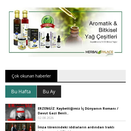
Çok okunan haberler
Bu Hafta
Bu Ay
ERZENGİZ: Kaybettiğimiz İç Dünyanın Romanı /
Davut Gazi Benli..
02.08.2026
İmza törenindeki iddiaların ardından Iraklı