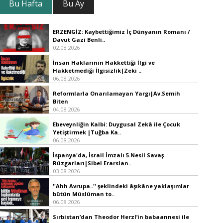
Bu Hafta
Bu Ay
ERZENGİZ: Kaybettiğimiz İç Dünyanın Romanı /
Davut Gazi Benli..
02.08.2026
İnsan Haklarının Hakkettiği İlgi ve
Hakketmediği İlgisizlik|Zeki ..
06.08.2026
Reformlarla Onarılamayan Yargı|Av.Semih
Biten
04.08.2026
Ebeveynliğin Kalbi: Duygusal Zekâ ile Çocuk
Yetiştirmek |Tuğba Ka..
06.08.2026
İspanya'da, İsrail İmzalı 5.Nesil Savaş
Rüzgarları|Sibel Erarslan..
03.08.2026
''Ahh Avrupa..'' şeklindeki âşıkâne yaklaşımlar
bütün Müslüman to..
06.08.2026
Sırbistan’dan Theodor Herzl’in babaannesi ile