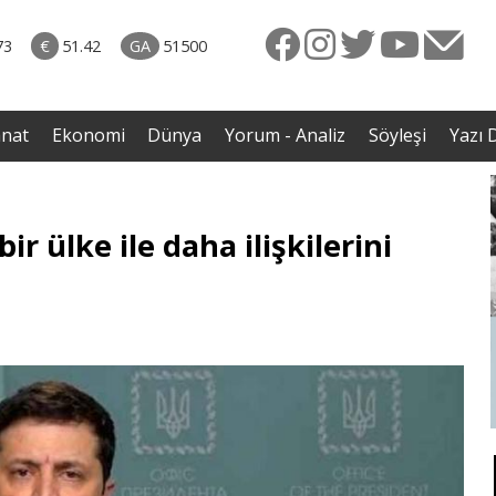
rkiye
07.08.2026 • Dünya
ttı!
• Gannuşi'nin serbest bırakılması için çağrı
73
€
51.42
GA
51500
irdi
anat
Ekonomi
Dünya
Yorum - Analiz
Söyleşi
Yazı D
r ülke ile daha ilişkilerini