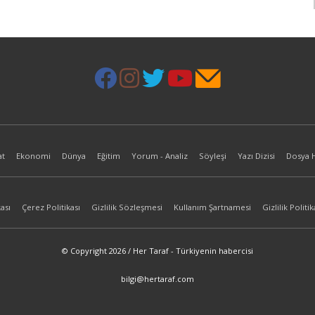
at
Ekonomi
Dünya
Eğitim
Yorum - Analiz
Söyleşi
Yazı Dizisi
Dosya 
ası
Çerez Politikası
Gizlilik Sözleşmesi
Kullanım Şartnamesi
Gizlilik Politik
© Copyright 2026 / Her Taraf - Türkiyenin habercisi
bilgi@hertaraf.com