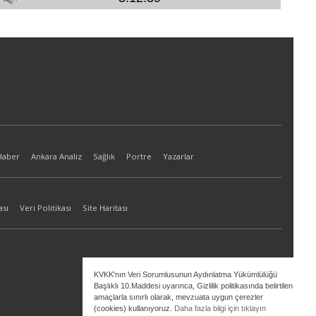
Haber
Ankara Analiz
Sağlık
Portre
Yazarlar
ası
Veri Politikası
Site Haritası
KVKK'nın Veri Sorumlusunun Aydınlatma Yükümlülüğü
Başlıklı 10.Maddesi uyarınca, Gizlilik politikasında belirtilen
amaçlarla sınırlı olarak, mevzuata uygun çerezler
(cookies) kullanıyoruz.
Daha fazla bilgi için tıklayın