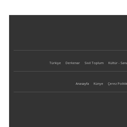
Türkiye
Derkenar
Sivil Toplum
Kültür - San
Anasayfa
Künye
Çerez Politik