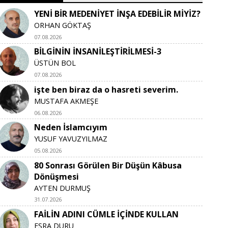
YENİ BİR MEDENİYET İNŞA EDEBİLİR MİYİZ?
ORHAN GÖKTAŞ
07.08.2026
BİLGİNİN İNSANİLEŞTİRİLMESİ-3
ÜSTÜN BOL
07.08.2026
işte ben biraz da o hasreti severim.
MUSTAFA AKMEŞE
06.08.2026
Neden İslamcıyım
YUSUF YAVUZYILMAZ
05.08.2026
80 Sonrası Görülen Bir Düşün Kâbusa
Dönüşmesi
AYTEN DURMUŞ
31.07.2026
FAİLİN ADINI CÜMLE İÇİNDE KULLAN
ESRA DURU