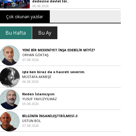
dedesine devlet tör..
06.08.2026
Çok okunan yazılar
Bu Hafta
Bu Ay
YENİ BİR MEDENİYET İNŞA EDEBİLİR MİYİZ?
ORHAN GÖKTAŞ
07.08.2026
işte ben biraz da o hasreti severim.
MUSTAFA AKMEŞE
06.08.2026
Neden İslamcıyım
YUSUF YAVUZYILMAZ
05.08.2026
BİLGİNİN İNSANİLEŞTİRİLMESİ-3
ÜSTÜN BOL
07.08.2026