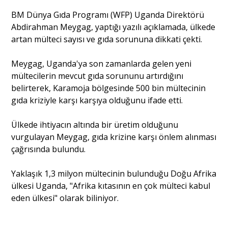
BM Dünya Gıda Programı (WFP) Uganda Direktörü
Abdirahman Meygag, yaptığı yazılı açıklamada, ülkede
Portre
artan mülteci sayısı ve gıda sorununa dikkati çekti.
Yazarlar
Meygag, Uganda'ya son zamanlarda gelen yeni
mültecilerin mevcut gıda sorununu artırdığını
belirterek, Karamoja bölgesinde 500 bin mültecinin
gıda kriziyle karşı karşıya olduğunu ifade etti.
Eğitim
Ülkede ihtiyacın altında bir üretim olduğunu
vurgulayan Meygag, gıda krizine karşı önlem alınması
Dosya Haber
çağrısında bulundu.
Ankara Analiz
Yaklaşık 1,3 milyon mültecinin bulunduğu Doğu Afrika
ülkesi Uganda, "Afrika kıtasının en çok mülteci kabul
Sağlık
eden ülkesi" olarak biliniyor.