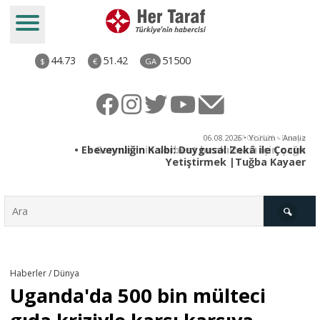
44.73
51.42
51500
$
€
GA
ya
06.08.2026 • Yorum - Analiz
rı
• Ebeveynliğin Kalbi: Duygusal Zekâ ile Çocuk
Yetiştirmek |Tuğba Kayaer
Türkiye
Haberler / Dünya
Uganda'da 500 bin mülteci
Derkenar