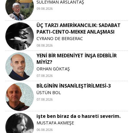
SÜLEYMAN ARSLANTAŞ
09.08.2026
ÜÇ TARZI AMERİKANCILIK: SADABAT
PAKTI-CENTO-MEKKE ANLAŞMASI
CYRANO DE BERGERAC
08.08.2026
YENİ BİR MEDENİYET İNŞA EDEBİLİR
MİYİZ?
ORHAN GÖKTAŞ
07.08.2026
BİLGİNİN İNSANİLEŞTİRİLMESİ-3
ÜSTÜN BOL
07.08.2026
işte ben biraz da o hasreti severim.
MUSTAFA AKMEŞE
06.08.2026