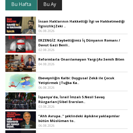
Bu Hafta
Bu Ay
İnsan Haklarının Hakkettiği İlgi ve Hakketmediği
İlgisizlik|Zeki ..
06.08.2026
ERZENGİZ: Kaybettiğimiz İç Dünyanın Romanı /
Davut Gazi Benli..
02.08.2026
Reformlarla Onarılamayan Yargı|Av.Semih Biten
04.08.2026
Ebeveynliğin Kalbi: Duygusal Zekâ ile Çocuk
Yetiştirmek |Tuğba Ka..
06.08.2026
İspanya'da, İsrail İmzalı 5.Nesil Savaş
Rüzgarları|Sibel Erarslan..
03.08.2026
''Ahh Avrupa..'' şeklindeki âşıkâne yaklaşımlar
bütün Müslüman to..
06.08.2026