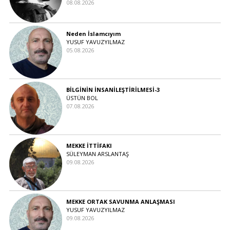
08.08.2026
Neden İslamcıyım
YUSUF YAVUZYILMAZ
05.08.2026
BİLGİNİN İNSANİLEŞTİRİLMESİ-3
ÜSTÜN BOL
07.08.2026
MEKKE İTTİFAKI
SÜLEYMAN ARSLANTAŞ
09.08.2026
MEKKE ORTAK SAVUNMA ANLAŞMASI
YUSUF YAVUZYILMAZ
09.08.2026