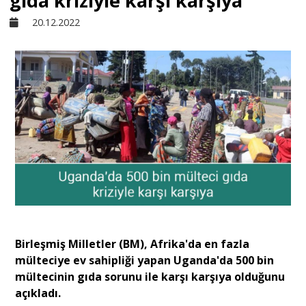
gıda kriziyle karşı karşıya
20.12.2022
Sivil Toplum
Kültür - Sanat
Ekonomi
Dünya
Yorum - Analiz
Birleşmiş Milletler (BM), Afrika'da en fazla
Söyleşi
mülteciye ev sahipliği yapan Uganda'da 500 bin
mültecinin gıda sorunu ile karşı karşıya olduğunu
açıkladı.
Yazı Dizisi