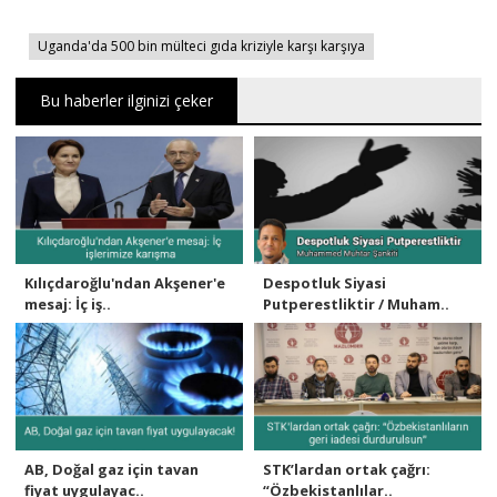
Uganda'da 500 bin mülteci gıda kriziyle karşı karşıya
Bu haberler ilginizi çeker
Kılıçdaroğlu'ndan Akşener'e
Despotluk Siyasi
mesaj: İç iş..
Putperestliktir / Muham..
AB, Doğal gaz için tavan
STK’lardan ortak çağrı:
fiyat uygulayac..
“Özbekistanlılar..