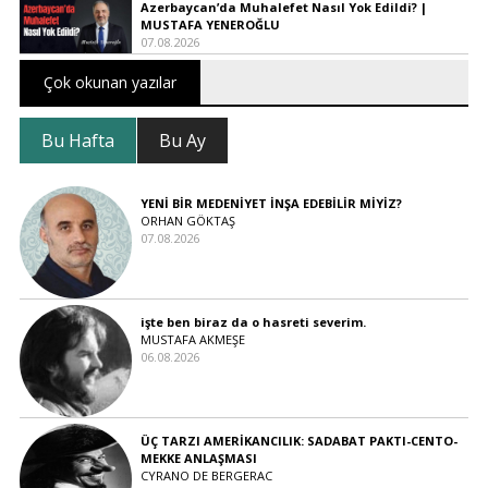
Azerbaycan’da Muhalefet Nasıl Yok Edildi? |
MUSTAFA YENEROĞLU
07.08.2026
Çok okunan yazılar
Bu Hafta
Bu Ay
YENİ BİR MEDENİYET İNŞA EDEBİLİR MİYİZ?
ORHAN GÖKTAŞ
07.08.2026
işte ben biraz da o hasreti severim.
MUSTAFA AKMEŞE
06.08.2026
ÜÇ TARZI AMERİKANCILIK: SADABAT PAKTI-CENTO-
MEKKE ANLAŞMASI
CYRANO DE BERGERAC