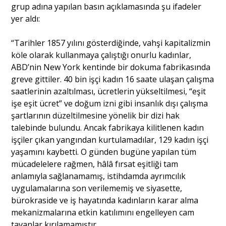
grup adına yapılan basın açıklamasında şu ifadeler
yer aldı:
Portre
“Tarihler 1857 yılını gösterdiğinde, vahşi kapitalizmin
köle olarak kullanmaya çalıştığı onurlu kadınlar,
Yazarlar
ABD’nin New York kentinde bir dokuma fabrikasında
greve gittiler. 40 bin işçi kadın 16 saate ulaşan çalışma
saatlerinin azaltılması, ücretlerin yükseltilmesi, “eşit
işe eşit ücret” ve doğum izni gibi insanlık dışı çalışma
şartlarının düzeltilmesine yönelik bir dizi hak
Eğitim
talebinde bulundu. Ancak fabrikaya kilitlenen kadın
işçiler çıkan yangından kurtulamadılar, 129 kadın işçi
Dosya Haber
yaşamını kaybetti. O günden bugüne yapılan tüm
mücadelelere rağmen, hâlâ fırsat eşitliği tam
Ankara Analiz
anlamıyla sağlanamamış, istihdamda ayrımcılık
uygulamalarına son verilememiş ve siyasette,
Sağlık
bürokraside ve iş hayatında kadınların karar alma
mekanizmalarına etkin katılımını engelleyen cam
tavanlar kırılamamıştır.