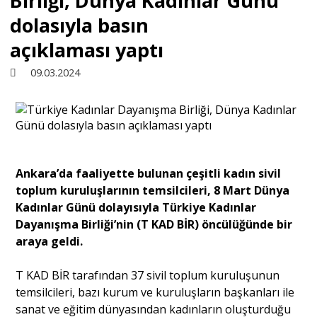
Birliği, Dünya Kadınlar Günü
dolasıyla basın
Sivil Toplum
açıklaması yaptı
09.03.2024
Kültür - Sanat
Ekonomi
Ankara’da faaliyette bulunan çeşitli kadın sivil
Dünya
toplum kuruluşlarının temsilcileri, 8 Mart Dünya
Kadınlar Günü dolayısıyla Türkiye Kadınlar
Yorum - Analiz
Dayanışma Birliği’nin (T KAD BİR) öncülüğünde bir
araya geldi.
Söyleşi
T KAD BİR tarafından 37 sivil toplum kuruluşunun
temsilcileri, bazı kurum ve kuruluşların başkanları ile
sanat ve eğitim dünyasından kadınların oluşturduğu
Yazı Dizisi