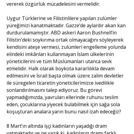
vererek özgürlük mücadelesini vermelidir.
Uygur Türklerine ve Filistinlilere yapılan zulümler
yüreğimizi kanatmaktadır. Gazze’de aylardır akan kan
durdurulamamıştır. ABD askeri Aaron Bushnell’in
Filistin'deki soykırıma ortak olmayacağını söyleyerek
kendisini ateşe vermesi, zulümleri engelleme yolunda
elindeki imkânları kullanmayan İslam ülkelerinin
yöneticilerini ve tüm Müslümanları utanca sevk
etmelidir. Halk olarak boykota kararlılıkla devam
edilmesini ve İsrail başta olmak üzere zalim devletler
ile süregelen ticaretin yöneticilerimizce ivedilikle
sonlandırılmasını talep ediyoruz. Bu görevi
yapmadığımızda, yavruları ellerinde ruhunu teslim
eden, çocuklarına yiyecek bulabilmek için sağa sola
koşuşturan analara yarın bunu nasıl izah edeceğiz?
8 Mart’ın altında işçi kadınların yaşadığı dram
yatmaktadır ve ne yazık ki, kadınların dramı farklı