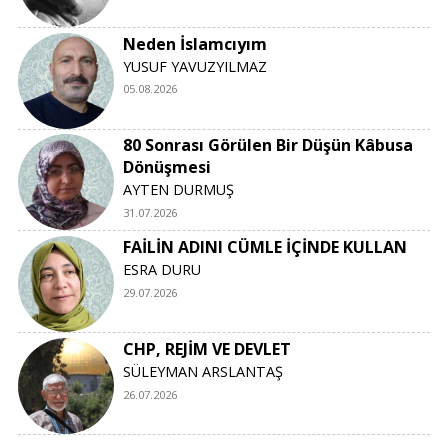
Neden İslamcıyım
YUSUF YAVUZYILMAZ
05.08.2026
80 Sonrası Görülen Bir Düşün Kâbusa
Dönüşmesi
AYTEN DURMUŞ
31.07.2026
FAİLİN ADINI CÜMLE İÇİNDE KULLAN
ESRA DURU
29.07.2026
CHP, REJİM VE DEVLET
SÜLEYMAN ARSLANTAŞ
26.07.2026