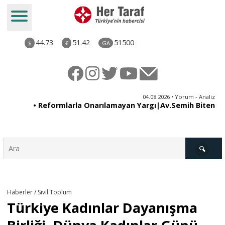
44.73
51.42
51500
$
€
GA
ya
04.08.2026 • Yorum - Analiz
ne
• Reformlarla Onarılamayan Yargı|Av.Semih Biten
ni
Türkiye
Haberler / Sivil Toplum
Türkiye Kadınlar Dayanışma
Derkenar