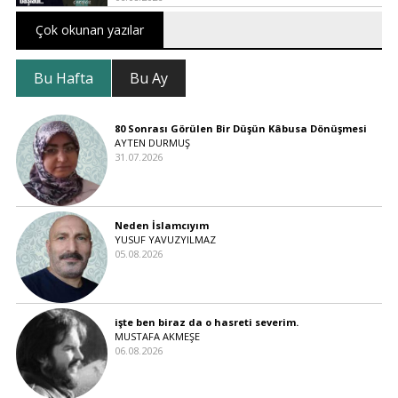
Çok okunan yazılar
Bu Hafta
Bu Ay
80 Sonrası Görülen Bir Düşün Kâbusa Dönüşmesi
AYTEN DURMUŞ
31.07.2026
Neden İslamcıyım
YUSUF YAVUZYILMAZ
05.08.2026
işte ben biraz da o hasreti severim.
MUSTAFA AKMEŞE
06.08.2026