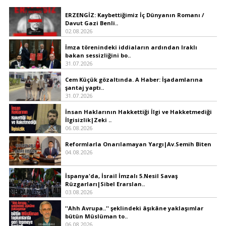
ERZENGİZ: Kaybettiğimiz İç Dünyanın Romanı /
Davut Gazi Benli..
02.08.2026
İmza törenindeki iddiaların ardından Iraklı
bakan sessizliğini bo..
31.07.2026
Cem Küçük gözaltında. A Haber: İşadamlarına
şantaj yaptı..
31.07.2026
İnsan Haklarının Hakkettiği İlgi ve Hakketmediği
İlgisizlik|Zeki ..
06.08.2026
Reformlarla Onarılamayan Yargı|Av.Semih Biten
04.08.2026
İspanya'da, İsrail İmzalı 5.Nesil Savaş
Rüzgarları|Sibel Erarslan..
03.08.2026
''Ahh Avrupa..'' şeklindeki âşıkâne yaklaşımlar
bütün Müslüman to..
06.08.2026