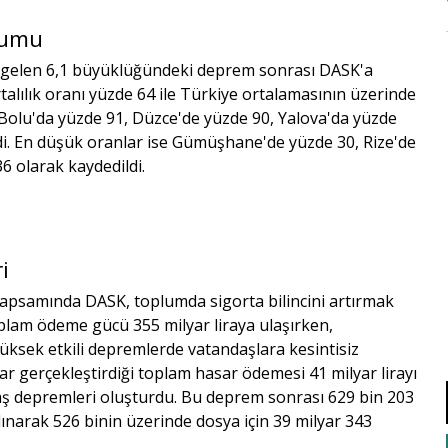
urumu
na gelen 6,1 büyüklüğündeki deprem sonrası DASK'a
ortalılık oranı yüzde 64 ile Türkiye ortalamasının üzerinde
rı Bolu'da yüzde 91, Düzce'de yüzde 90, Yalova'da yüzde
ndi. En düşük oranlar ise Gümüşhane'de yüzde 30, Rize'de
6 olarak kaydedildi.
i
kapsamında DASK, toplumda sigorta bilincini artırmak
plam ödeme gücü 355 milyar liraya ulaşırken,
 yüksek etkili depremlerde vatandaşlara kesintisiz
r gerçekleştirdiği toplam hasar ödemesi 41 milyar lirayı
 depremleri oluşturdu. Bu deprem sonrası 629 bin 203
lınarak 526 binin üzerinde dosya için 39 milyar 343