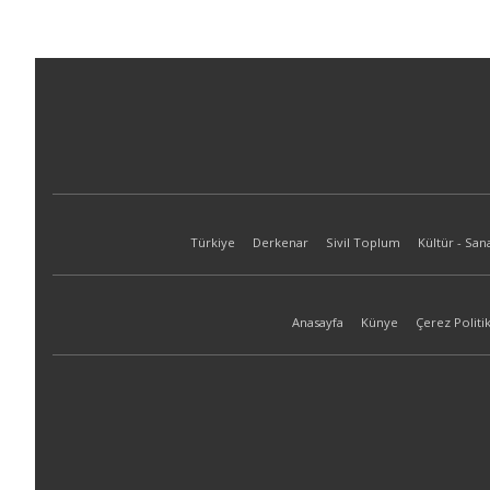
Türkiye
Derkenar
Sivil Toplum
Kültür - San
Anasayfa
Künye
Çerez Politik