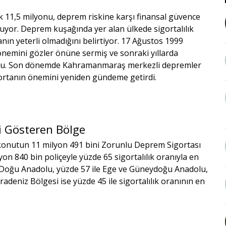
k 11,5 milyonu, deprem riskine karşı finansal güvence
yor. Deprem kuşağında yer alan ülkede sigortalılık
ın yeterli olmadığını belirtiyor. 17 Ağustos 1999
emini gözler önüne sermiş ve sonraki yıllarda
oldu. Son dönemde Kahramanmaraş merkezli depremler
igortanın önemini yeniden gündeme getirdi.
i Gösteren Bölge
 konutun 11 milyon 491 bini Zorunlu Deprem Sigortası
n 840 bin poliçeyle yüzde 65 sigortalılık oranıyla en
e Doğu Anadolu, yüzde 57 ile Ege ve Güneydoğu Anadolu,
aradeniz Bölgesi ise yüzde 45 ile sigortalılık oranının en