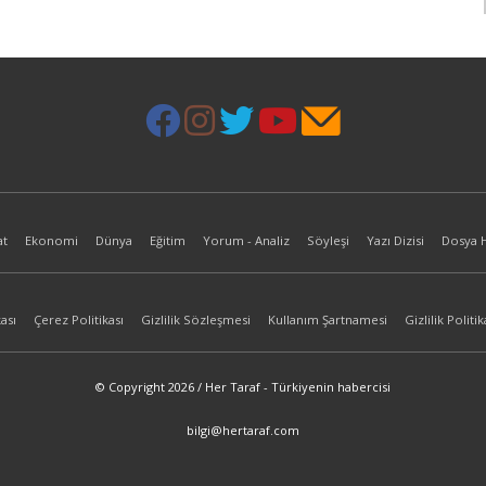
at
Ekonomi
Dünya
Eğitim
Yorum - Analiz
Söyleşi
Yazı Dizisi
Dosya 
ası
Çerez Politikası
Gizlilik Sözleşmesi
Kullanım Şartnamesi
Gizlilik Politik
© Copyright 2026 / Her Taraf - Türkiyenin habercisi
bilgi@hertaraf.com