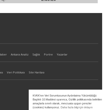
Haber
Ankara Analiz
Sağlık
Portre
Yazarlar
ası
Veri Politikası
Site Haritası
KVKK'nın Veri Sorumlusunun Aydınlatma Yükümlülüğü
Başlıklı 10.Maddesi uyarınca, Gizlilik politikasında belirtilen
amaçlarla sınırlı olarak, mevzuata uygun çerezler
(cookies) kullanıyoruz.
Daha fazla bilgi için tıklayın