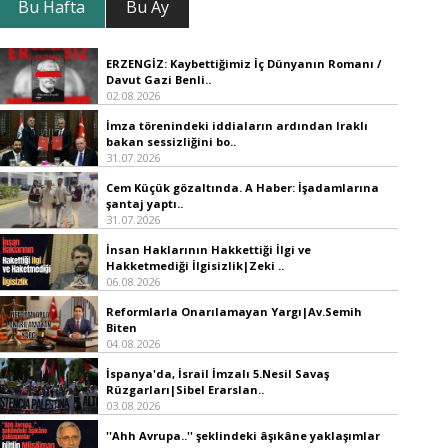
Bu Hafta
Bu Ay
ERZENGİZ: Kaybettiğimiz İç Dünyanın Romanı /
Davut Gazi Benli..
02.08.2026
İmza törenindeki iddiaların ardından Iraklı
bakan sessizliğini bo..
31.07.2026
Cem Küçük gözaltında. A Haber: İşadamlarına
şantaj yaptı..
31.07.2026
İnsan Haklarının Hakkettiği İlgi ve
Hakketmediği İlgisizlik|Zeki ..
06.08.2026
Reformlarla Onarılamayan Yargı|Av.Semih
Biten
04.08.2026
İspanya'da, İsrail İmzalı 5.Nesil Savaş
Rüzgarları|Sibel Erarslan..
03.08.2026
''Ahh Avrupa..'' şeklindeki âşıkâne yaklaşımlar