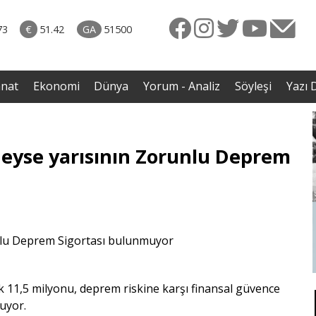
naliz
06.08.2026 • Dünya
diği
• Sırbistan’dan Theodor Herzl’in babaannesi ile
73
€
51.42
GA
51500
avaş
dedesine devlet töreni
anat
Ekonomi
Dünya
Yorum - Analiz
Söyleşi
Yazı D
deyse yarısının Zorunlu Deprem
k 11,5 milyonu, deprem riskine karşı finansal güvence
uyor.