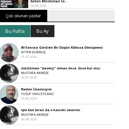
bütün Müslüman to..
06.08.2026
Çok okunan yazılar
Bu Hafta
Bu Ay
80 Sonrası Görülen Bir Düşün Kâbusa Dönüşmesi
AYTEN DURMUŞ
31.07.2026
müslüman "davetçi" olmaz önce. önce kul olur.
MUSTAFA AKMEŞE
30.07.2026
Neden İslamcıyım
YUSUF YAVUZYILMAZ
05.08.2026
işte ben biraz da o hasreti severim.
MUSTAFA AKMEŞE
06.08.2026