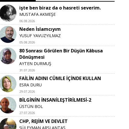
işte ben biraz da o hasreti severim.
MUSTAFA AKMEŞE
06.08.2026
Neden İslamcıyım
YUSUF YAVUZYILMAZ
05.08.2026
80 Sonrası Görülen Bir Düşün Kâbusa
Dönüşmesi
AYTEN DURMUŞ
31.07.2026
FAİLİN ADINI CÜMLE İÇİNDE KULLAN
ESRA DURU
29.07.2026
BİLGİNİN İNSANİLEŞTİRİLMESİ-2
ÜSTÜN BOL
27.07.2026
CHP, REJİM VE DEVLET
SÜLEYMAN ARSLANTAŞ