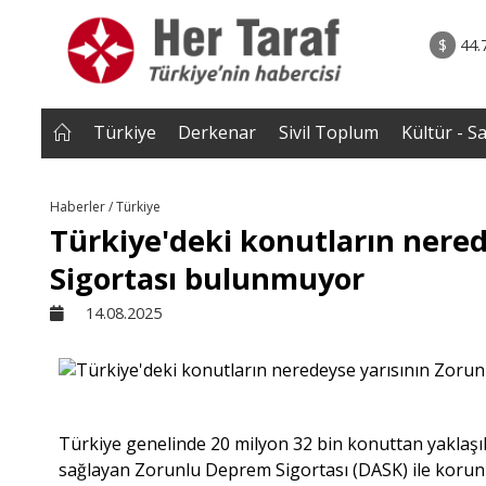
rum - Analiz
06.08.2026 • Yorum - A
lar bütün
• İnsan Haklarının Hakkettiği İlgi ve Hakketme
$
44.
 tepmeye
İlgisizlik|Zeki S
 Çakırgil
Türkiye
Derkenar
Sivil Toplum
Kültür - S
Haberler / Türkiye
Türkiye'deki konutların nere
Sigortası bulunmuyor
14.08.2025
Türkiye genelinde 20 milyon 32 bin konuttan yaklaşı
sağlayan Zorunlu Deprem Sigortası (DASK) ile korun