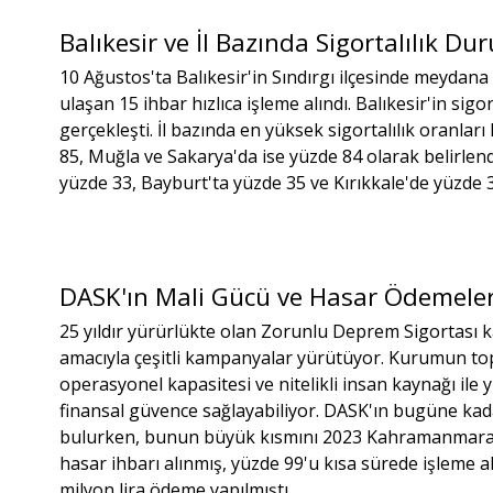
Balıkesir ve İl Bazında Sigortalılık D
10 Ağustos'ta Balıkesir'in Sındırgı ilçesinde meyda
ulaşan 15 ihbar hızlıca işleme alındı. Balıkesir'in sig
gerçekleşti. İl bazında en yüksek sigortalılık oranla
85, Muğla ve Sakarya'da ise yüzde 84 olarak belirle
yüzde 33, Bayburt'ta yüzde 35 ve Kırıkkale'de yüzde 3
DASK'ın Mali Gücü ve Hasar Ödemeler
25 yıldır yürürlükte olan Zorunlu Deprem Sigortası 
amacıyla çeşitli kampanyalar yürütüyor. Kurumun to
operasyonel kapasitesi ve nitelikli insan kaynağı ile
finansal güvence sağlayabiliyor. DASK'ın bugüne kada
bulurken, bunun büyük kısmını 2023 Kahramanmaraş
hasar ihbarı alınmış, yüzde 99'u kısa sürede işleme a
milyon lira ödeme yapılmıştı.