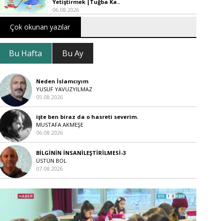
Yetiştirmek |Tuğba Ka..
06.08.2026
Çok okunan yazılar
Bu Hafta
Bu Ay
Neden İslamcıyım
YUSUF YAVUZYILMAZ
05.08.2026
işte ben biraz da o hasreti severim.
MUSTAFA AKMEŞE
06.08.2026
BİLGİNİN İNSANİLEŞTİRİLMESİ-3
ÜSTÜN BOL
07.08.2026