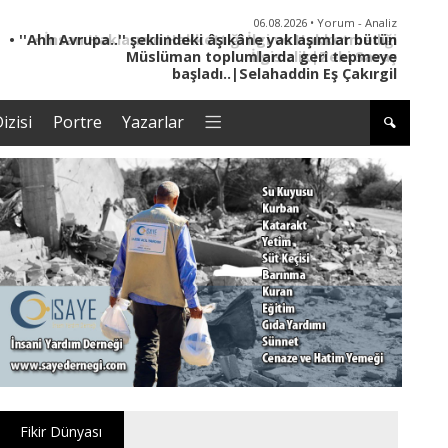
06.08.2026 • Yorum - Analiz
• İnsan Haklarının Hakkettiği İlgi ve Hakketmediği
İlgisizlik|Zeki Savaş
izisi
Portre
Yazarlar
Fikir Dünyası