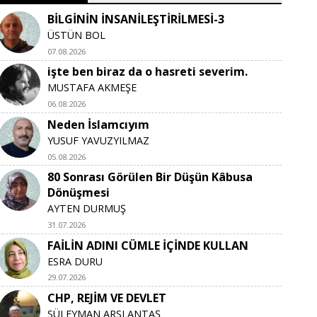
BİLGİNİN İNSANİLEŞTİRİLMESİ-3
ÜSTÜN BOL
07.08.2026
işte ben biraz da o hasreti severim.
MUSTAFA AKMEŞE
06.08.2026
Neden İslamcıyım
YUSUF YAVUZYILMAZ
05.08.2026
80 Sonrası Görülen Bir Düşün Kâbusa
Dönüşmesi
AYTEN DURMUŞ
31.07.2026
FAİLİN ADINI CÜMLE İÇİNDE KULLAN
ESRA DURU
29.07.2026
CHP, REJİM VE DEVLET
SÜLEYMAN ARSLANTAŞ