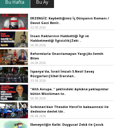
Bu Hafta
Bu Ay
ERZENGİZ: Kaybettiğimiz İç Dünyanın Romanı /
Davut Gazi Benli..
02.08.2026
İnsan Haklarının Hakkettiği İlgi ve
Hakketmediği İlgisizlik|Zeki ..
06.08.2026
Reformlarla Onarılamayan Yargı|Av.Semih
Biten
04.08.2026
İspanya'da, İsrail İmzalı 5.Nesil Savaş
Rüzgarları|Sibel Erarslan..
03.08.2026
''Ahh Avrupa..'' şeklindeki âşıkâne yaklaşımlar
bütün Müslüman to..
06.08.2026
Sırbistan’dan Theodor Herzl’in babaannesi ile
dedesine devlet tör..
06.08.2026
Ebeveynliğin Kalbi: Duygusal Zekâ ile Çocuk