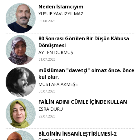
Neden İslamcıyım
YUSUF YAVUZYILMAZ
05.08.2026
80 Sonrası Görülen Bir Düşün Kâbusa
Dönüşmesi
AYTEN DURMUŞ
31.07.2026
müslüman "davetçi" olmaz önce. önce
kul olur.
MUSTAFA AKMEŞE
30.07.2026
FAİLİN ADINI CÜMLE İÇİNDE KULLAN
ESRA DURU
29.07.2026
BİLGİNİN İNSANİLEŞTİRİLMESİ-2