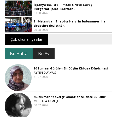
İspanya'da, İsrail İmzalı 5.Nesil Savaş
Rüzgarları|Sibel Erarslan..
03.08.2026
Sırbistan’dan Theodor Herzl’in babaannesi ile
dedesine devlet tör..
06.08.2026
Çok okunan yazılar
Bu Hafta
Bu Ay
80 Sonrası Görülen Bir Düşün Kâbusa Dönüşmesi
AYTEN DURMUŞ
31.07.2026
müslüman "davetçi" olmaz önce. önce kul olur.
MUSTAFA AKMEŞE
30.07.2026