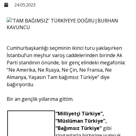
24.05.2023
Sivil Toplum
Kültür - Sanat
Cumhurbaşkanlığı seçiminin ikinci turu yaklaşırken
Ekonomi
İstanbul’un meşhur varoş caddelerinden birinde Ak
Parti standının önünde, bir genç elindeki megafonla:
Dünya
“Ne Amerika, Ne Rusya, Ne Çin, Ne Fransa, Ne
Almanya, Yaşasın Tam bağımsız Türkiye” diye
bağırıyordu.
Yorum - Analiz
Bir an gençlik yıllarıma gittim.
Söyleşi
“Milliyetçi Türkiye”,
“Müslüman Türkiye”,
“Bağımsız Türkiye”
gibi
Yazı Dizisi
sloganlarla birbirine yumruk