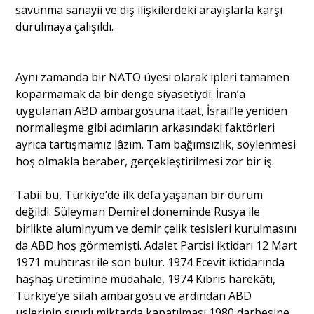
savunma sanayii ve dış ilişkilerdeki arayışlarla karşı
durulmaya çalışıldı.
Aynı zamanda bir NATO üyesi olarak ipleri tamamen
koparmamak da bir denge siyasetiydi. İran’a
uygulanan ABD ambargosuna itaat, İsrail’le yeniden
normalleşme gibi adımların arkasındaki faktörleri
ayrıca tartışmamız lâzım. Tam bağımsızlık, söylenmesi
hoş olmakla beraber, gerçekleştirilmesi zor bir iş.
Tabii bu, Türkiye’de ilk defa yaşanan bir durum
değildi. Süleyman Demirel döneminde Rusya ile
birlikte alüminyum ve demir çelik tesisleri kurulmasını
da ABD hoş görmemişti. Adalet Partisi iktidarı 12 Mart
1971 muhtırası ile son bulur. 1974 Ecevit iktidarında
haşhaş üretimine müdahale, 1974 Kıbrıs harekâtı,
Türkiye’ye silah ambargosu ve ardından ABD
üslerinin sınırlı miktarda kapatılması 1980 darbesine