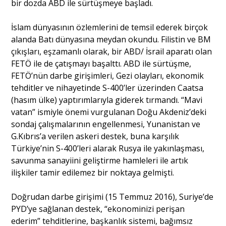
bir dozda ABD ile sürtüşmeye başladı.
İslam dünyasının özlemlerini de temsil ederek birçok
alanda Batı dünyasına meydan okundu. Filistin ve BM
çıkışları, eşzamanlı olarak, bir ABD/ İsrail aparatı olan
FETÖ ile de çatışmayı başalttı. ABD ile sürtüşme,
FETÖ’nün darbe girişimleri, Gezi olayları, ekonomik
tehditler ve nihayetinde S-400’ler üzerinden Caatsa
(hasım ülke) yaptırımlarıyla giderek tırmandı. “Mavi
vatan” ismiyle önemi vurgulanan Doğu Akdeniz’deki
sondaj çalışmalarının engellenmesi, Yunanistan ve
G.Kıbrıs’a verilen askeri destek, buna karşılık
Türkiye’nin S-400’leri alarak Rusya ile yakınlaşması,
savunma sanayiini geliştirme hamleleri ile artık
ilişkiler tamir edilemez bir noktaya gelmişti.
Doğrudan darbe girişimi (15 Temmuz 2016), Suriye’de
PYD’ye sağlanan destek, “ekonominizi perişan
ederim” tehditlerine, başkanlık sistemi, bağımsız