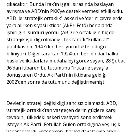
çıkacaktır. Bunda Irak’ın işgali sırasında başlayan
ayrışma ve ABD’nin PKK’ye destek vermesi etkili oldu.
ABD ile ‘stratejik ortaklık’ askeri ve ‘derin’ çevrelerde
yara alırken siyasi iktidar (AkP+ Fetö) her alanda
işbirliğini sürdürüyordu. (ABD ile ortaklığın hiç de
stratejik işbirliği olmadığı, tek taraflı “kullan at”
politikasının 1947’den beri yürürlükte olduğu
biliniyor). Diğer taraftan 1924’ten beri dindar halka
baskı ve iktidarlara müdahaleyi görev sayan, 28 Şubat
96’dan itibaren bu tutumunu “irtica ile savaş”a
dönüştüren Ordu, Ak Parti’nin iktidara geldiği
2002’den sonra da tutumunu değiştirmemişti.
Devlet’in strateji değişikliği sancısız olamazdı. ABD,
‘stratejik ortaklık’tan vazgeçen derin güçlere karşı
cevabını, ülkedeki askeri vesayeti sona erdirmek
isteyen Ak Parti- Fetullah Gülen ortaklığına yeşil ışık
yakarak verdi. Ergenekon- balyoz davalarıyla askeri