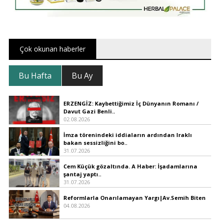
Çok okunan haberler
Bu Hafta
Bu Ay
ERZENGİZ: Kaybettiğimiz İç Dünyanın Romanı /
Davut Gazi Benli..
02.08.2026
İmza törenindeki iddiaların ardından Iraklı
bakan sessizliğini bo..
31.07.2026
Cem Küçük gözaltında. A Haber: İşadamlarına
şantaj yaptı..
31.07.2026
Reformlarla Onarılamayan Yargı|Av.Semih Biten
04.08.2026