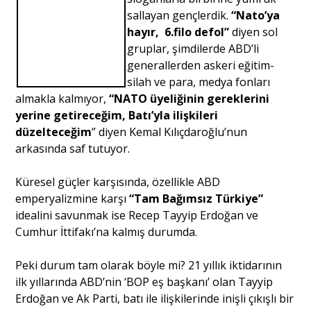
sallayan gençlerdik.
“Nato’ya
Portre
hayır, 6.filo defol”
diyen sol
gruplar, şimdilerde ABD’li
generallerden askeri eğitim-
Yazarlar
silah ve para, medya fonları
almakla kalmıyor,
“NATO üyeliğinin gereklerini
yerine getireceğim, Batı’yla ilişkileri
düzelteceğim
” diyen Kemal Kılıçdaroğlu’nun
arkasında saf tutuyor.
Eğitim
Küresel güçler karşısında, özellikle ABD
Dosya Haber
emperyalizmine karşı
“Tam Bağımsız Türkiye”
idealini savunmak ise Recep Tayyip Erdoğan ve
Ankara Analiz
Cumhur İttifakı’na kalmış durumda.
Sağlık
Peki durum tam olarak böyle mi? 21 yıllık iktidarının
ilk yıllarında ABD’nin ‘BOP eş başkanı’ olan Tayyip
Erdoğan ve Ak Parti, batı ile ilişkilerinde inişli çıkışlı bir