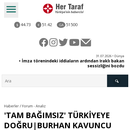
44.73
51.42
51500
$
€
GA
iz
31.07.2026 • Dünya
ut
• İmza törenindeki iddiaların ardından Iraklı bakan
li
sessizliğini bozdu
Türkiye
Haberler / Yorum - Analiz
'TAM BAĞIMSIZ' TÜRKİYEYE
Derkenar
DOĞRU|BURHAN KAVUNCU