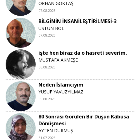
ORHAN GÖKTAŞ
07.08.2026
BİLGİNİN İNSANİLEŞTİRİLMESİ-3
ÜSTÜN BOL
07.08.2026
işte ben biraz da o hasreti severim.
MUSTAFA AKMEŞE
06.08.2026
Neden İslamcıyım
YUSUF YAVUZYILMAZ
05.08.2026
80 Sonrası Görülen Bir Düşün Kâbusa
Dönüşmesi
AYTEN DURMUŞ
31.07.2026