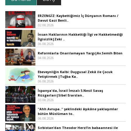
ERZENGİZ: Kaybettiğimiz İç Dünyanın Romanı /
Davut Gazi Benli..
02.08.2026
İnsan Haklarının Hakkettiği İlgi ve Hakketmediği
İlgisizlik|Zeki ..
06.08.2026
Reformlarla Onarılamayan Yargı|Av.Semih Biten
04.08.2026
Ebeveynliğin Kalbi: Duygusal Zekâ ile Çocuk
Yetiştirmek |Tuğba Ka..
06.08.2026
İspanya'da, İsrail İmzalı 5.Nesil Savaş
Rüzgarları|Sibel Erarslan..
03.08.2026
''Ahh Avrupa..'' şeklindeki âşıkâne yaklaşımlar
bütün Müslüman to..
06.08.2026
Sırbistan’dan Theodor Herzl’in babaannesi ile