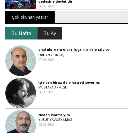
dedesine devlet tör..
06.08.2026
Çok okunan yazılar
Bu Hafta
Bu Ay
YENİ BİR MEDENİYET İNŞA EDEBİLİR MİYİZ?
ORHAN GÖKTAŞ
07.08.2026
işte ben biraz da o hasreti severim.
MUSTAFA AKMEŞE
06.08.2026
Neden İslamcıyım
YUSUF YAVUZYILMAZ
05.08.2026