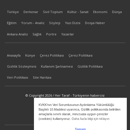
Türkiye
Derkenar
Sivil Toplum
Kültür - Sanat
Ekonomi
Dünya
Eğitim
Yorum - Analiz
Söyleşi
Yazı Dizisi
Dosya Haber
Ankara Analiz
Sağlık
Portre
Yazarlar
Anasayfa
Künye
Çerez Politikası
Çerez Politikası
Gizlilik Sözleşmesi
Kullanım Şartnamesi
Gizlilik Politikası
Veri Politikası
Site Haritası
© Copyright 2026 / Her Taraf - Türkiyenin habercisi
KVKK'nın Veri Sorumlusunun Aydınlatma Yükümlülüğü
bilgi@hertaraf.com
Başlıklı 10.Maddesi uyarınca, Gizlilik politikasında belirtilen
amaçlarla sınırlı olarak, mevzuata uygun çerezler
(cookies) kullanıyoruz.
Daha fazla bilgi için tıklayın
Tamam