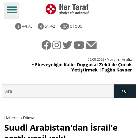
44.73
51.42
51500
$
€
GA
ya
06.08.2026 • Yorum - Analiz
rı
• Ebeveynliğin Kalbi: Duygusal Zekâ ile Çocuk
Yetiştirmek |Tuğba Kayaer
Türkiye
Haberler / Dünya
Suudi Arabistan'dan İsrail'e
Derkenar