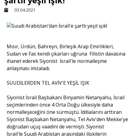
şartlı yeşil ışık!
03.04.2021
Sivil Toplum
Kültür - Sanat
Mısır, Ürdün, Bahreyn, Birleşik Arap Emirlikleri,
Sudan ve Fas kendi çıkarları uğruna Filistin davasına
Ekonomi
ihanet ederek Siyonist İsrail'le normalleşme
anlaşması imzaladı.
Dünya
SUUDİLERDEN TEL AVİV'E YEŞİL IŞIK
Yorum - Analiz
Siyonist İsrail Başbakanı Binyamin Netanyahu, İsrail
seçimlerinden önce 4 Orta Doğu ülkesiyle daha
normalleşeceğini öne sürmüştü. İddialarını arttıran
Söyleşi
Siyonist Başbakan Netanyahu, Tel Aviv'den Mekke'ye
doğrudan uçuş vaadini de vermişti. Siyonist
Yazı Dizisi
İsrail'le Suudi Arabistan arasındaki ilişkilerin