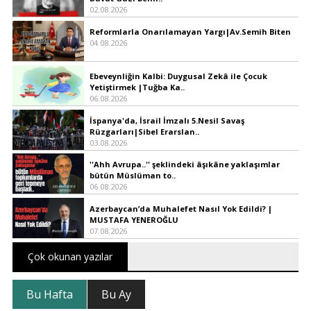
02.08.2026
Reformlarla Onarılamayan Yargı|Av.Semih Biten
04.08.2026
Ebeveynliğin Kalbi: Duygusal Zekâ ile Çocuk
Yetiştirmek |Tuğba Ka..
06.08.2026
İspanya'da, İsrail İmzalı 5.Nesil Savaş
Rüzgarları|Sibel Erarslan..
03.08.2026
''Ahh Avrupa..'' şeklindeki âşıkâne yaklaşımlar
bütün Müslüman to..
06.08.2026
Azerbaycan’da Muhalefet Nasıl Yok Edildi? |
MUSTAFA YENEROĞLU
07.08.2026
Çok okunan yazılar
Bu Hafta
Bu Ay