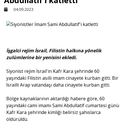
Abdullatif'i katletti
04.09.2023
Sivil Toplum
Kültür - Sanat
İşgalci rejim İsrail, Filistin halkına yönelik
Ekonomi
zulümlerine bir yenisini ekledi.
Dünya
Siyonist rejim İsrail'in Kafr Kara şehrinde 60
yaşındaki Filistin asıllı imam cinayete kurban gitti. Bir
İsrailli Arap vatandaşı daha cinayete kurban gitti.
Yorum - Analiz
Bölge kaynaklarının aktardığı habere göre, 60
yaşındaki cami imamı Sami Abdullatif cumartesi günü
Söyleşi
Kafr Kara şehrinde kimliği belirsiz şahıslarca
öldürüldü.
Yazı Dizisi