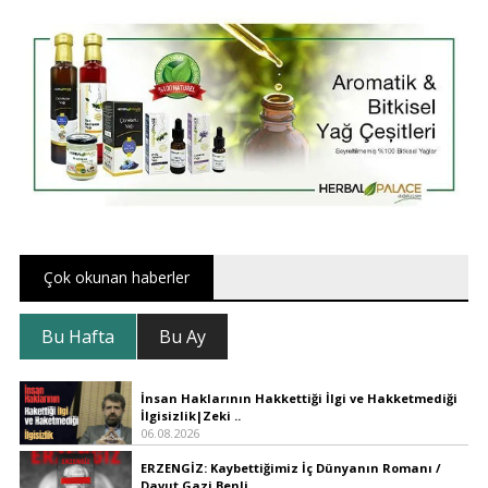
Çok okunan haberler
Bu Hafta
Bu Ay
İnsan Haklarının Hakkettiği İlgi ve Hakketmediği
İlgisizlik|Zeki ..
06.08.2026
ERZENGİZ: Kaybettiğimiz İç Dünyanın Romanı /
Davut Gazi Benli..