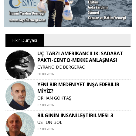
Fikir Dünyası
ÜÇ TARZI AMERİKANCILIK: SADABAT
PAKTI-CENTO-MEKKE ANLAŞMASI
CYRANO DE BERGERAC
08.08.2026
YENİ BİR MEDENİYET İNŞA EDEBİLİR
MİYİZ?
ORHAN GÖKTAŞ
07.08.2026
BİLGİNİN İNSANİLEŞTİRİLMESİ-3
ÜSTÜN BOL
07.08.2026