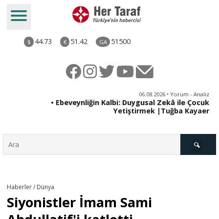
44.73
51.42
51500
$
€
GA
ya
06.08.2026 • Yorum - Analiz
rı
• Ebeveynliğin Kalbi: Duygusal Zekâ ile Çocuk
Yetiştirmek |Tuğba Kayaer
Türkiye
Haberler / Dünya
Siyonistler İmam Sami
Derkenar