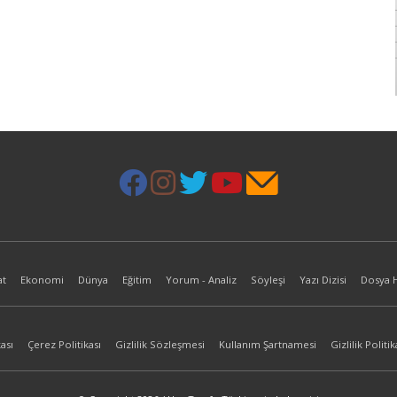
at
Ekonomi
Dünya
Eğitim
Yorum - Analiz
Söyleşi
Yazı Dizisi
Dosya 
ası
Çerez Politikası
Gizlilik Sözleşmesi
Kullanım Şartnamesi
Gizlilik Politik