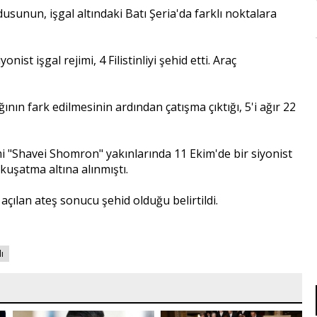
rdusunun, işgal altındaki Batı Şeria'da farklı noktalara
st işgal rejimi, 4 Filistinliyi şehid etti. Araç
ının fark edilmesinin ardından çatışma çıktığı, 5'i ağır 22
imi "Shavei Shomron" yakınlarında 11 Ekim'de bir siyonist
uşatma altına alınmıştı.
 açılan ateş sonucu şehid olduğu belirtildi.
lı