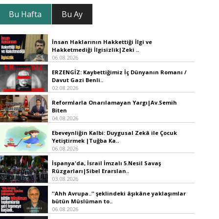
Bu Hafta
Bu Ay
İnsan Haklarının Hakkettiği İlgi ve
Hakketmediği İlgisizlik|Zeki ..
06.08.2026
ERZENGİZ: Kaybettiğimiz İç Dünyanın Romanı /
Davut Gazi Benli..
02.08.2026
Reformlarla Onarılamayan Yargı|Av.Semih
Biten
04.08.2026
Ebeveynliğin Kalbi: Duygusal Zekâ ile Çocuk
Yetiştirmek |Tuğba Ka..
06.08.2026
İspanya'da, İsrail İmzalı 5.Nesil Savaş
Rüzgarları|Sibel Erarslan..
03.08.2026
''Ahh Avrupa..'' şeklindeki âşıkâne yaklaşımlar
bütün Müslüman to..
06.08.2026