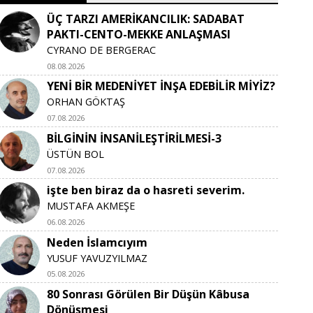
ÜÇ TARZI AMERİKANCILIK: SADABAT
PAKTI-CENTO-MEKKE ANLAŞMASI
CYRANO DE BERGERAC
08.08.2026
YENİ BİR MEDENİYET İNŞA EDEBİLİR MİYİZ?
ORHAN GÖKTAŞ
07.08.2026
BİLGİNİN İNSANİLEŞTİRİLMESİ-3
ÜSTÜN BOL
07.08.2026
işte ben biraz da o hasreti severim.
MUSTAFA AKMEŞE
06.08.2026
Neden İslamcıyım
YUSUF YAVUZYILMAZ
05.08.2026
80 Sonrası Görülen Bir Düşün Kâbusa
Dönüşmesi