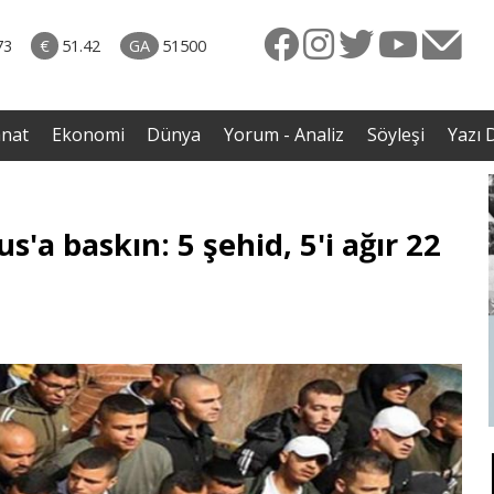
rkiye
07.08.2026 • Dünya
ttı!
• Gannuşi'nin serbest bırakılması için çağrı
73
€
51.42
GA
51500
irdi
anat
Ekonomi
Dünya
Yorum - Analiz
Söyleşi
Yazı D
s'a baskın: 5 şehid, 5'i ağır 22