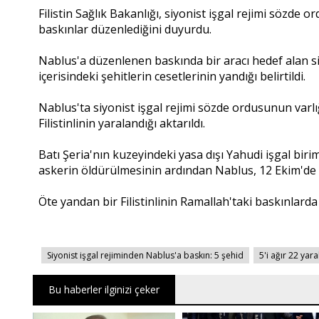
Filistin Sağlık Bakanlığı, siyonist işgal rejimi sözde o
baskınlar düzenlediğini duyurdu.
Nablus'a düzenlenen baskında bir aracı hedef alan siyoni
içerisindeki şehitlerin cesetlerinin yandığı belirtildi.
Nablus'ta siyonist işgal rejimi sözde ordusunun varlığ
Filistinlinin yaralandığı aktarıldı.
Batı Şeria'nın kuzeyindeki yasa dışı Yahudi işgal bir
askerin öldürülmesinin ardından Nablus, 12 Ekim'de k
Öte yandan bir Filistinlinin Ramallah'taki baskınlarda
Siyonist işgal rejiminden Nablus'a baskın: 5 şehid
5'i ağır 22 yara
Bu haberler ilginizi çeker