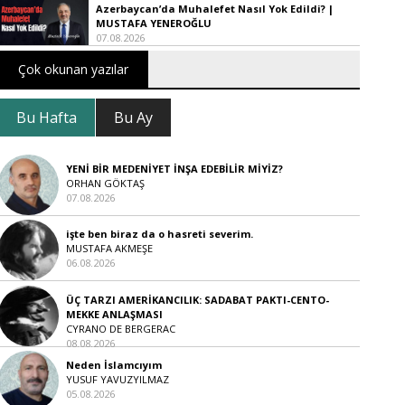
Azerbaycan’da Muhalefet Nasıl Yok Edildi? |
MUSTAFA YENEROĞLU
07.08.2026
Çok okunan yazılar
Bu Hafta
Bu Ay
YENİ BİR MEDENİYET İNŞA EDEBİLİR MİYİZ?
ORHAN GÖKTAŞ
07.08.2026
işte ben biraz da o hasreti severim.
MUSTAFA AKMEŞE
06.08.2026
ÜÇ TARZI AMERİKANCILIK: SADABAT PAKTI-CENTO-
MEKKE ANLAŞMASI
CYRANO DE BERGERAC
08.08.2026
Neden İslamcıyım
YUSUF YAVUZYILMAZ
05.08.2026