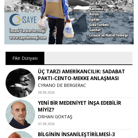
Fikir Dünyası
ÜÇ TARZI AMERİKANCILIK: SADABAT
PAKTI-CENTO-MEKKE ANLAŞMASI
CYRANO DE BERGERAC
08.08.2026
YENİ BİR MEDENİYET İNŞA EDEBİLİR
MİYİZ?
ORHAN GÖKTAŞ
07.08.2026
BİLGİNİN İNSANİLEŞTİRİLMESİ-3