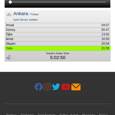
Türkiye
Derkenar
Sivil Toplum
Kültür - Sanat
Ekonomi
Dünya