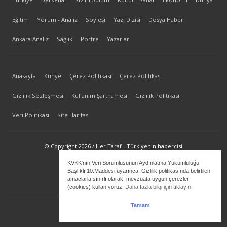
Eğitim
Yorum - Analiz
Söyleşi
Yazı Dizisi
Dosya Haber
Ankara Analiz
Sağlık
Portre
Yazarlar
Anasayfa
Künye
Çerez Politikası
Çerez Politikası
Gizlilik Sözleşmesi
Kullanım Şartnamesi
Gizlilik Politikası
Veri Politikası
Site Haritası
© Copyright 2026 / Her Taraf - Türkiyenin habercisi
KVKK'nın Veri Sorumlusunun Aydınlatma Yükümlülüğü
bilgi@hertaraf.com
Başlıklı 10.Maddesi uyarınca, Gizlilik politikasında belirtilen
amaçlarla sınırlı olarak, mevzuata uygun çerezler
(cookies) kullanıyoruz.
Daha fazla bilgi için tıklayın
Tamam
ilkizMedya