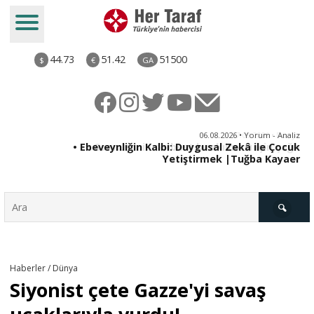
44.73
51.42
51500
$
€
GA
ya
06.08.2026 • Yorum - Analiz
rı
• Ebeveynliğin Kalbi: Duygusal Zekâ ile Çocuk
Yetiştirmek |Tuğba Kayaer
Türkiye
Haberler / Dünya
Siyonist çete Gazze'yi savaş
Derkenar