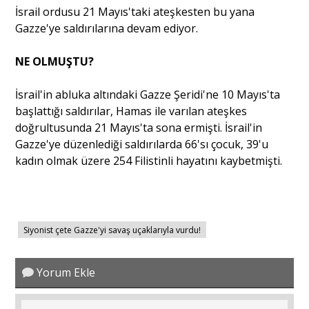
İsrail ordusu 21 Mayıs'taki ateşkesten bu yana
Gazze'ye saldırılarına devam ediyor.
Portre
NE OLMUŞTU?
Yazarlar
İsrail'in abluka altındaki Gazze Şeridi'ne 10 Mayıs'ta
başlattığı saldırılar, Hamas ile varılan ateşkes
doğrultusunda 21 Mayıs'ta sona ermişti. İsrail'in
Gazze'ye düzenlediği saldırılarda 66'sı çocuk, 39'u
kadın olmak üzere 254 Filistinli hayatını kaybetmişti.
Eğitim
Dosya Haber
Ankara Analiz
Siyonist çete Gazze'yi savaş uçaklarıyla vurdu!
Sağlık
Yorum Ekle