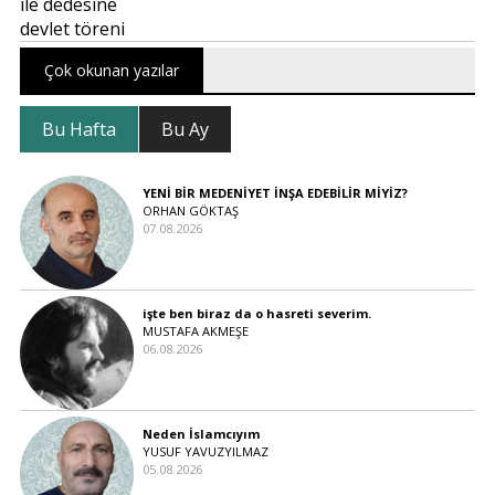
Çok okunan yazılar
Bu Hafta
Bu Ay
YENİ BİR MEDENİYET İNŞA EDEBİLİR MİYİZ?
ORHAN GÖKTAŞ
07.08.2026
işte ben biraz da o hasreti severim.
MUSTAFA AKMEŞE
06.08.2026
Neden İslamcıyım
YUSUF YAVUZYILMAZ
05.08.2026