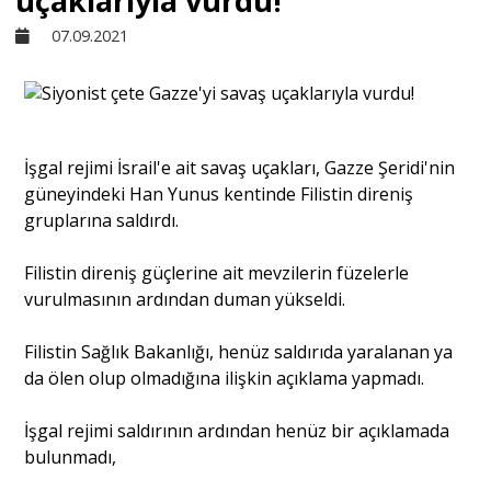
uçaklarıyla vurdu!
07.09.2021
Sivil Toplum
Kültür - Sanat
İşgal rejimi İsrail'e ait savaş uçakları, Gazze Şeridi'nin
güneyindeki Han Yunus kentinde Filistin direniş
Ekonomi
gruplarına saldırdı.
Dünya
Filistin direniş güçlerine ait mevzilerin füzelerle
vurulmasının ardından duman yükseldi.
Yorum - Analiz
Filistin Sağlık Bakanlığı, henüz saldırıda yaralanan ya
da ölen olup olmadığına ilişkin açıklama yapmadı.
Söyleşi
İşgal rejimi saldırının ardından henüz bir açıklamada
bulunmadı,
Yazı Dizisi