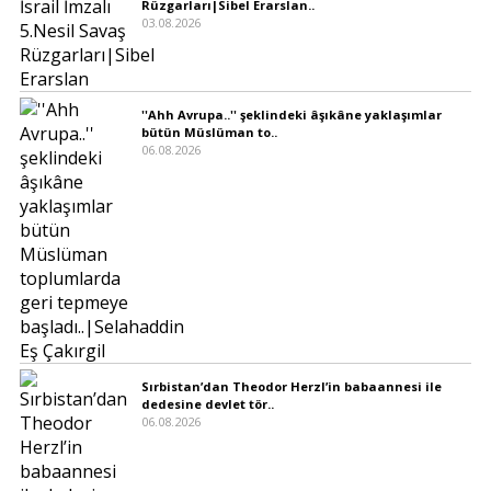
Rüzgarları|Sibel Erarslan..
03.08.2026
''Ahh Avrupa..'' şeklindeki âşıkâne yaklaşımlar
bütün Müslüman to..
06.08.2026
Sırbistan’dan Theodor Herzl’in babaannesi ile
dedesine devlet tör..
06.08.2026