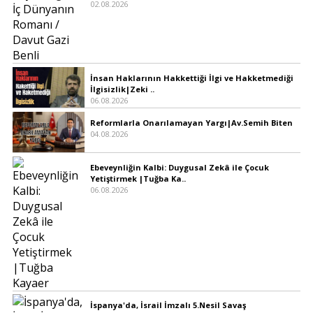
02.08.2026
İnsan Haklarının Hakkettiği İlgi ve Hakketmediği
İlgisizlik|Zeki ..
06.08.2026
Reformlarla Onarılamayan Yargı|Av.Semih Biten
04.08.2026
Ebeveynliğin Kalbi: Duygusal Zekâ ile Çocuk
Yetiştirmek |Tuğba Ka..
06.08.2026
İspanya'da, İsrail İmzalı 5.Nesil Savaş