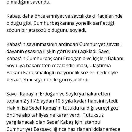
olmadığını savundu.
Kabaş, daha önce emniyet ve savcılıktaki ifadelerinde
Portre
olduğu gibi, Cumhurbaşkanına yönelik sarf ettiği
sözün bir atasözü olduğunu söyledi.
Yazarlar
Kabaş'ın savunmasının ardından Cumhuriyet savcısı,
davanın esasına ilişkin görüşünü açıkladı. Savcı,
Kabaş'ın Cumhurbaşkanı Erdoğan'a ve İçişleri Bakanı
Soylu'ya hakaretten cezalandırılması, Ulaştırma
Eğitim
Bakanı Karaismailoğlu'na yönelik sözleri nedeniyle
beraat etmesi yönünde görüş bildirdi.
Dosya Haber
Savcı, Kabaş'ın Erdoğan ve Soylu'ya hakaretten
Ankara Analiz
toplam 2 yıl 7,5 aydan 10,5 yıla kadar hapsini istedi.
Hakim ise Sedef Kabaş'ın tutuklu kaldığı süreyi göz
Sağlık
önüne alıp tahliyesine karar verdi. Tutuksuz
yargılanacak olan Sedef Kabaş için İstanbul
Cumhuriyet Başsavcılığınca hazırlanan iddianamede