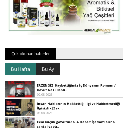
Çok okunan haberler
Bu Hafta
Bu Ay
ERZENGİZ: Kaybettiğimiz İç Dünyanın Romanı /
Davut Gazi Benli..
02.08.2026
İnsan Haklarının Hakkettiği İlgi ve Hakketmediği
İlgisizlik|Zeki ..
06.08.2026
Cem Küçük gözaltında. A Haber: İşadamlarına
şantaj yaptı..