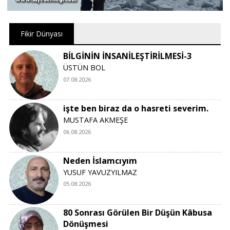
Fikir Dünyası
BİLGİNİN İNSANİLEŞTİRİLMESİ-3
ÜSTÜN BOL
07.08.2026
işte ben biraz da o hasreti severim.
MUSTAFA AKMEŞE
06.08.2026
Neden İslamcıyım
YUSUF YAVUZYILMAZ
05.08.2026
80 Sonrası Görülen Bir Düşün Kâbusa
Dönüşmesi