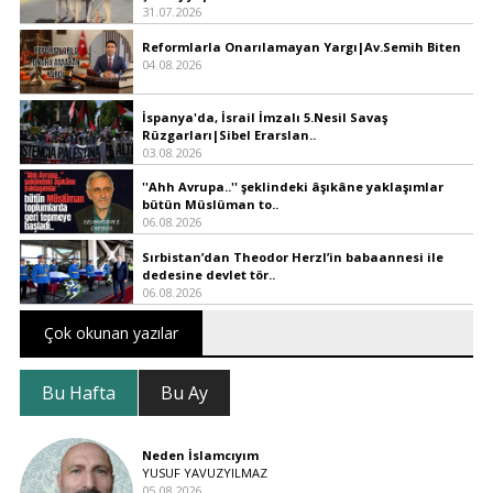
31.07.2026
Reformlarla Onarılamayan Yargı|Av.Semih Biten
04.08.2026
İspanya'da, İsrail İmzalı 5.Nesil Savaş
Rüzgarları|Sibel Erarslan..
03.08.2026
''Ahh Avrupa..'' şeklindeki âşıkâne yaklaşımlar
bütün Müslüman to..
06.08.2026
Sırbistan’dan Theodor Herzl’in babaannesi ile
dedesine devlet tör..
06.08.2026
Çok okunan yazılar
Bu Hafta
Bu Ay
Neden İslamcıyım
YUSUF YAVUZYILMAZ
05.08.2026