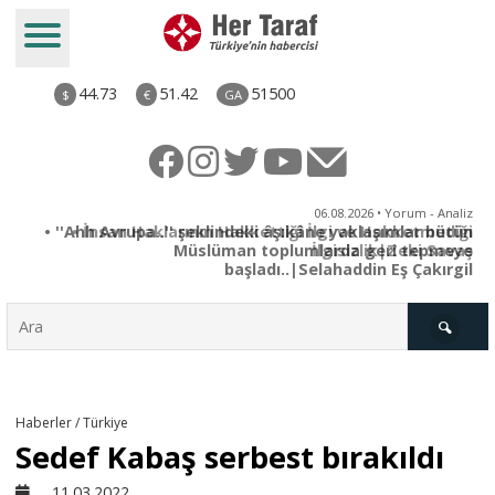
44.73
51.42
51500
$
€
GA
iz
06.08.2026 • Yorum - Analiz
ün
• İnsan Haklarının Hakkettiği İlgi ve Hakketmediği
•
ye
İlgisizlik|Zeki Savaş
il
Türkiye
Haberler / Türkiye
Sedef Kabaş serbest bırakıldı
Derkenar
11.03.2022