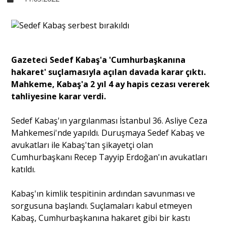
Sivil Toplum
Kültür - Sanat
Gazeteci Sedef Kabaş'a 'Cumhurbaşkanına
hakaret' suçlamasıyla açılan davada karar çıktı.
Mahkeme, Kabaş'a 2 yıl 4 ay hapis cezası vererek
Ekonomi
tahliyesine karar verdi.
Sedef Kabaş'ın yargılanması İstanbul 36. Asliye Ceza
Dünya
Mahkemesi'nde yapıldı. Duruşmaya Sedef Kabaş ve
avukatları ile Kabaş'tan şikayetçi olan
Cumhurbaşkanı Recep Tayyip Erdoğan'ın avukatları
Yorum - Analiz
katıldı.
Söyleşi
Kabaş'ın kimlik tespitinin ardından savunması ve
sorgusuna başlandı. Suçlamaları kabul etmeyen
Kabaş, Cumhurbaşkanına hakaret gibi bir kastı
Yazı Dizisi