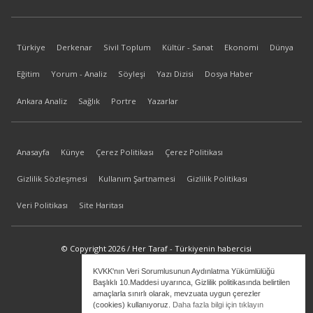
Türkiye
Derkenar
Sivil Toplum
Kültür - Sanat
Ekonomi
Dünya
Eğitim
Yorum - Analiz
Söyleşi
Yazı Dizisi
Dosya Haber
Ankara Analiz
Sağlık
Portre
Yazarlar
Anasayfa
Künye
Çerez Politikası
Çerez Politikası
Gizlilik Sözleşmesi
Kullanım Şartnamesi
Gizlilik Politikası
Veri Politikası
Site Haritası
© Copyright 2026 / Her Taraf - Türkiyenin habercisi
KVKK'nın Veri Sorumlusunun Aydınlatma Yükümlülüğü
bilgi@hertaraf.com
Başlıklı 10.Maddesi uyarınca, Gizlilik politikasında belirtilen
amaçlarla sınırlı olarak, mevzuata uygun çerezler
(cookies) kullanıyoruz.
Daha fazla bilgi için tıklayın