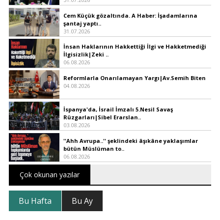
Cem Küçük gözaltında. A Haber: İşadamlarına
şantaj yaptı..
31.07.2026
İnsan Haklarının Hakkettiği İlgi ve Hakketmediği
İlgisizlik|Zeki ..
06.08.2026
Reformlarla Onarılamayan Yargı|Av.Semih Biten
04.08.2026
İspanya'da, İsrail İmzalı 5.Nesil Savaş
Rüzgarları|Sibel Erarslan..
03.08.2026
''Ahh Avrupa..'' şeklindeki âşıkâne yaklaşımlar
bütün Müslüman to..
06.08.2026
Çok okunan yazılar
Bu Hafta
Bu Ay