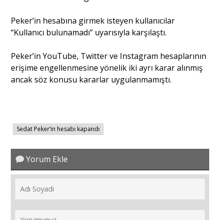
Peker’in hesabına girmek isteyen kullanıcılar
Portre
“Kullanıcı bulunamadı” uyarısıyla karşılaştı.
Peker’in YouTube, Twitter ve Instagram hesaplarının
Yazarlar
erişime engellenmesine yönelik iki ayrı karar alınmış
ancak söz konusu kararlar uygulanmamıştı.
Eğitim
Sedat Peker’in hesabı kapandı
Dosya Haber
Yorum Ekle
Ankara Analiz
Sağlık