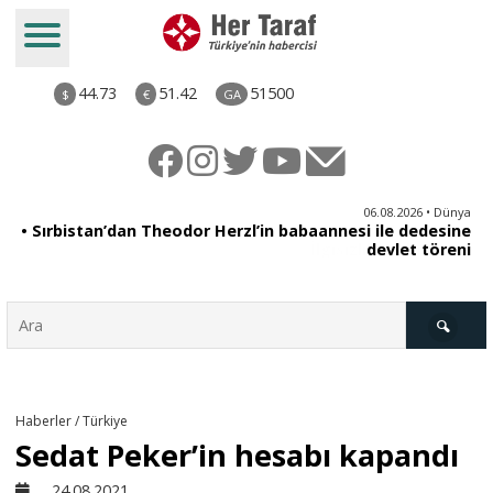
44.73
51.42
51500
$
€
GA
iz
06.08.2026 • Dünya
ği
• Sırbistan’dan Theodor Herzl’in babaannesi ile dedesine
aş
devlet töreni
Türkiye
Haberler / Türkiye
Sedat Peker’in hesabı kapandı
Derkenar
24.08.2021