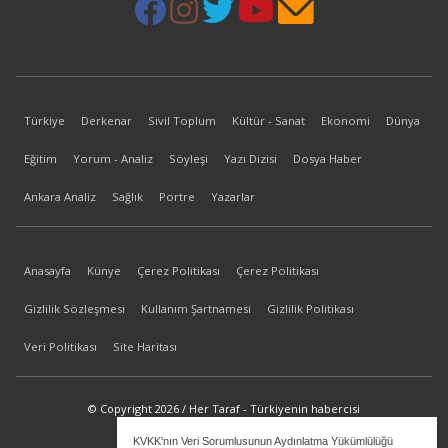
Türkiye
Derkenar
Sivil Toplum
Kültür - Sanat
Ekonomi
Dünya
Eğitim
Yorum - Analiz
Söyleşi
Yazı Dizisi
Dosya Haber
Ankara Analiz
Sağlık
Portre
Yazarlar
Anasayfa
Künye
Çerez Politikası
Çerez Politikası
Gizlilik Sözleşmesi
Kullanım Şartnamesi
Gizlilik Politikası
Veri Politikası
Site Haritası
© Copyright 2026 / Her Taraf - Türkiyenin habercisi
KVKK'nın Veri Sorumlusunun Aydınlatma Yükümlülüğü