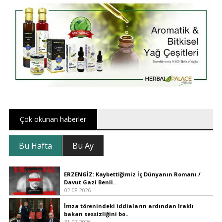
Çok okunan haberler
Bu Hafta
Bu Ay
ERZENGİZ: Kaybettiğimiz İç Dünyanın Romanı /
Davut Gazi Benli..
02.08.2026
İmza törenindeki iddiaların ardından Iraklı
bakan sessizliğini bo..
31.07.2026