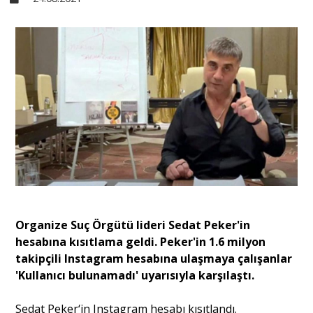
Sivil Toplum
Kültür - Sanat
Ekonomi
Dünya
Yorum - Analiz
Organize Suç Örgütü lideri Sedat Peker'in
hesabına kısıtlama geldi. Peker'in 1.6 milyon
takipçili Instagram hesabına ulaşmaya çalışanlar
Söyleşi
'Kullanıcı bulunamadı' uyarısıyla karşılaştı.
Yazı Dizisi
Sedat Peker‘in Instagram hesabı kısıtlandı.