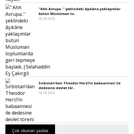
''Ahh Avrupa..'' şeklindeki âşıkâne yaklaşımlar
bütün Müslüman to..
06.08.2026
Sırbistan’dan Theodor Herzl’in babaannesi ile
dedesine devlet tör..
06.08.2026
Çok okunan yazılar