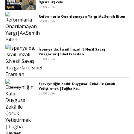
İlgisizlik|Zeki ..
06.08.2026
Reformlarla Onarılamayan Yargı|Av.Semih Biten
04.08.2026
İspanya'da, İsrail İmzalı 5.Nesil Savaş
Rüzgarları|Sibel Erarslan..
03.08.2026
Ebeveynliğin Kalbi: Duygusal Zekâ ile Çocuk
Yetiştirmek |Tuğba Ka..
06.08.2026