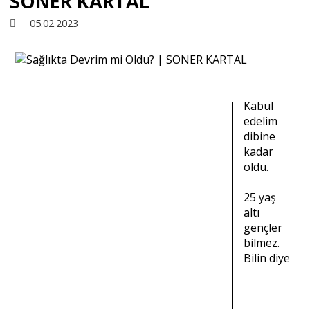
SONER KARTAL
05.02.2023
Sivil Toplum
Kültür - Sanat
Kabul
edelim
Ekonomi
dibine
kadar
oldu.
Dünya
25 yaş
altı
Yorum - Analiz
gençler
bilmez.
Bilin diye
Söyleşi
Yazı Dizisi