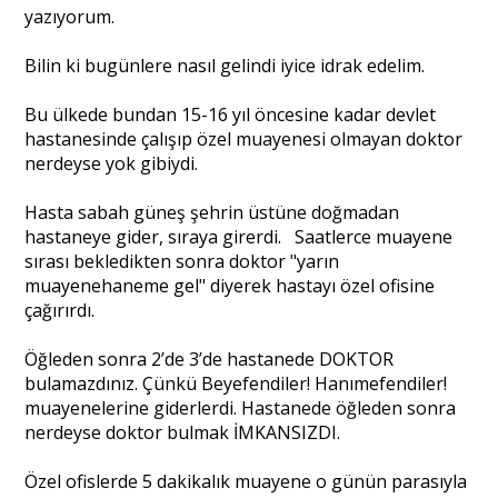
yazıyorum.
Portre
Bilin ki bugünlere nasıl gelindi iyice idrak edelim.
Bu ülkede bundan 15-16 yıl öncesine kadar devlet
Yazarlar
hastanesinde çalışıp özel muayenesi olmayan doktor
nerdeyse yok gibiydi.
Hasta sabah güneş şehrin üstüne doğmadan
hastaneye gider, sıraya girerdi. Saatlerce muayene
sırası bekledikten sonra doktor "yarın
Eğitim
muayenehaneme gel" diyerek hastayı özel ofisine
çağırırdı.
Dosya Haber
Öğleden sonra 2’de 3’de hastanede DOKTOR
Ankara Analiz
bulamazdınız. Çünkü Beyefendiler! Hanımefendiler!
muayenelerine giderlerdi. Hastanede öğleden sonra
Sağlık
nerdeyse doktor bulmak İMKANSIZDI.
Özel ofislerde 5 dakikalık muayene o günün parasıyla