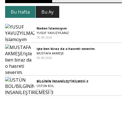
Bu Hafta
Bu Ay
Neden İslamcıyım
YUSUF YAVUZYILMAZ
05.08.2026
işte ben biraz da o hasreti severim.
MUSTAFA AKMEŞE
06.08.2026
BİLGİNİN İNSANİLEŞTİRİLMESİ-3
ÜSTÜN BOL
07.08.2026