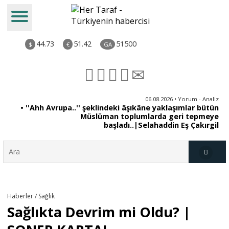
44.73
51.42
51500
$
€
GA
iz
06.08.2026 • Yorum - Analiz
uk
• ''Ahh Avrupa..'' şeklindeki âşıkâne yaklaşımlar bütün
er
Müslüman toplumlarda geri tepmeye
başladı..|Selahaddin Eş Çakırgil
Türkiye
Haberler / Sağlık
Sağlıkta Devrim mi Oldu? |
Derkenar