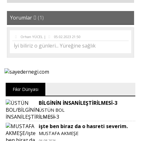
Yorumlar
(1)
Orhan YÜCEL |
05.02.2023 21:50
İyi biliriz o günleri... Yüreğine sağlık
Fikir Dünyası
BİLGİNİN İNSANİLEŞTİRİLMESİ-3
ÜSTÜN BOL
07.08.2026
işte ben biraz da o hasreti severim.
MUSTAFA AKMEŞE
06.08.2026