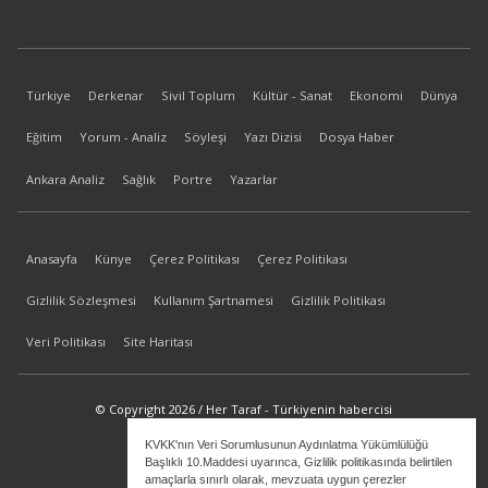
Türkiye
Derkenar
Sivil Toplum
Kültür - Sanat
Ekonomi
Dünya
Eğitim
Yorum - Analiz
Söyleşi
Yazı Dizisi
Dosya Haber
Ankara Analiz
Sağlık
Portre
Yazarlar
Anasayfa
Künye
Çerez Politikası
Çerez Politikası
Gizlilik Sözleşmesi
Kullanım Şartnamesi
Gizlilik Politikası
Veri Politikası
Site Haritası
© Copyright 2026 / Her Taraf - Türkiyenin habercisi
KVKK'nın Veri Sorumlusunun Aydınlatma Yükümlülüğü
bilgi@hertaraf.com
Başlıklı 10.Maddesi uyarınca, Gizlilik politikasında belirtilen
amaçlarla sınırlı olarak, mevzuata uygun çerezler