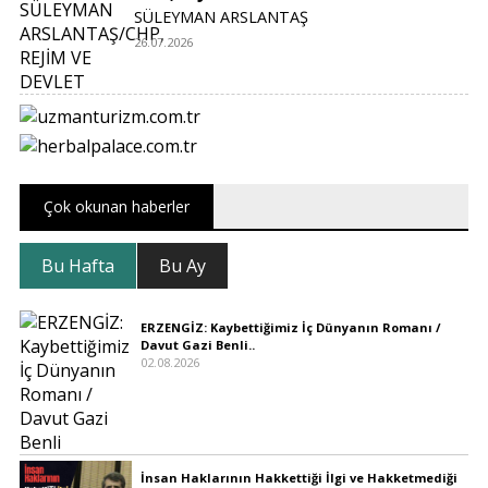
SÜLEYMAN ARSLANTAŞ
26.07.2026
Çok okunan haberler
Bu Hafta
Bu Ay
ERZENGİZ: Kaybettiğimiz İç Dünyanın Romanı /
Davut Gazi Benli..
02.08.2026
İnsan Haklarının Hakkettiği İlgi ve Hakketmediği