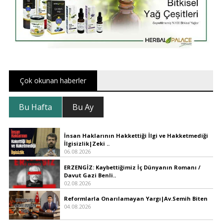
Çok okunan haberler
Bu Hafta
Bu Ay
İnsan Haklarının Hakkettiği İlgi ve Hakketmediği
İlgisizlik|Zeki ..
06.08.2026
ERZENGİZ: Kaybettiğimiz İç Dünyanın Romanı /
Davut Gazi Benli..
02.08.2026
Reformlarla Onarılamayan Yargı|Av.Semih Biten
04.08.2026