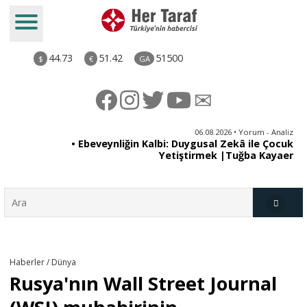
44.73
51.42
51500
$
€
GA
ya
06.08.2026 • Yorum - Analiz
rı
• Ebeveynliğin Kalbi: Duygusal Zekâ ile Çocuk
Yetiştirmek |Tuğba Kayaer
Türkiye
Haberler / Dünya
Rusya'nın Wall Street Journal
Derkenar