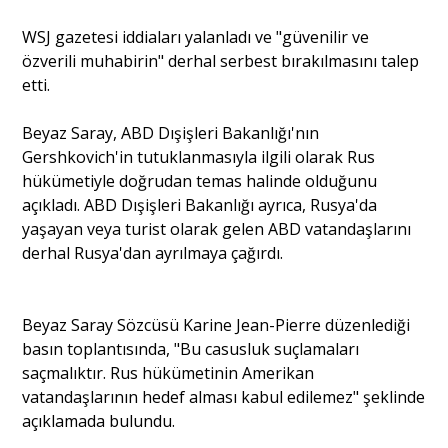
WSJ gazetesi iddiaları yalanladı ve "güvenilir ve
Portre
özverili muhabirin" derhal serbest bırakılmasını talep
etti.
Yazarlar
Beyaz Saray, ABD Dışişleri Bakanlığı'nın
Gershkovich'in tutuklanmasıyla ilgili olarak Rus
hükümetiyle doğrudan temas halinde olduğunu
açıkladı. ABD Dışişleri Bakanlığı ayrıca, Rusya'da
yaşayan veya turist olarak gelen ABD vatandaşlarını
Eğitim
derhal Rusya'dan ayrılmaya çağırdı.
Dosya Haber
Beyaz Saray Sözcüsü Karine Jean-Pierre düzenlediği
Ankara Analiz
basın toplantısında, "Bu casusluk suçlamaları
saçmalıktır. Rus hükümetinin Amerikan
Sağlık
vatandaşlarının hedef alması kabul edilemez" şeklinde
açıklamada bulundu.