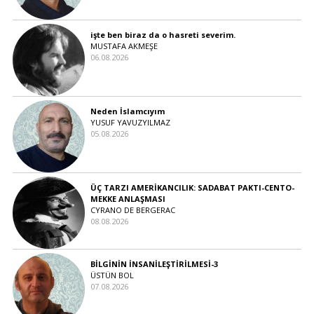
işte ben biraz da o hasreti severim.
MUSTAFA AKMEŞE
06.08.2026
Neden İslamcıyım
YUSUF YAVUZYILMAZ
05.08.2026
ÜÇ TARZI AMERİKANCILIK: SADABAT PAKTI-CENTO-
MEKKE ANLAŞMASI
CYRANO DE BERGERAC
08.08.2026
BİLGİNİN İNSANİLEŞTİRİLMESİ-3
ÜSTÜN BOL
07.08.2026