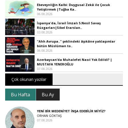
Ebeveynliğin Kalbi: Duygusal Zekâ ile Çocuk
Yetiştirmek |Tuğba Ka..
06.08.2026
İspanya'da, İsrail İmzalı 5.Nesil Savaş
Rüzgarları|Sibel Erarslan..
03.08.2026
''Ahh Avrupa..'' şeklindeki âşıkâne yaklaşımlar
bütün Müslüman to..
06.08.2026
Azerbaycan’da Muhalefet Nasıl Yok Edildi? |
MUSTAFA YENEROĞLU
07.08.2026
Çok okunan yazılar
Bu Hafta
Bu Ay
YENİ BİR MEDENİYET İNŞA EDEBİLİR MİYİZ?
ORHAN GÖKTAŞ
07.08.2026