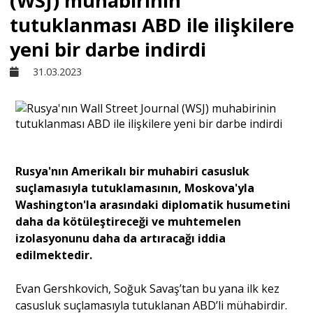
(WSJ) muhabirinin
tutuklanması ABD ile ilişkilere
Sivil Toplum
yeni bir darbe indirdi
31.03.2023
Kültür - Sanat
Ekonomi
Rusya'nın Amerikalı bir muhabiri casusluk
Dünya
suçlamasıyla tutuklamasının, Moskova'yla
Washington'la arasındaki diplomatik husumetini
Yorum - Analiz
daha da kötüleştireceği ve muhtemelen
izolasyonunu daha da artıracağı iddia
edilmektedir.
Söyleşi
Evan Gershkovich, Soğuk Savaş’tan bu yana ilk kez
casusluk suçlamasıyla tutuklanan ABD’li mühabirdir.
Yazı Dizisi