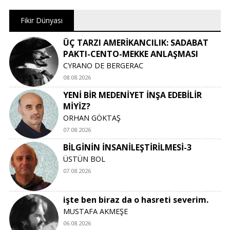
Fikir Dünyası
ÜÇ TARZI AMERİKANCILIK: SADABAT
PAKTI-CENTO-MEKKE ANLAŞMASI
CYRANO DE BERGERAC
08.08.2026
YENİ BİR MEDENİYET İNŞA EDEBİLİR
MİYİZ?
ORHAN GÖKTAŞ
07.08.2026
BİLGİNİN İNSANİLEŞTİRİLMESİ-3
ÜSTÜN BOL
07.08.2026
işte ben biraz da o hasreti severim.
MUSTAFA AKMEŞE
06.08.2026