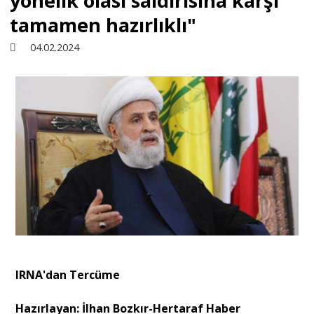
yönelik olası saldırısına karşı
tamamen hazırlıklı"
Sivil Toplum
04.02.2024
Kültür - Sanat
Ekonomi
Dünya
Yorum - Analiz
Söyleşi
IRNA'dan Tercüme
Hazırlayan: İlhan Bozkır-Hertaraf Haber
Yazı Dizisi