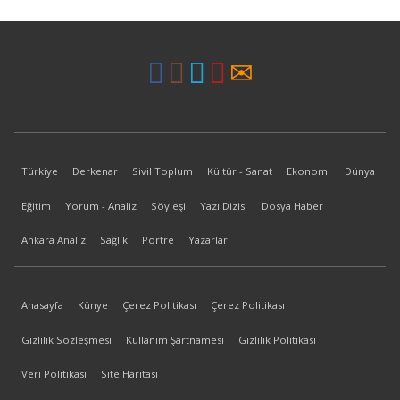
Türkiye
Derkenar
Sivil Toplum
Kültür - Sanat
Ekonomi
Dünya
Eğitim
Yorum - Analiz
Söyleşi
Yazı Dizisi
Dosya Haber
Ankara Analiz
Sağlık
Portre
Yazarlar
Anasayfa
Künye
Çerez Politikası
Çerez Politikası
Gizlilik Sözleşmesi
Kullanım Şartnamesi
Gizlilik Politikası
Veri Politikası
Site Haritası