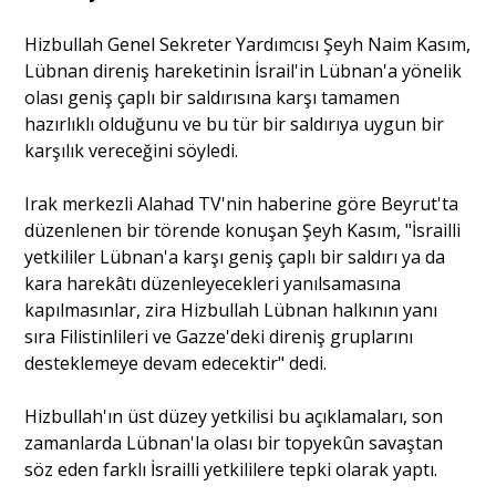
Hizbullah Genel Sekreter Yardımcısı Şeyh Naim Kasım,
Portre
Lübnan direniş hareketinin İsrail'in Lübnan'a yönelik
olası geniş çaplı bir saldırısına karşı tamamen
hazırlıklı olduğunu ve bu tür bir saldırıya uygun bir
Yazarlar
karşılık vereceğini söyledi.
Irak merkezli Alahad TV'nin haberine göre Beyrut'ta
düzenlenen bir törende konuşan Şeyh Kasım, "İsrailli
yetkililer Lübnan'a karşı geniş çaplı bir saldırı ya da
Eğitim
kara harekâtı düzenleyecekleri yanılsamasına
kapılmasınlar, zira Hizbullah Lübnan halkının yanı
Dosya Haber
sıra Filistinlileri ve Gazze'deki direniş gruplarını
desteklemeye devam edecektir" dedi.
Ankara Analiz
Hizbullah'ın üst düzey yetkilisi bu açıklamaları, son
Sağlık
zamanlarda Lübnan'la olası bir topyekûn savaştan
söz eden farklı İsrailli yetkililere tepki olarak yaptı.