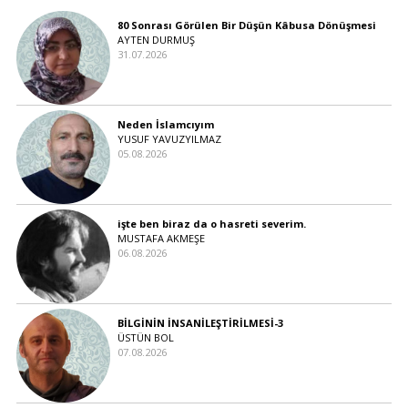
80 Sonrası Görülen Bir Düşün Kâbusa Dönüşmesi
AYTEN DURMUŞ
31.07.2026
Neden İslamcıyım
YUSUF YAVUZYILMAZ
05.08.2026
işte ben biraz da o hasreti severim.
MUSTAFA AKMEŞE
06.08.2026
BİLGİNİN İNSANİLEŞTİRİLMESİ-3
ÜSTÜN BOL
07.08.2026