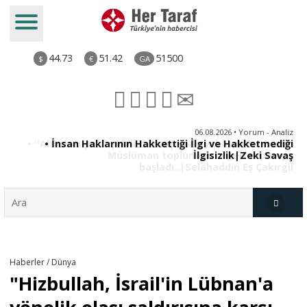
44.73
51.42
51500
$
€
GA
iz
06.08.2026 • Yorum - Analiz
ün
• İnsan Haklarının Hakkettiği İlgi ve Hakketmediği
•
ye
İlgisizlik|Zeki Savaş
il
Türkiye
Haberler / Dünya
"Hizbullah, İsrail'in Lübnan'a
Derkenar