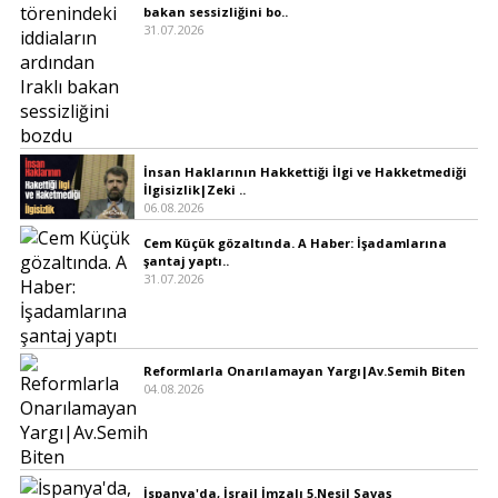
bakan sessizliğini bo..
31.07.2026
İnsan Haklarının Hakkettiği İlgi ve Hakketmediği
İlgisizlik|Zeki ..
06.08.2026
Cem Küçük gözaltında. A Haber: İşadamlarına
şantaj yaptı..
31.07.2026
Reformlarla Onarılamayan Yargı|Av.Semih Biten
04.08.2026
İspanya'da, İsrail İmzalı 5.Nesil Savaş