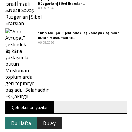
Rüzgarları|Sibel Erarslan..
03.08.2026
''Ahh Avrupa..'' şeklindeki âşıkâne yaklaşımlar
bütün Müslüman to..
06.08.2026
Çok okunan yazılar
Bu Hafta
Bu Ay