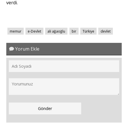
verdi.
Portre
Yazarlar
memur
e-Devlet
ali ağaoğlu
bir
Türkiye
devlet
Yorum Ekle
Eğitim
Dosya Haber
Ankara Analiz
Sağlık