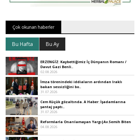
Çok okunan haberler
Bu Hafta
Bu Ay
ERZENGİZ: Kaybettiğimiz İç Dünyanın Romanı /
Davut Gazi Benli..
02.08.2026
İmza törenindeki iddiaların ardından Iraklı
bakan sessizliğini bo..
31.07.2026
Cem Küçük gözaltında. A Haber: İşadamlarına
şantaj yaptı..
31.07.2026
Reformlarla Onarılamayan Yargı|Av.Semih Biten
04.08.2026