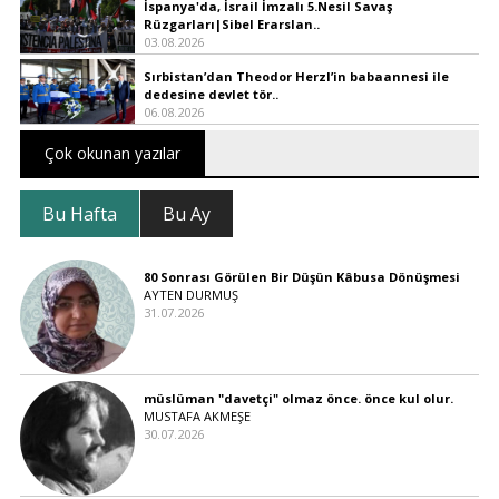
İspanya'da, İsrail İmzalı 5.Nesil Savaş
Rüzgarları|Sibel Erarslan..
03.08.2026
Sırbistan’dan Theodor Herzl’in babaannesi ile
dedesine devlet tör..
06.08.2026
Çok okunan yazılar
Bu Hafta
Bu Ay
80 Sonrası Görülen Bir Düşün Kâbusa Dönüşmesi
AYTEN DURMUŞ
31.07.2026
müslüman "davetçi" olmaz önce. önce kul olur.
MUSTAFA AKMEŞE
30.07.2026