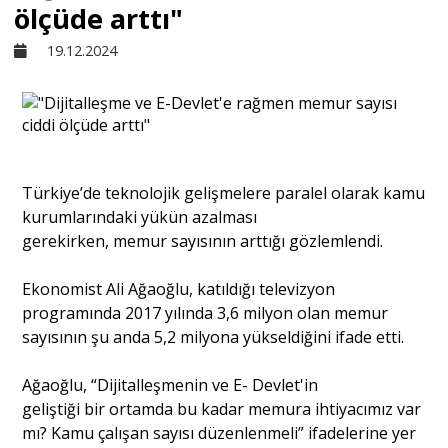
ölçüde arttı"
Sivil Toplum
19.12.2024
Kültür - Sanat
Ekonomi
Türkiye
’de teknolojik gelişmelere paralel olarak kamu
kurumlarındaki yükün azalması
Dünya
gerekirken,
memur
sayısının arttığı gözlemlendi.
Ekonomist Ali Ağaoğlu, katıldığı televizyon
Yorum - Analiz
programında 2017 yılında 3,6 milyon olan memur
sayısının şu anda 5,2 milyona yükseldiğini ifade etti.
Söyleşi
Ağaoğlu, “Dijitalleşmenin ve E-
Devlet
'in
geliştiği
bir
ortamda bu kadar memura ihtiyacımız var
Yazı Dizisi
mı? Kamu çalışan sayısı düzenlenmeli” ifadelerine yer