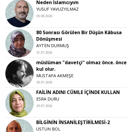
Neden İslamcıyım
YUSUF YAVUZYILMAZ
05.08.2026
80 Sonrası Görülen Bir Düşün Kâbusa
Dönüşmesi
AYTEN DURMUŞ
31.07.2026
müslüman "davetçi" olmaz önce. önce
kul olur.
MUSTAFA AKMEŞE
30.07.2026
FAİLİN ADINI CÜMLE İÇİNDE KULLAN
ESRA DURU
29.07.2026
BİLGİNİN İNSANİLEŞTİRİLMESİ-2
ÜSTÜN BOL