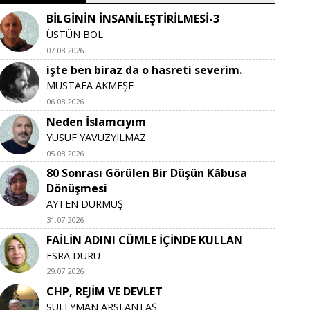
BİLGİNİN İNSANİLEŞTİRİLMESİ-3
ÜSTÜN BOL
07.08.2026
işte ben biraz da o hasreti severim.
MUSTAFA AKMEŞE
06.08.2026
Neden İslamcıyım
YUSUF YAVUZYILMAZ
05.08.2026
80 Sonrası Görülen Bir Düşün Kâbusa
Dönüşmesi
AYTEN DURMUŞ
31.07.2026
FAİLİN ADINI CÜMLE İÇİNDE KULLAN
ESRA DURU
29.07.2026
CHP, REJİM VE DEVLET
SÜLEYMAN ARSLANTAŞ