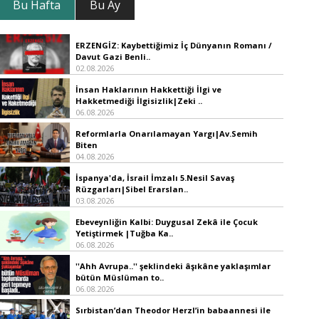
Bu Hafta
Bu Ay
ERZENGİZ: Kaybettiğimiz İç Dünyanın Romanı /
Davut Gazi Benli..
02.08.2026
İnsan Haklarının Hakkettiği İlgi ve
Hakketmediği İlgisizlik|Zeki ..
06.08.2026
Reformlarla Onarılamayan Yargı|Av.Semih
Biten
04.08.2026
İspanya'da, İsrail İmzalı 5.Nesil Savaş
Rüzgarları|Sibel Erarslan..
03.08.2026
Ebeveynliğin Kalbi: Duygusal Zekâ ile Çocuk
Yetiştirmek |Tuğba Ka..
06.08.2026
''Ahh Avrupa..'' şeklindeki âşıkâne yaklaşımlar
bütün Müslüman to..
06.08.2026
Sırbistan’dan Theodor Herzl’in babaannesi ile