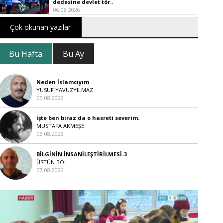
dedesine devlet tör..
06.08.2026
Çok okunan yazılar
Bu Hafta
Bu Ay
Neden İslamcıyım
YUSUF YAVUZYILMAZ
05.08.2026
işte ben biraz da o hasreti severim.
MUSTAFA AKMEŞE
06.08.2026
BİLGİNİN İNSANİLEŞTİRİLMESİ-3
ÜSTÜN BOL
07.08.2026