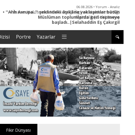
06.08.2026 • Yorum - Analiz
• İnsan Haklarının Hakkettiği İlgi ve Hakketmediği
İlgisizlik|Zeki Savaş
izisi
Portre
Yazarlar
Fikir Dünyası